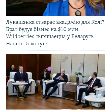
Лукашэнка стварае акадэмію для Колі?
Брат будуе бізнэс на $10 млн.
Wildberries сьпяшаецца ў Беларусь.
Навіны 5 жніўня