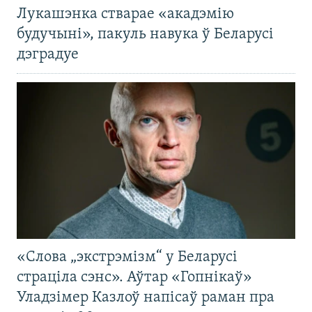
Лукашэнка стварае «акадэмію
будучыні», пакуль навука ў Беларусі
дэградуе
«Слова „экстрэмізм“ у Беларусі
страціла сэнс». Аўтар «Гопнікаў»
Уладзімер Казлоў напісаў раман пра