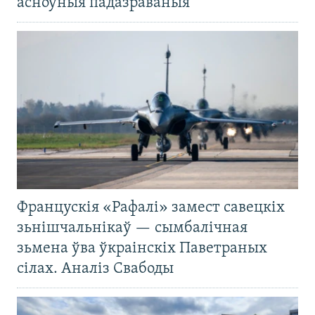
асноўныя падазраваныя
Францускія «Рафалі» замест савецкіх
зьнішчальнікаў — сымбалічная
зьмена ўва ўкраінскіх Паветраных
сілах. Аналіз Свабоды