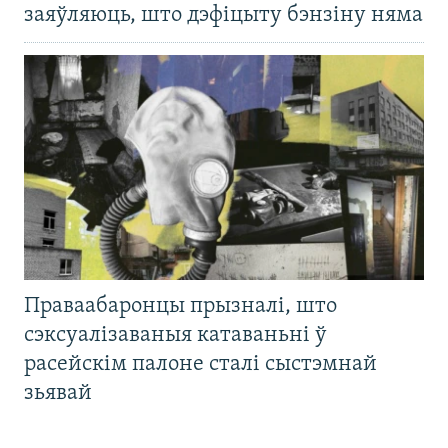
заяўляюць, што дэфіцыту бэнзіну няма
Праваабаронцы прызналі, што
сэксуалізаваныя катаваньні ў
расейскім палоне сталі сыстэмнай
зьявай