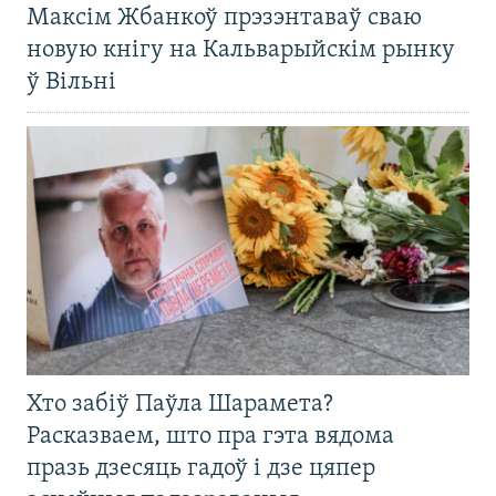
Максім Жбанкоў прэзэнтаваў сваю
новую кнігу на Кальварыйскім рынку
ў Вільні
Хто забіў Паўла Шарамета?
Расказваем, што пра гэта вядома
празь дзесяць гадоў і дзе цяпер