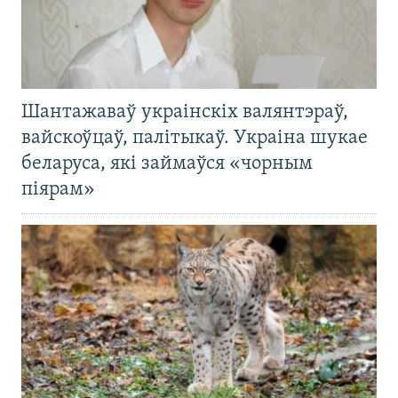
Шантажаваў украінскіх валянтэраў,
вайскоўцаў, палітыкаў. Украіна шукае
беларуса, які займаўся «чорным
піярам»