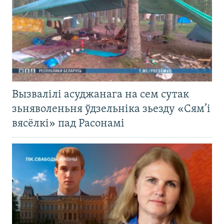
Вызвалілі асуджанага на сем сутак
зьняволеньня ўдзельніка зьезду «Сям’і
вясёлкі» пад Расонамі