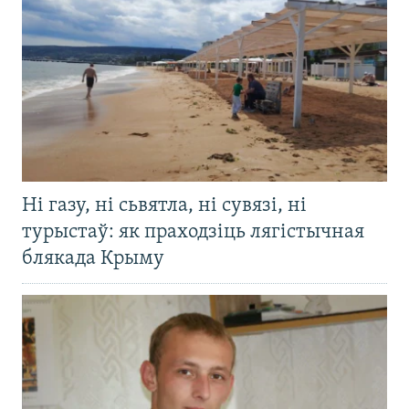
Ні газу, ні сьвятла, ні сувязі, ні
турыстаў: як праходзіць лягістычная
блякада Крыму