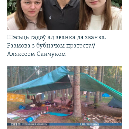
Шэсьць гадоў ад званка да званка.
Размова з бубначом пратэстаў
Аляксеем Санчуком