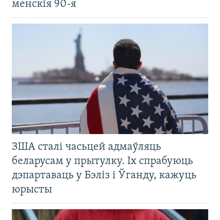
менскія 90-я
ЗША сталі часьцей адмаўляць
беларусам у прытулку. Іх спрабуюць
дэпартаваць у Бэліз і Ўганду, кажуць
юрысты