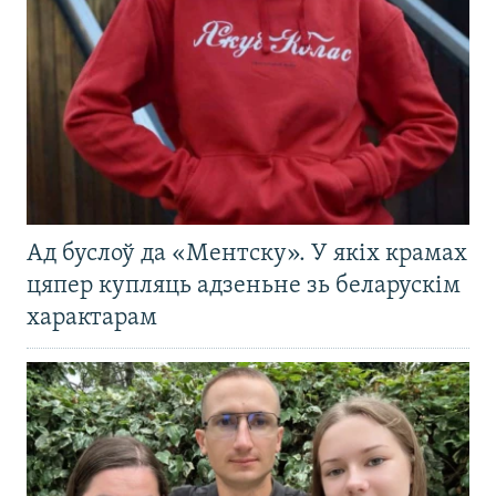
Ад буслоў да «Ментску». У якіх крамах
цяпер купляць адзеньне зь беларускім
характарам