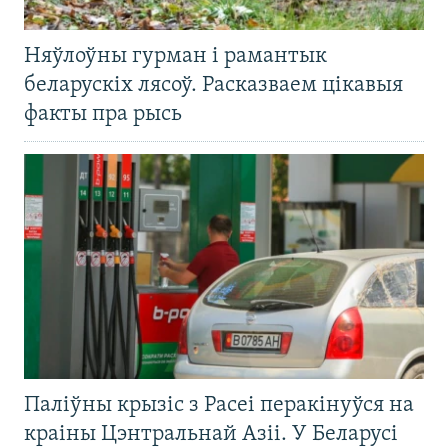
Няўлоўны гурман і рамантык
беларускіх лясоў. Расказваем цікавыя
факты пра рысь
Паліўны крызіс з Расеі перакінуўся на
краіны Цэнтральнай Азіі. У Беларусі