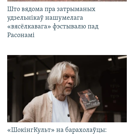
Што вядома пра затрыманых
удзельнікаў нашумелага
«вясёлкавага» фэстывалю пад
Расонамі
«ШокінгКульт» на барахолаўцы: