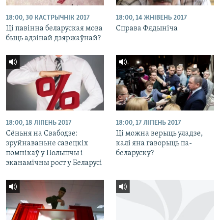
18:00, 30 КАСТРЫЧНІК 2017
18:00, 14 ЖНІВЕНЬ 2017
Ці павінна беларуская мова
Справа Фядыніча
быць адзінай дзяржаўнай?
18:00, 18 ЛІПЕНЬ 2017
18:00, 17 ЛІПЕНЬ 2017
Сёньня на Свабодзе:
Ці можна верыць уладзе,
зруйнаваньне савецкіх
калі яна гаворыць па-
помнікаў у Польшчы і
беларуску?
эканамічны рост у Беларусі