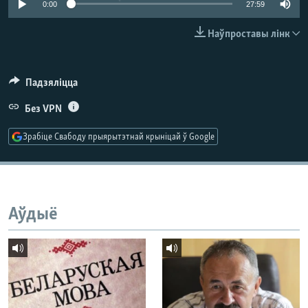
0:00
27:59
КУЛЬТУРА
МОВА
КАЛЯНДАР
НА ХВАЛЯХ СВАБОДЫ
Наўпроставы лінк
Падзяліцца
Без VPN
Зрабіце Свабоду прыярытэтнай крыніцай ў Google
Аўдыё