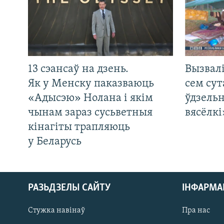
13 сэансаў на дзень.
Вызвалі
Як у Менску паказваюць
сем сут
«Адысэю» Нолана і якім
ўдзельн
чынам зараз сусьветныя
вясёлкі
кінагіты трапляюць
у Беларусь
РАЗЬДЗЕЛЫ САЙТУ
ІНФАРМ
Стужка навінаў
Пра нас