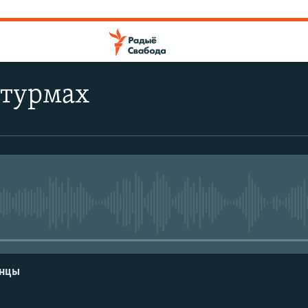
 турмах
No media source currently avail
енцы