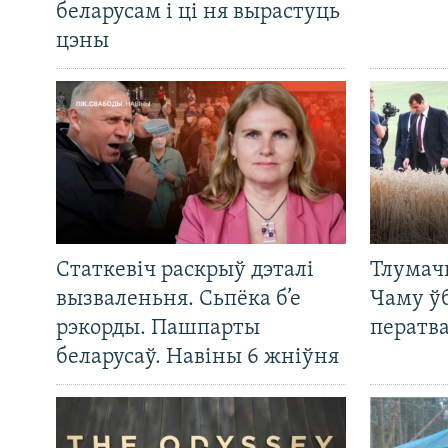
беларусам і ці ня вырастуць
цэны
Статкевіч раскрыў дэталі
Тлумач
вызваленьня. Сьпёка б’е
Чаму ў
рэкорды. Пашпарты
ператв
беларусаў. Навіны 6 жніўня