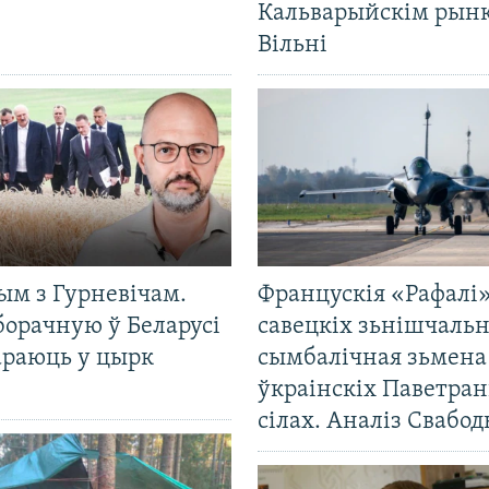
Кальварыйскім рынк
Вільні
ым з Гурневічам.
Францускія «Рафалі»
борачную ў Беларусі
савецкіх зьнішчаль
араюць у цырк
сымбалічная зьмена
ўкраінскіх Паветра
сілах. Аналіз Свабо