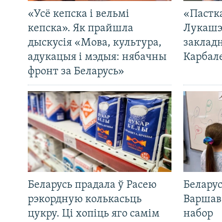
«Усё кепска і вельмі
«Пастка
кепска». Як прайшла
Лукашэ
дыскусія «Мова, культура,
закладн
адукацыя і мэдыя: нябачны
Карбал
фронт за Беларусь»
Беларусь прадала ў Расею
Беларус
рэкордную колькасьць
Варшав
цукру. Ці хопіць яго самім
набор