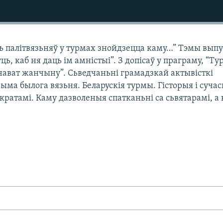
 палітвязьняў у турмах знойдзецца каму…” Тэмы выпу
ць, каб ня даць ім амністыі”. З допісаў у праграму, “Т
нават жанчыну”. Сьведчаньні грамадзкай актывісткі
ыма былога вязьня. Беларускія турмы. Гісторыя і суча
кратамі. Каму дазволеныя спатканьні са сьвятарамі, а 