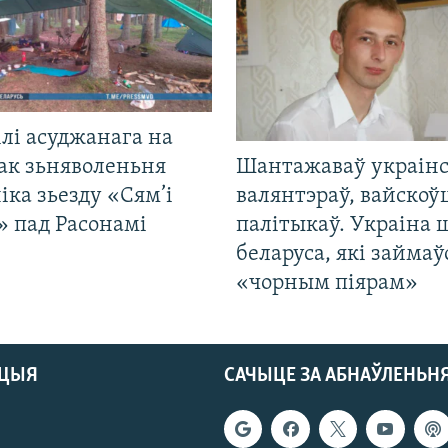
лі асуджанага на
ак зьняволеньня
Шантажаваў украінс
іка зьезду «Сям’і
валянтэраў, вайскоў
» пад Расонамі
палітыкаў. Украіна 
беларуса, які займаў
«чорным піярам»
АЦЫЯ
САЧЫЦЕ ЗА АБНАЎЛЕНЬН