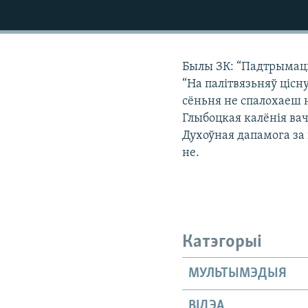
КАЛЯНДАР
НА ХВАЛЯХ СВАБОДЫ
Былы ЗК: “Падтрымаць
“На палітвязьняў цісну
сёньня не спалохаеш 
Глыбоцкая калёнія вач
Духоўная дапамога за 
не.
Катэгорыі
МУЛЬТЫМЭДЫЯ
ВІДЭА