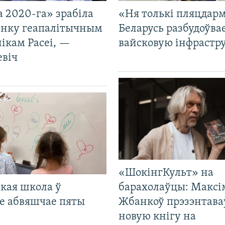
 2020-га» зрабіла
«Ня толькі пляцдарм
нку геапалітычным
Беларусь разбудоўва
ікам Расеі, —
вайсковую інфрастр
евіч
«ШокінгКульт» на
кая школа ў
барахолаўцы: Максі
е абвяшчае пяты
Жбанкоў прэзэнтава
новую кнігу на