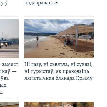
у ў
падазраваныя
 замест
Ні газу, ні сьвятла, ні сувязі,
нікаў —
ні турыстаў: як праходзіць
 ўва
лягістычная блякада Крыму
ных
ды