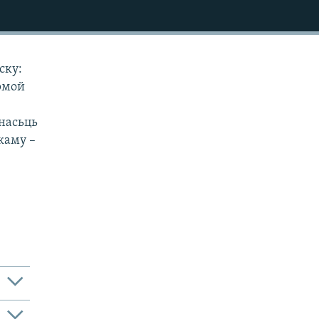
ску:
урмой
снасьць
каму –