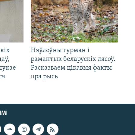
кіх
Няўлоўны гурман і
цаў,
рамантык беларускіх лясоў.
шукае
Расказваем цікавыя факты
ся
пра рысь
ЯМІ