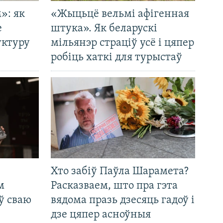
»: як
«Жыцьцё вельмі афігенная
е
штука». Як беларускі
уктуру
мільянэр страціў усё і цяпер
робіць хаткі для турыстаў
Хто забіў Паўла Шарамета?
м
Расказваем, што пра гэта
ў сваю
вядома празь дзесяць гадоў і
дзе цяпер асноўныя