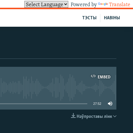
Powered by
Translate
ТЭСТЫ
НАВІНЫ
EMBED
able
27:52
Наўпроставы лінк
EMBED