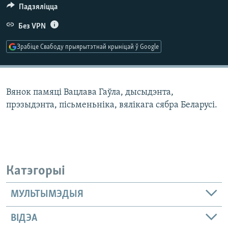
КУЛЬТУРА
МОВА
Падзяліцца
КАЛЯНДАР
НА ХВАЛЯХ СВАБОДЫ
Без VPN
Зрабіце Свабоду прыярытэтнай крыніцай ў Google
Вянок памяці Вацлава Гаўла, дысыдэнта,
прэзыдэнта, пісьменьніка, вялікага сябра Беларусі.
Катэгорыі
МУЛЬТЫМЭДЫЯ
ВІДЭА