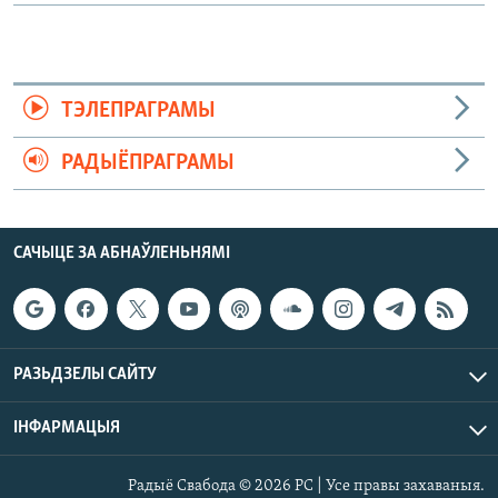
ТЭЛЕПРАГРАМЫ
РАДЫЁПРАГРАМЫ
САЧЫЦЕ ЗА АБНАЎЛЕНЬНЯМІ
РАЗЬДЗЕЛЫ САЙТУ
ІНФАРМАЦЫЯ
Радыё Свабода © 2026 РС | Усе правы захаваныя.