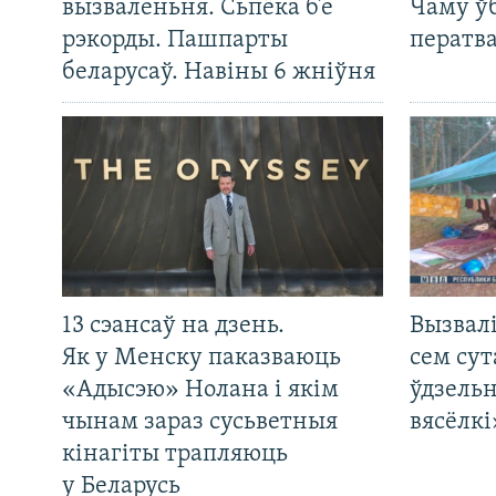
вызваленьня. Сьпёка б’е
Чаму ў
рэкорды. Пашпарты
ператв
беларусаў. Навіны 6 жніўня
13 сэансаў на дзень.
Вызвалі
Як у Менску паказваюць
сем сут
«Адысэю» Нолана і якім
ўдзельн
чынам зараз сусьветныя
вясёлкі
кінагіты трапляюць
у Беларусь