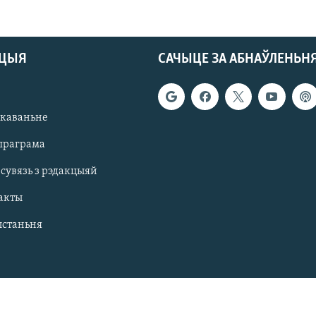
АЦЫЯ
САЧЫЦЕ ЗА АБНАЎЛЕНЬН
якаваньне
праграма
 сувязь з рэдакцыяй
акты
ыстаньня