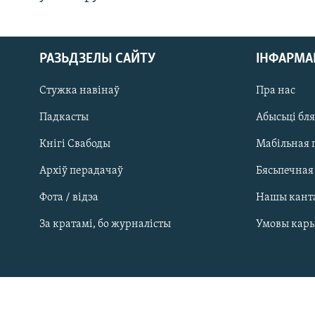
РАЗЬДЗЕЛЫ САЙТУ
ІНФАРМ
Стужка навінаў
Пра нас
Падкасты
Абысьці бл
Кнігі Свабоды
Мабільная 
Архіў перадачаў
Бясьпечная
Фота / відэа
Нашы кант
САЧЫЦЕ ЗА АБНАЎЛЕНЬНЯМІ
За кратамі, бо журналісты
Умовы кар