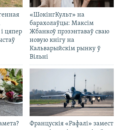
генная
«ШокінгКульт» на
і
барахолаўцы: Максім
 і цяпер
Жбанкоў прэзэнтаваў сваю
ыстаў
новую кнігу на
Кальварыйскім рынку ў
Вільні
амета?
Францускія «Рафалі» замест