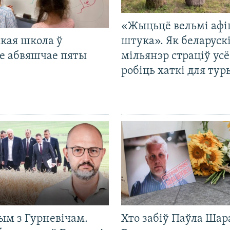
«Жыцьцё вельмі афі
кая школа ў
штука». Як беларуск
е абвяшчае пяты
мільянэр страціў усё
робіць хаткі для тур
ым з Гурневічам.
Хто забіў Паўла Шар