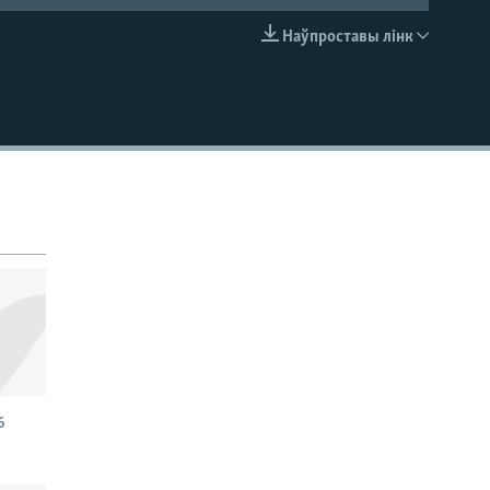
Наўпроставы лінк
EMBED
6