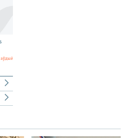
6
 аўдыё