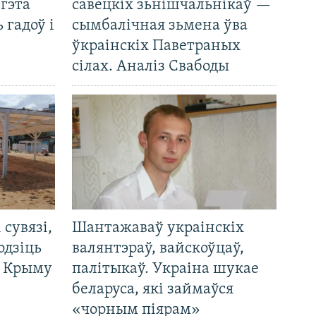
 гэта
савецкіх зьнішчальнікаў —
 гадоў і
сымбалічная зьмена ўва
ўкраінскіх Паветраных
сілах. Аналіз Свабоды
і сувязі,
Шантажаваў украінскіх
одзіць
валянтэраў, вайскоўцаў,
а Крыму
палітыкаў. Украіна шукае
беларуса, які займаўся
«чорным піярам»