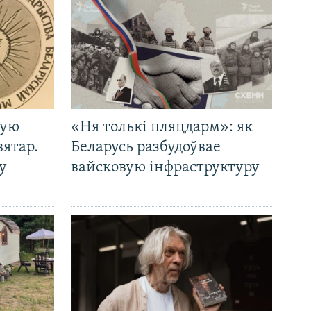
кую
«Ня толькі пляцдарм»: як
вятар.
Беларусь разбудоўвае
у
вайсковую інфраструктуру