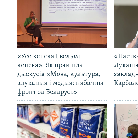
«Усё кепска і вельмі
«Пастка
кепска». Як прайшла
Лукашэ
дыскусія «Мова, культура,
закладн
адукацыя і мэдыя: нябачны
Карбал
фронт за Беларусь»