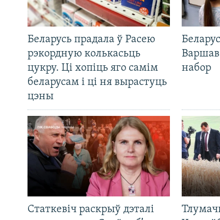
Беларусь прадала ў Расею
Беларус
рэкордную колькасьць
Варшав
цукру. Ці хопіць яго самім
набор
беларусам і ці ня вырастуць
цэны
Статкевіч раскрыў дэталі
Тлумач