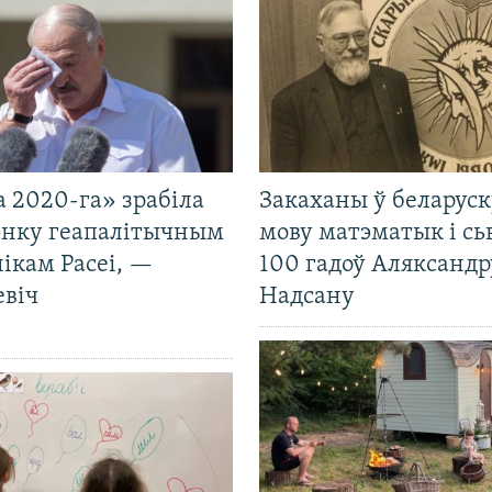
 2020-га» зрабіла
Закаханы ў беларус
нку геапалітычным
мову матэматык і сь
ікам Расеі, —
100 гадоў Аляксандр
евіч
Надсану