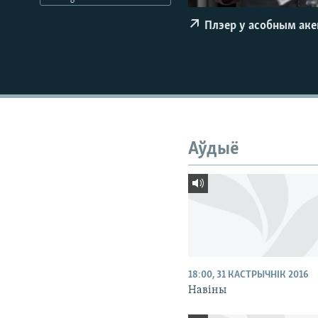
КАЛЯНДАР
НА ХВАЛЯХ СВАБОДЫ
Плэер у асобным ак
Аўдыё
18:00, 31 КАСТРЫЧНІК 2016
Навіны