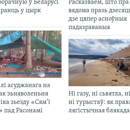
борачную ў Беларусі
Расказваем, што пра
араюць у цырк
вядома празь дзесяць
дзе цяпер асноўныя
падазраваныя
лі асуджанага на
ак зьняволеньня
Ні газу, ні сьвятла, н
іка зьезду «Сям’і
ні турыстаў: як прах
» пад Расонамі
лягістычная блякад