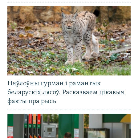
Няўлоўны гурман і рамантык
беларускіх лясоў. Расказваем цікавыя
факты пра рысь