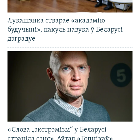
Лукашэнка стварае «акадэмію
будучыні», пакуль навука ў Беларусі
дэградуе
«Слова „экстрэмізм“ у Беларусі
страціла сэнс». Аўтар «Гопнікаў»