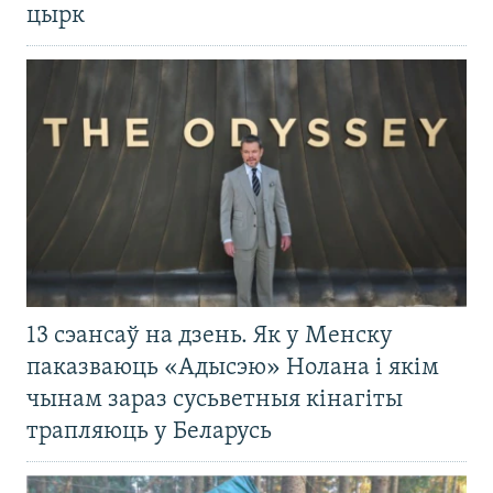
цырк
13 сэансаў на дзень. Як у Менску
паказваюць «Адысэю» Нолана і якім
чынам зараз сусьветныя кінагіты
трапляюць у Беларусь