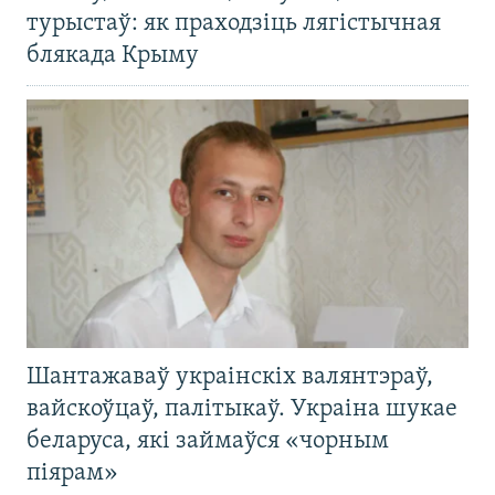
турыстаў: як праходзіць лягістычная
блякада Крыму
Шантажаваў украінскіх валянтэраў,
вайскоўцаў, палітыкаў. Украіна шукае
беларуса, які займаўся «чорным
піярам»