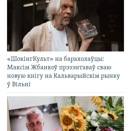
«ШокінгКульт» на барахолаўцы:
Максім Жбанкоў прэзэнтаваў сваю
новую кнігу на Кальварыйскім рынку
ў Вільні