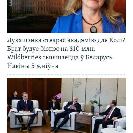
Лукашэнка стварае акадэмію для Колі?
Брат будуе бізнэс на $10 млн.
Wildberries сьпяшаецца ў Беларусь.
Навіны 5 жніўня