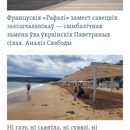
Францускія «Рафалі» замест савецкіх
зьнішчальнікаў — сымбалічная
зьмена ўва ўкраінскіх Паветраных
сілах. Аналіз Свабоды
Ні газу, ні сьвятла, ні сувязі, ні