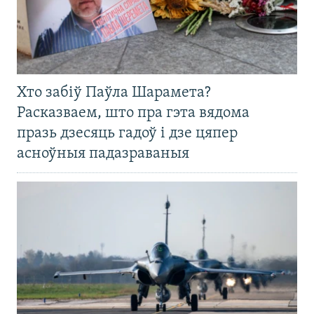
Хто забіў Паўла Шарамета?
Расказваем, што пра гэта вядома
празь дзесяць гадоў і дзе цяпер
асноўныя падазраваныя