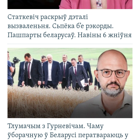
Статкевіч раскрыў дэталі
вызваленьня. Сьпёка б’е рэкорды.
Пашпарты беларусаў. Навіны 6 жніўня
Тлумачым з Гурневічам. Чаму
ўборачную ў Беларусі ператвараюць у