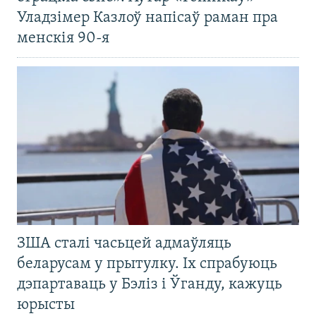
Уладзімер Казлоў напісаў раман пра
менскія 90-я
ЗША сталі часьцей адмаўляць
беларусам у прытулку. Іх спрабуюць
дэпартаваць у Бэліз і Ўганду, кажуць
юрысты