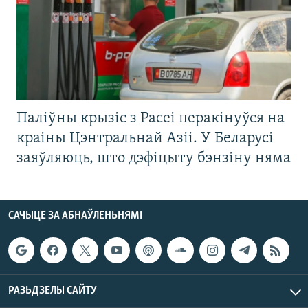
Паліўны крызіс з Расеі перакінуўся на
краіны Цэнтральнай Азіі. У Беларусі
заяўляюць, што дэфіцыту бэнзіну няма
САЧЫЦЕ ЗА АБНАЎЛЕНЬНЯМІ
РАЗЬДЗЕЛЫ САЙТУ