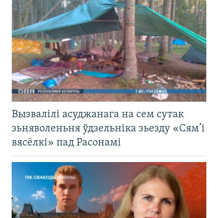
Вызвалілі асуджанага на сем сутак
зьняволеньня ўдзельніка зьезду «Сям’і
вясёлкі» пад Расонамі