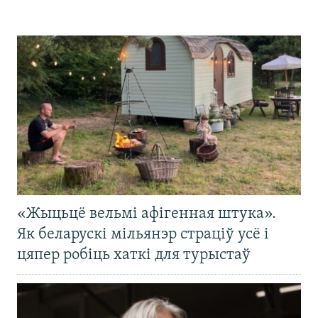
«Жыцьцё вельмі афігенная штука».
Як беларускі мільянэр страціў усё і
цяпер робіць хаткі для турыстаў