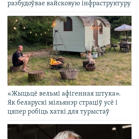
разбудоўвае вайсковую інфраструктуру
«Жыцьцё вельмі афігенная штука».
Як беларускі мільянэр страціў усё і
цяпер робіць хаткі для турыстаў