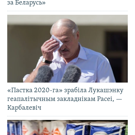
за Беларусь»
«Пастка 2020-га» зрабіла Лукашэнку
геапалітычным закладнікам Расеі, —
Карбалевіч