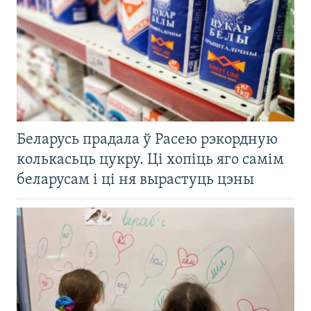
Беларусь прадала ў Расею рэкордную
колькасьць цукру. Ці хопіць яго самім
беларусам і ці ня вырастуць цэны