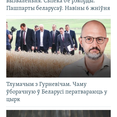
вызваленьня. Сьпёка б’е рэкорды.
Пашпарты беларусаў. Навіны 6 жніўня
Тлумачым з Гурневічам. Чаму
ўборачную ў Беларусі ператвараюць у
цырк