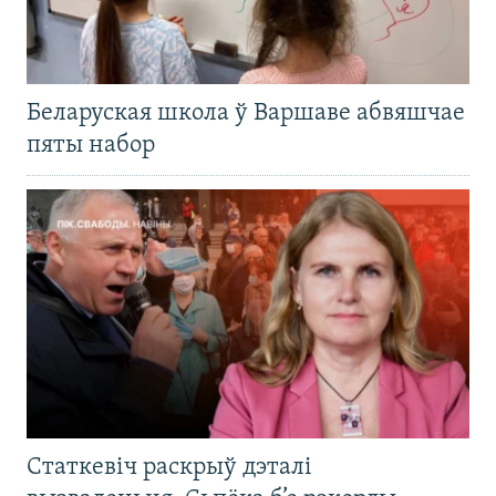
Беларуская школа ў Варшаве абвяшчае
пяты набор
Статкевіч раскрыў дэталі