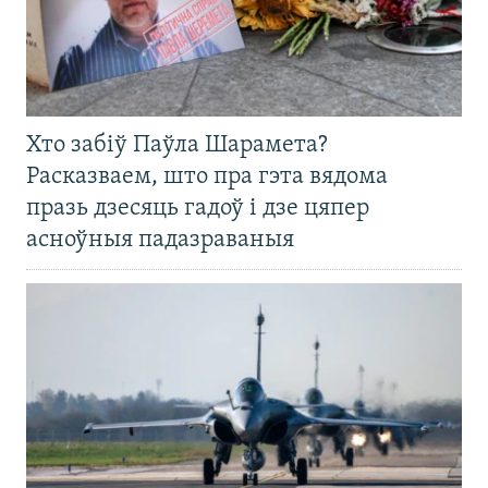
Хто забіў Паўла Шарамета?
Расказваем, што пра гэта вядома
празь дзесяць гадоў і дзе цяпер
асноўныя падазраваныя