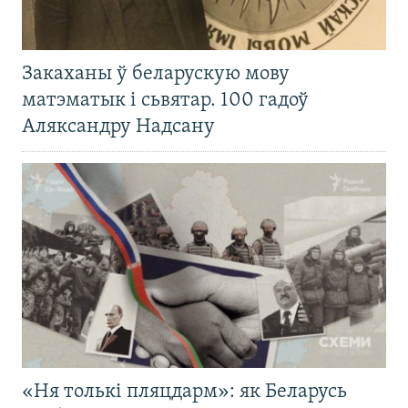
Закаханы ў беларускую мову
матэматык і сьвятар. 100 гадоў
Аляксандру Надсану
«Ня толькі пляцдарм»: як Беларусь