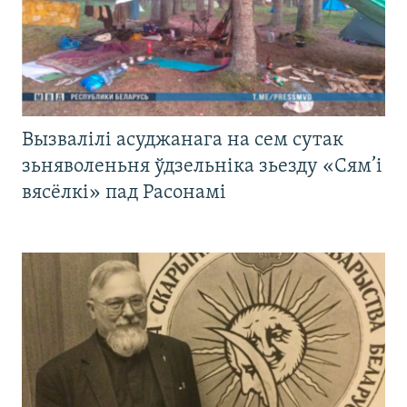
Вызвалілі асуджанага на сем сутак
зьняволеньня ўдзельніка зьезду «Сям’і
вясёлкі» пад Расонамі