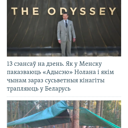
13 сэансаў на дзень. Як у Менску
паказваюць «Адысэю» Нолана і якім
чынам зараз сусьветныя кінагіты
трапляюць у Беларусь