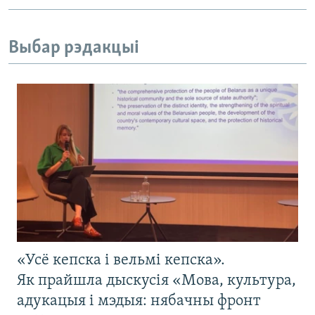
Выбар рэдакцыі
«Усё кепска і вельмі кепска».
Як прайшла дыскусія «Мова, культура,
адукацыя і мэдыя: нябачны фронт