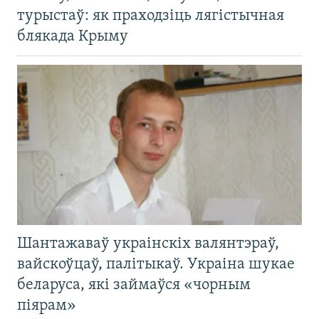
турыстаў: як праходзіць лягістычная
блякада Крыму
Шантажаваў украінскіх валянтэраў,
вайскоўцаў, палітыкаў. Украіна шукае
беларуса, які займаўся «чорным
піярам»