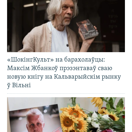
«ШокінгКульт» на барахолаўцы:
Максім Жбанкоў прэзэнтаваў сваю
новую кнігу на Кальварыйскім рынку
ў Вільні