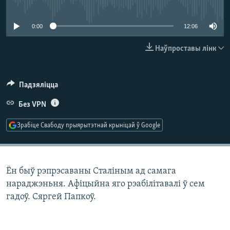
No media source currently available
КУЛЬТУРА
МОВА
КАЛЯНДАР
НА ХВАЛЯХ СВАБОДЫ
0:00
12:06
Наўпроставы лінк
Падзяліцца
Без VPN
Зрабіце Свабоду прыярытэтнай крыніцай ў Google
Ён быў рэпрэсаваны Сталіным ад самага
нараджэньня. Афіцыйна яго рэабілітавалі ў сем
гадоў. Сяргей Папкоў.