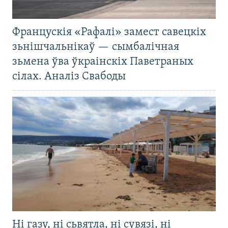
Францускія «Рафалі» замест савецкіх
зьнішчальнікаў — сымбалічная
зьмена ўва ўкраінскіх Паветраных
сілах. Аналіз Свабоды
Ні газу, ні сьвятла, ні сувязі, ні