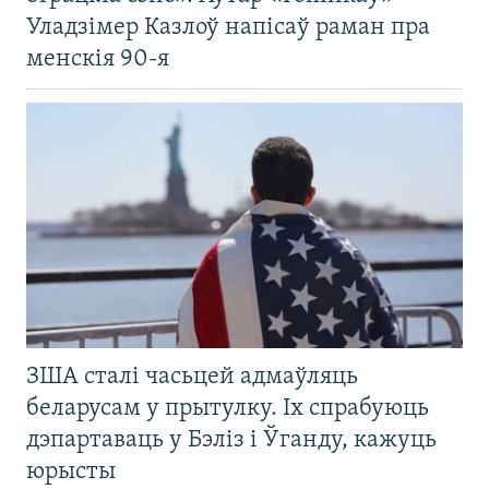
Уладзімер Казлоў напісаў раман пра
менскія 90-я
ЗША сталі часьцей адмаўляць
беларусам у прытулку. Іх спрабуюць
дэпартаваць у Бэліз і Ўганду, кажуць
юрысты