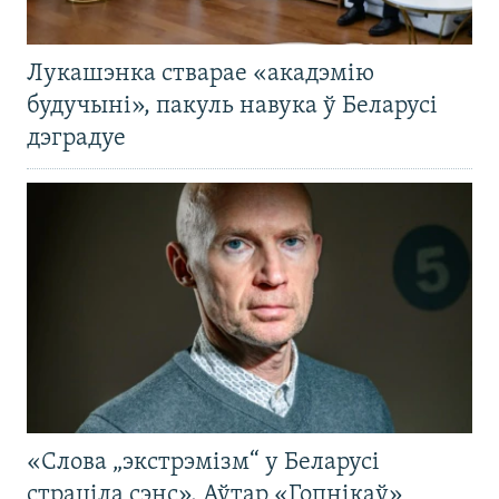
Лукашэнка стварае «акадэмію
будучыні», пакуль навука ў Беларусі
дэградуе
«Слова „экстрэмізм“ у Беларусі
страціла сэнс». Аўтар «Гопнікаў»