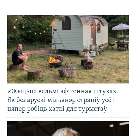
«Жыцьцё вельмі афігенная штука».
Як беларускі мільянэр страціў усё і
цяпер робіць хаткі для турыстаў