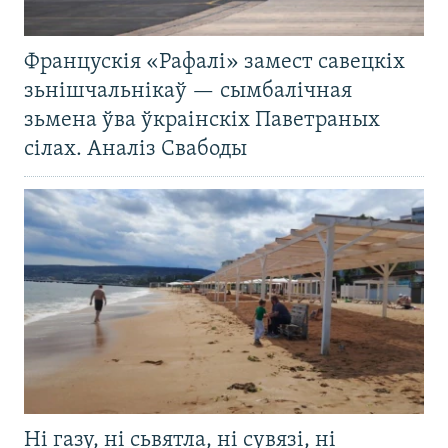
Францускія «Рафалі» замест савецкіх
зьнішчальнікаў — сымбалічная
зьмена ўва ўкраінскіх Паветраных
сілах. Аналіз Свабоды
Ні газу, ні сьвятла, ні сувязі, ні