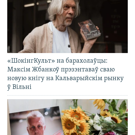
«ШокінгКульт» на барахолаўцы:
Максім Жбанкоў прэзэнтаваў сваю
новую кнігу на Кальварыйскім рынку
ў Вільні