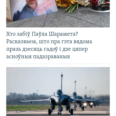
Хто забіў Паўла Шарамета?
Расказваем, што пра гэта вядома
празь дзесяць гадоў і дзе цяпер
асноўныя падазраваныя