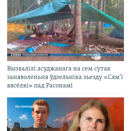
Вызвалілі асуджанага на сем сутак
зьняволеньня ўдзельніка зьезду «Сям’і
вясёлкі» пад Расонамі