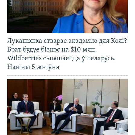
Лукашэнка стварае акадэмію для Колі?
Брат будуе бізнэс на $10 млн.
Wildberries сьпяшаецца ў Беларусь.
Навіны 5 жніўня