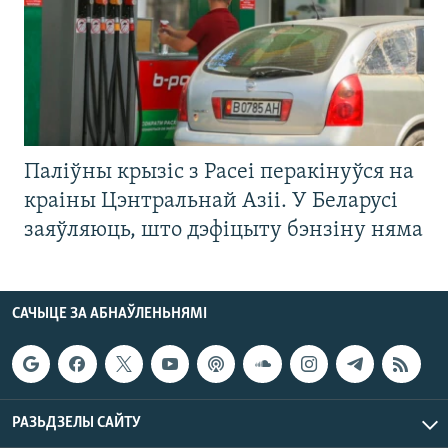
Паліўны крызіс з Расеі перакінуўся на
краіны Цэнтральнай Азіі. У Беларусі
заяўляюць, што дэфіцыту бэнзіну няма
САЧЫЦЕ ЗА АБНАЎЛЕНЬНЯМІ
РАЗЬДЗЕЛЫ САЙТУ