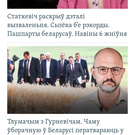
Статкевіч раскрыў дэталі
вызваленьня. Сьпёка б’е рэкорды.
Пашпарты беларусаў. Навіны 6 жніўня
Тлумачым з Гурневічам. Чаму
ўборачную ў Беларусі ператвараюць у