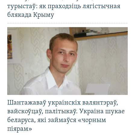
турыстаў: як праходзіць лягістычная
блякада Крыму
Шантажаваў украінскіх валянтэраў,
вайскоўцаў, палітыкаў. Украіна шукае
беларуса, які займаўся «чорным
піярам»