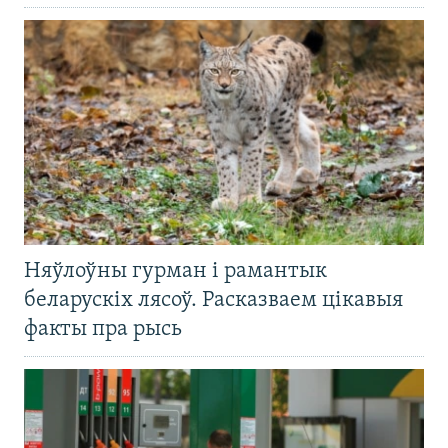
Няўлоўны гурман і рамантык
беларускіх лясоў. Расказваем цікавыя
факты пра рысь