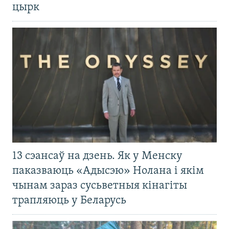
цырк
13 сэансаў на дзень. Як у Менску
паказваюць «Адысэю» Нолана і якім
чынам зараз сусьветныя кінагіты
трапляюць у Беларусь