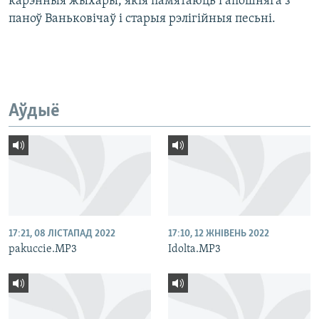
карэнныя жыхары, якія памятаюць і апошняга з
паноў Ваньковічаў і старыя рэлігійныя песьні.
Аўдыё
17:21, 08 ЛІСТАПАД 2022
17:10, 12 ЖНІВЕНЬ 2022
pakuccie.MP3
Idolta.MP3