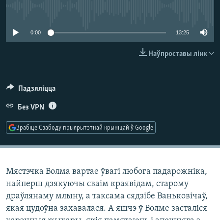
КУЛЬТУРА
МОВА
No media source currently available
КАЛЯНДАР
НА ХВАЛЯХ СВАБОДЫ
0:00
13:25
Наўпроставы лінк
Падзяліцца
Без VPN
Зрабіце Свабоду прыярытэтнай крыніцай ў Google
Мястэчка Волма вартае ўвагі любога падарожніка,
найперш дзякуючы сваім краявідам, старому
драўлянаму млыну, а таксама сядзібе Ваньковічаў,
якая цудоўна захавалася. А яшчэ ў Волме засталіся