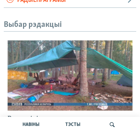
РАДЫЁПРАГРАМЫ
Выбар рэдакцыі
Вызвалілі асуджанага на сем сутак
НАВІНЫ
ТЭСТЫ
зьняволеньня ўдзельніка зьезду «Сям’і
вясёлкі» пад Расонамі