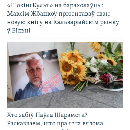
«ШокінгКульт» на барахолаўцы:
Максім Жбанкоў прэзэнтаваў сваю
новую кнігу на Кальварыйскім рынку
ў Вільні
Хто забіў Паўла Шарамета?
Расказваем, што пра гэта вядома