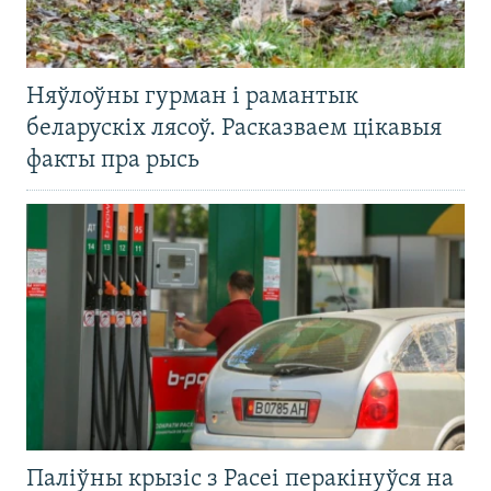
Няўлоўны гурман і рамантык
беларускіх лясоў. Расказваем цікавыя
факты пра рысь
Паліўны крызіс з Расеі перакінуўся на