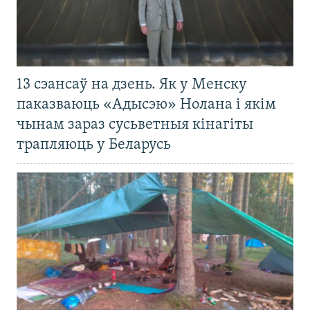
13 сэансаў на дзень. Як у Менску
паказваюць «Адысэю» Нолана і якім
чынам зараз сусьветныя кінагіты
трапляюць у Беларусь