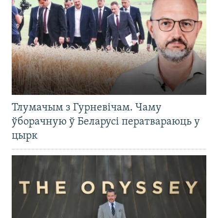
Тлумачым з Гурневічам. Чаму
ўборачную ў Беларусі ператвараюць у
цырк