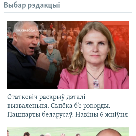
Выбар рэдакцыі
Статкевіч раскрыў дэталі
вызваленьня. Сьпёка б’е рэкорды.
Пашпарты беларусаў. Навіны 6 жніўня