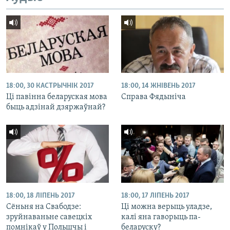
18:00, 30 КАСТРЫЧНІК 2017
18:00, 14 ЖНІВЕНЬ 2017
Ці павінна беларуская мова
Справа Фядыніча
быць адзінай дзяржаўнай?
18:00, 18 ЛІПЕНЬ 2017
18:00, 17 ЛІПЕНЬ 2017
Сёньня на Свабодзе:
Ці можна верыць уладзе,
зруйнаваньне савецкіх
калі яна гаворыць па-
помнікаў у Польшчы і
беларуску?