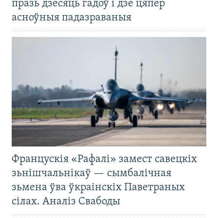
празь дзесяць гадоў і дзе цяпер
асноўныя падазраваныя
Францускія «Рафалі» замест савецкіх
зьнішчальнікаў — сымбалічная
зьмена ўва ўкраінскіх Паветраных
сілах. Аналіз Свабоды