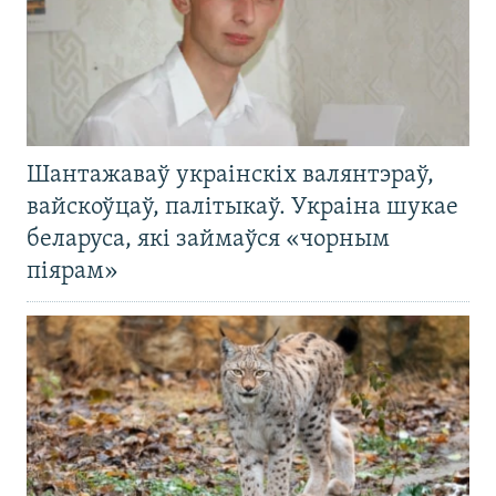
Шантажаваў украінскіх валянтэраў,
вайскоўцаў, палітыкаў. Украіна шукае
беларуса, які займаўся «чорным
піярам»