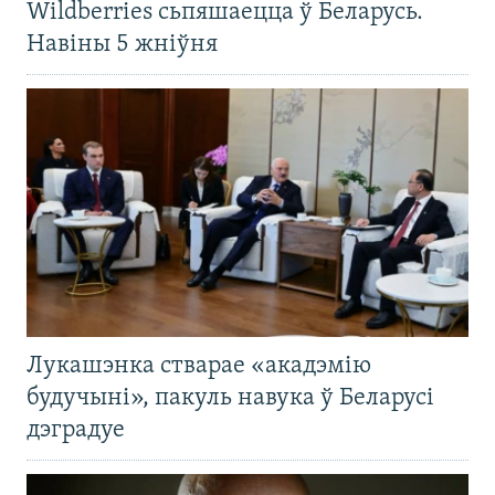
Wildberries сьпяшаецца ў Беларусь.
Навіны 5 жніўня
Лукашэнка стварае «акадэмію
будучыні», пакуль навука ў Беларусі
дэградуе