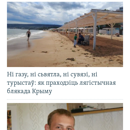
Ні газу, ні сьвятла, ні сувязі, ні
турыстаў: як праходзіць лягістычная
блякада Крыму