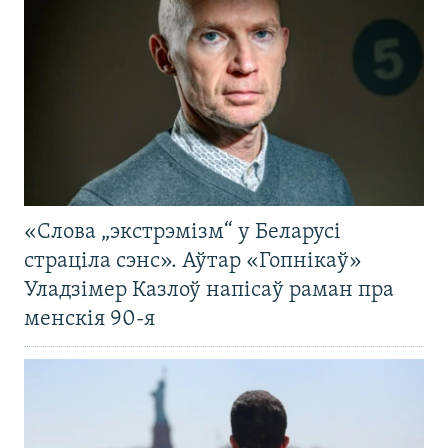
«Слова „экстрэмізм“ у Беларусі
страціла сэнс». Аўтар «Гопнікаў»
Уладзімер Казлоў напісаў раман пра
менскія 90-я