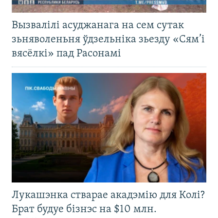
Вызвалілі асуджанага на сем сутак
зьняволеньня ўдзельніка зьезду «Сям’і
вясёлкі» пад Расонамі
Лукашэнка стварае акадэмію для Колі?
Брат будуе бізнэс на $10 млн.