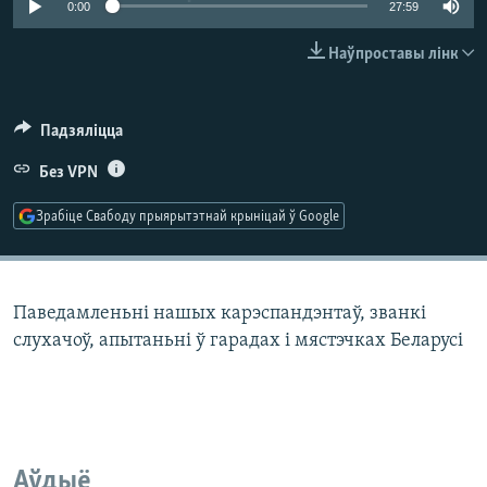
0:00
27:59
КУЛЬТУРА
МОВА
КАЛЯНДАР
НА ХВАЛЯХ СВАБОДЫ
Наўпроставы лінк
Падзяліцца
Без VPN
Зрабіце Свабоду прыярытэтнай крыніцай ў Google
Паведамленьні нашых карэспандэнтаў, званкі
слухачоў, апытаньні ў гарадах і мястэчках Беларусі
Аўдыё