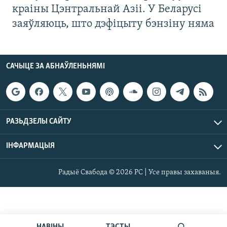
краіны Цэнтральнай Азіі. У Беларусі
заяўляюць, што дэфіцыту бэнзіну няма
САЧЫЦЕ ЗА АБНАЎЛЕНЬНЯМІ
РАЗЬДЗЕЛЫ САЙТУ
ІНФАРМАЦЫЯ
Радыё Свабода © 2026 РС | Усе правы захаваныя.