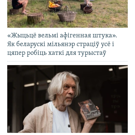
«Жыцьцё вельмі афігенная штука».
Як беларускі мільянэр страціў усё і
цяпер робіць хаткі для турыстаў