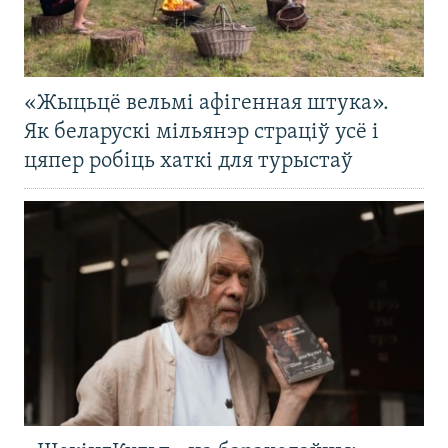
«Жыцьцё вельмі афігенная штука».
Як беларускі мільянэр страціў усё і
цяпер робіць хаткі для турыстаў