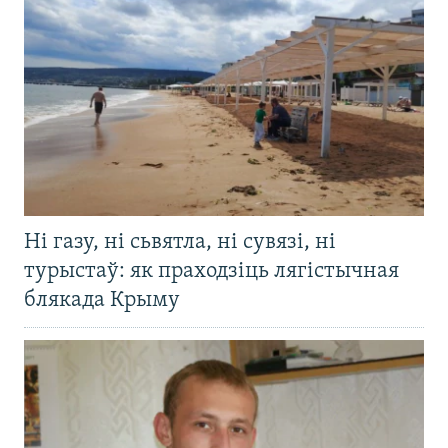
Ні газу, ні сьвятла, ні сувязі, ні
турыстаў: як праходзіць лягістычная
блякада Крыму