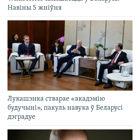
Навіны 5 жніўня
Лукашэнка стварае «акадэмію
будучыні», пакуль навука ў Беларусі
дэградуе