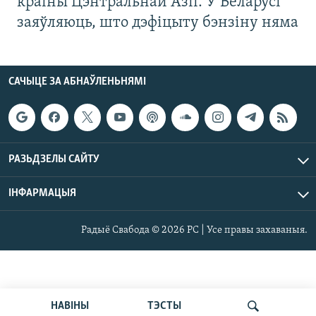
краіны Цэнтральнай Азіі. У Беларусі
заяўляюць, што дэфіцыту бэнзіну няма
САЧЫЦЕ ЗА АБНАЎЛЕНЬНЯМІ
РАЗЬДЗЕЛЫ САЙТУ
ІНФАРМАЦЫЯ
Радыё Свабода © 2026 РС | Усе правы захаваныя.
НАВІНЫ
ТЭСТЫ