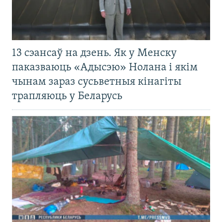
13 сэансаў на дзень. Як у Менску
паказваюць «Адысэю» Нолана і якім
чынам зараз сусьветныя кінагіты
трапляюць у Беларусь