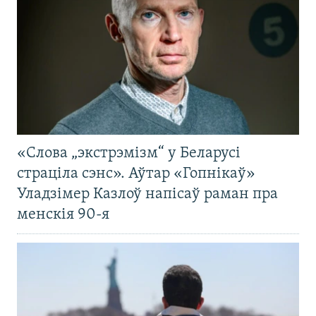
«Слова „экстрэмізм“ у Беларусі
страціла сэнс». Аўтар «Гопнікаў»
Уладзімер Казлоў напісаў раман пра
менскія 90-я