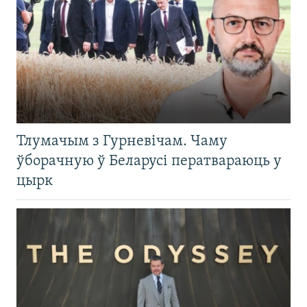
Тлумачым з Гурневічам. Чаму
ўборачную ў Беларусі ператвараюць у
цырк