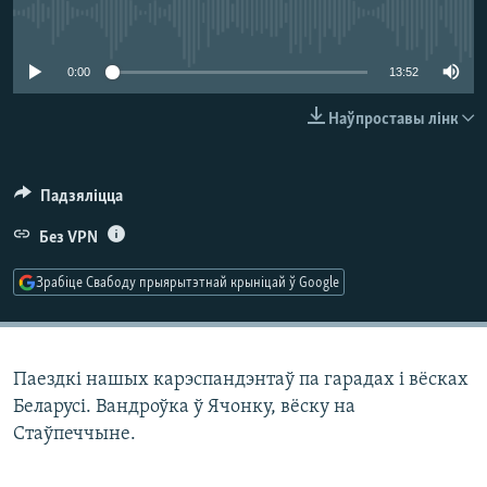
КУЛЬТУРА
МОВА
No media source currently available
КАЛЯНДАР
НА ХВАЛЯХ СВАБОДЫ
0:00
13:52
Наўпроставы лінк
Падзяліцца
Без VPN
Зрабіце Свабоду прыярытэтнай крыніцай ў Google
Паездкі нашых карэспандэнтаў па гарадах і вёсках
Беларусі. Вандроўка ў Ячонку, вёску на
Стаўпеччыне.