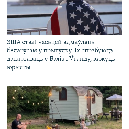
ЗША сталі часьцей адмаўляць
беларусам у прытулку. Іх спрабуюць
дэпартаваць у Бэліз і Ўганду, кажуць
юрысты