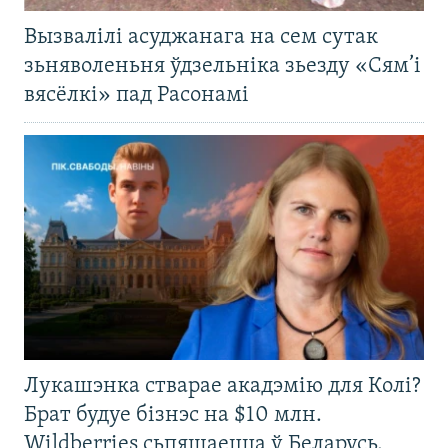
Вызвалілі асуджанага на сем сутак
зьняволеньня ўдзельніка зьезду «Сям’і
вясёлкі» пад Расонамі
Лукашэнка стварае акадэмію для Колі?
Брат будуе бізнэс на $10 млн.
Wildberries сьпяшаецца ў Беларусь.