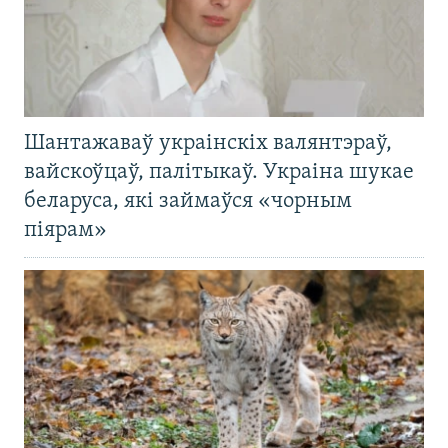
Шантажаваў украінскіх валянтэраў,
вайскоўцаў, палітыкаў. Украіна шукае
беларуса, які займаўся «чорным
піярам»