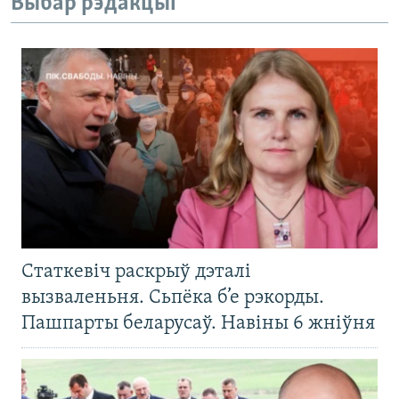
Выбар рэдакцыі
Статкевіч раскрыў дэталі
вызваленьня. Сьпёка б’е рэкорды.
Пашпарты беларусаў. Навіны 6 жніўня