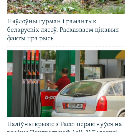
Няўлоўны гурман і рамантык
беларускіх лясоў. Расказваем цікавыя
факты пра рысь
Паліўны крызіс з Расеі перакінуўся на