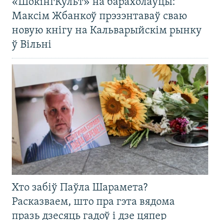
«ШокінгКульт» на барахолаўцы:
Максім Жбанкоў прэзэнтаваў сваю
новую кнігу на Кальварыйскім рынку
ў Вільні
Хто забіў Паўла Шарамета?
Расказваем, што пра гэта вядома
празь дзесяць гадоў і дзе цяпер