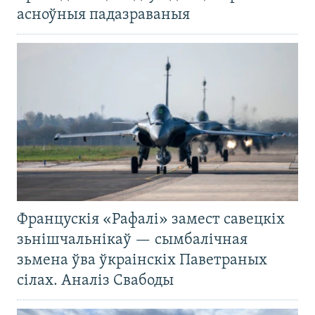
асноўныя падазраваныя
Францускія «Рафалі» замест савецкіх
зьнішчальнікаў — сымбалічная
зьмена ўва ўкраінскіх Паветраных
сілах. Аналіз Свабоды