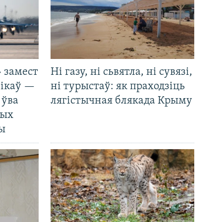
 замест
Ні газу, ні сьвятла, ні сувязі,
нікаў —
ні турыстаў: як праходзіць
 ўва
лягістычная блякада Крыму
ных
ды