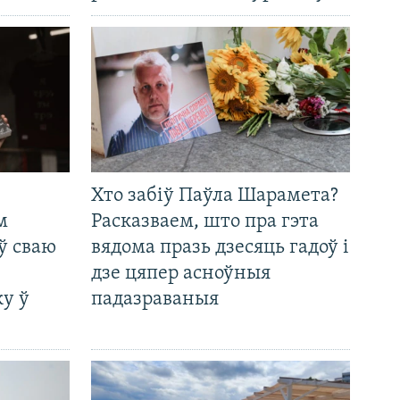
Хто забіў Паўла Шарамета?
м
Расказваем, што пра гэта
ў сваю
вядома празь дзесяць гадоў і
дзе цяпер асноўныя
у ў
падазраваныя