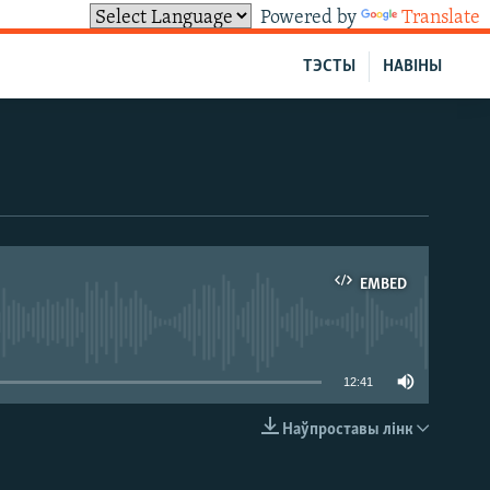
Powered by
Translate
ТЭСТЫ
НАВІНЫ
EMBED
able
12:41
Наўпроставы лінк
EMBED