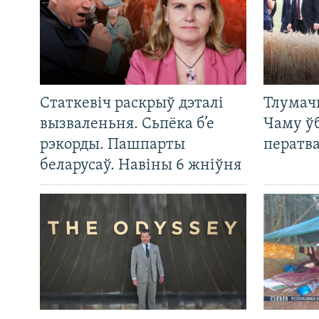
Статкевіч раскрыў дэталі
Тлумач
вызваленьня. Сьпёка б’е
Чаму ў
рэкорды. Пашпарты
ператв
беларусаў. Навіны 6 жніўня