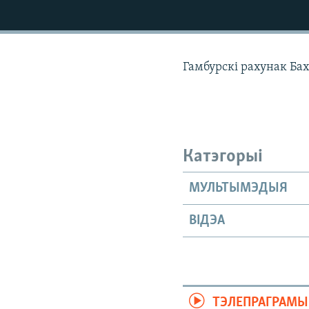
КАЛЯНДАР
НА ХВАЛЯХ СВАБОДЫ
Гамбурскі рахунак Бах
Катэгорыі
МУЛЬТЫМЭДЫЯ
ВІДЭА
ТЭЛЕПРАГРАМЫ