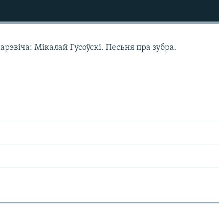
арэвіча: Мікалай Гусоўскі. Песьня пра зубра.