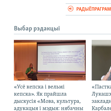
РАДЫЁПРАГРА
Выбар рэдакцыі
«Усё кепска і вельмі
«Пастка
кепска». Як прайшла
Лукашэ
дыскусія «Мова, культура,
закладн
адукацыя і мэдыя: нябачны
Карбал