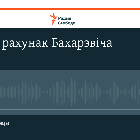
 рахунак Бахарэвіча
No media source currently avail
енцы