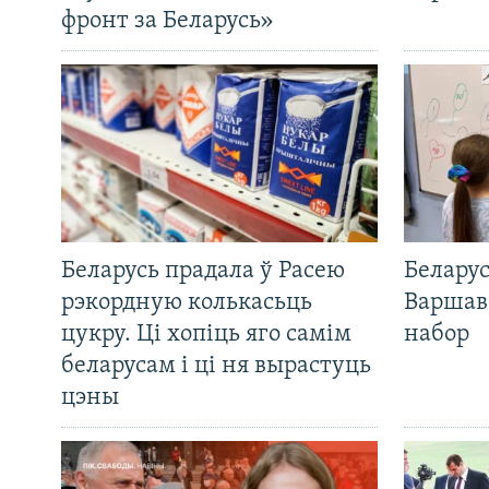
фронт за Беларусь»
Беларусь прадала ў Расею
Беларус
рэкордную колькасьць
Варшав
цукру. Ці хопіць яго самім
набор
беларусам і ці ня вырастуць
цэны