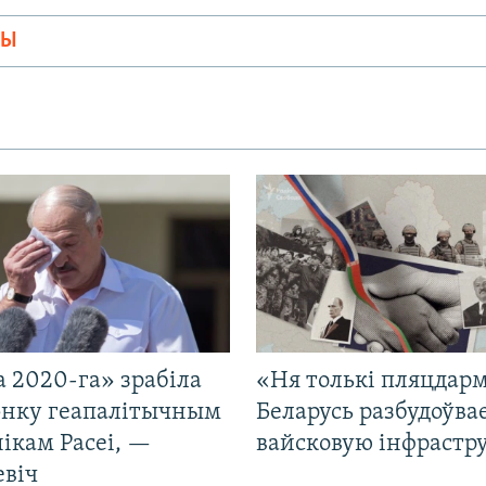
МЫ
 2020-га» зрабіла
«Ня толькі пляцдарм
нку геапалітычным
Беларусь разбудоўва
ікам Расеі, —
вайсковую інфрастр
евіч