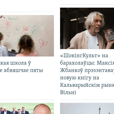
«ШокінгКульт» на
кая школа ў
барахолаўцы: Максі
е абвяшчае пяты
Жбанкоў прэзэнтава
новую кнігу на
Кальварыйскім рынк
Вільні