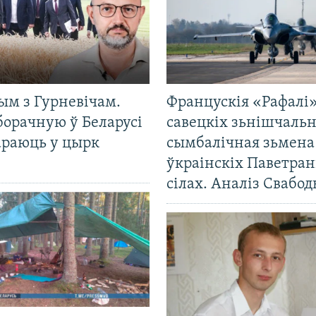
ым з Гурневічам.
Францускія «Рафалі»
борачную ў Беларусі
савецкіх зьнішчаль
араюць у цырк
сымбалічная зьмена
ўкраінскіх Паветра
сілах. Аналіз Свабо