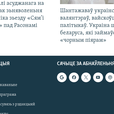
лі асуджанага на
ак зьняволеньня
Шантажаваў украінс
іка зьезду «Сям’і
валянтэраў, вайскоў
» пад Расонамі
палітыкаў. Украіна 
беларуса, які займаў
«чорным піярам»
АЦЫЯ
САЧЫЦЕ ЗА АБНАЎЛЕНЬН
якаваньне
праграма
 сувязь з рэдакцыяй
акты