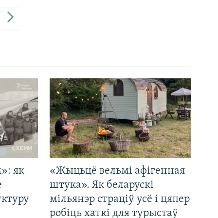
»: як
«Жыцьцё вельмі афігенная
е
штука». Як беларускі
уктуру
мільянэр страціў усё і цяпер
робіць хаткі для турыстаў