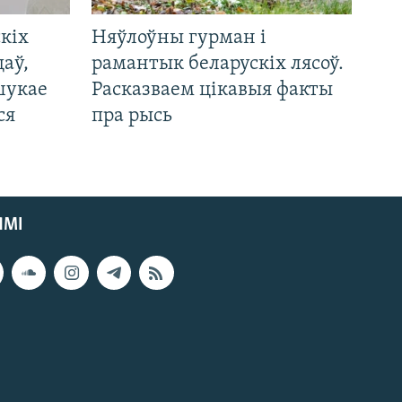
кіх
Няўлоўны гурман і
цаў,
рамантык беларускіх лясоў.
шукае
Расказваем цікавыя факты
ся
пра рысь
ЯМІ