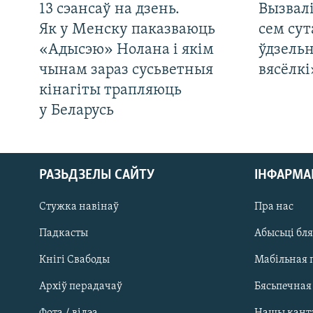
13 сэансаў на дзень.
Вызвалі
Як у Менску паказваюць
сем сут
«Адысэю» Нолана і якім
ўдзельн
чынам зараз сусьветныя
вясёлкі
кінагіты трапляюць
у Беларусь
РАЗЬДЗЕЛЫ САЙТУ
ІНФАРМ
Стужка навінаў
Пра нас
Падкасты
Абысьці бл
Кнігі Свабоды
Мабільная 
Архіў перадачаў
Бясьпечная
Фота / відэа
Нашы кант