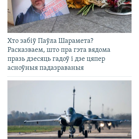
Хто забіў Паўла Шарамета?
Расказваем, што пра гэта вядома
празь дзесяць гадоў і дзе цяпер
асноўныя падазраваныя