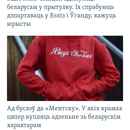
беларусам у прытулку. Іх спрабуюць
дэпартаваць у Бэліз і Ўганду, кажуць
юрысты
Ад буслоў да «Ментску». У якіх крамах
цяпер купляць адзеньне зь беларускім
характарам