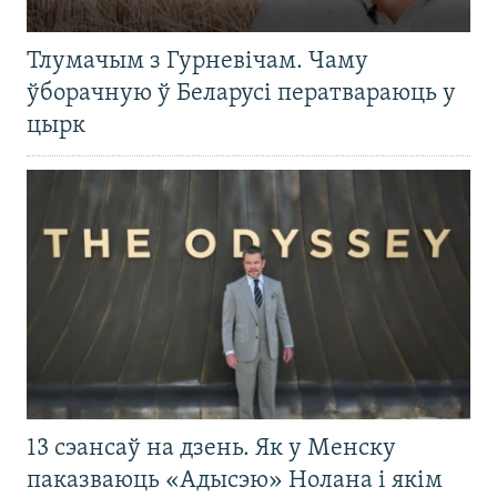
Тлумачым з Гурневічам. Чаму
ўборачную ў Беларусі ператвараюць у
цырк
13 сэансаў на дзень. Як у Менску
паказваюць «Адысэю» Нолана і якім