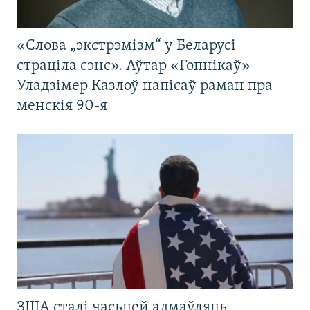
«Слова „экстрэмізм“ у Беларусі
страціла сэнс». Аўтар «Гопнікаў»
Уладзімер Казлоў напісаў раман пра
менскія 90-я
ЗША сталі часьцей адмаўляць