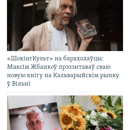
«ШокінгКульт» на барахолаўцы:
Максім Жбанкоў прэзэнтаваў сваю
новую кнігу на Кальварыйскім рынку
ў Вільні