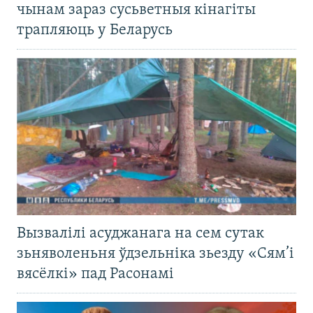
чынам зараз сусьветныя кінагіты
трапляюць у Беларусь
Вызвалілі асуджанага на сем сутак
зьняволеньня ўдзельніка зьезду «Сям’і
вясёлкі» пад Расонамі