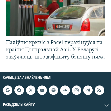
Паліўны крызіс з Расеі перакінуўся на
краіны Цэнтральнай Азіі. У Беларусі
заяўляюць, што дэфіцыту бэнзіну няма
САЧЫЦЕ ЗА АБНАЎЛЕНЬНЯМІ
РАЗЬДЗЕЛЫ САЙТУ