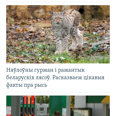
Няўлоўны гурман і рамантык
беларускіх лясоў. Расказваем цікавыя
факты пра рысь