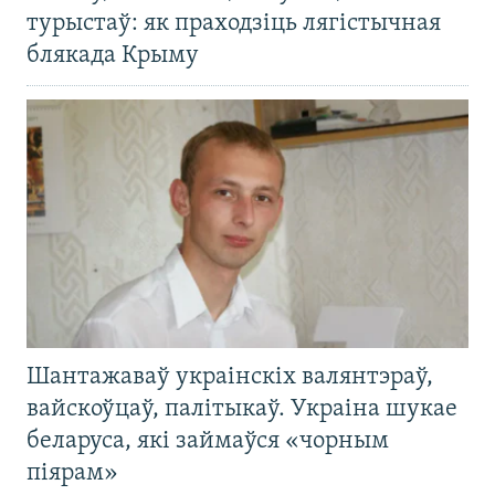
турыстаў: як праходзіць лягістычная
блякада Крыму
Шантажаваў украінскіх валянтэраў,
вайскоўцаў, палітыкаў. Украіна шукае
беларуса, які займаўся «чорным
піярам»