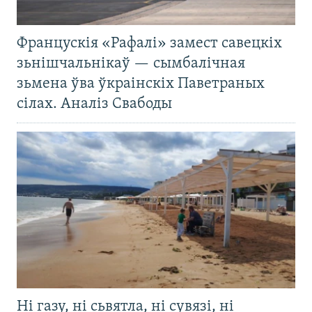
Францускія «Рафалі» замест савецкіх
зьнішчальнікаў — сымбалічная
зьмена ўва ўкраінскіх Паветраных
сілах. Аналіз Свабоды
Ні газу, ні сьвятла, ні сувязі, ні