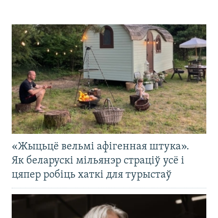
«Жыцьцё вельмі афігенная штука».
Як беларускі мільянэр страціў усё і
цяпер робіць хаткі для турыстаў