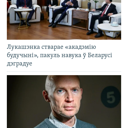
Лукашэнка стварае «акадэмію
будучыні», пакуль навука ў Беларусі
дэградуе