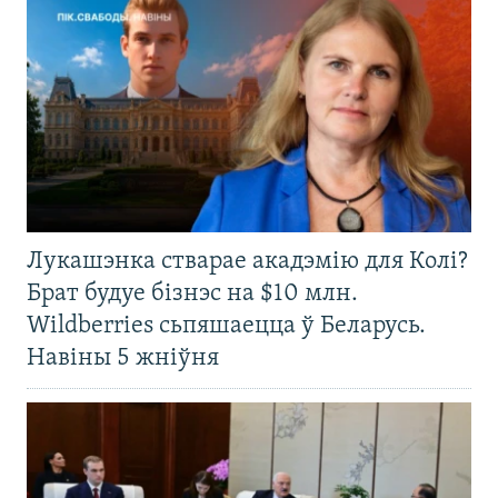
Лукашэнка стварае акадэмію для Колі?
Брат будуе бізнэс на $10 млн.
Wildberries сьпяшаецца ў Беларусь.
Навіны 5 жніўня