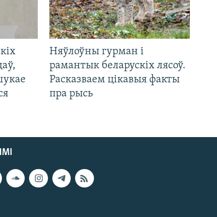
кіх
Няўлоўны гурман і
цаў,
рамантык беларускіх лясоў.
шукае
Расказваем цікавыя факты
ся
пра рысь
ЯМІ