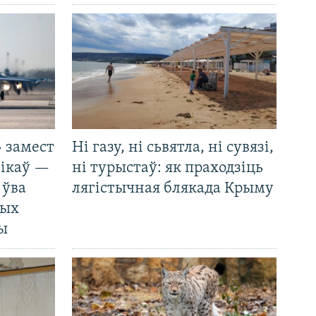
 замест
Ні газу, ні сьвятла, ні сувязі,
нікаў —
ні турыстаў: як праходзіць
 ўва
лягістычная блякада Крыму
ных
ды