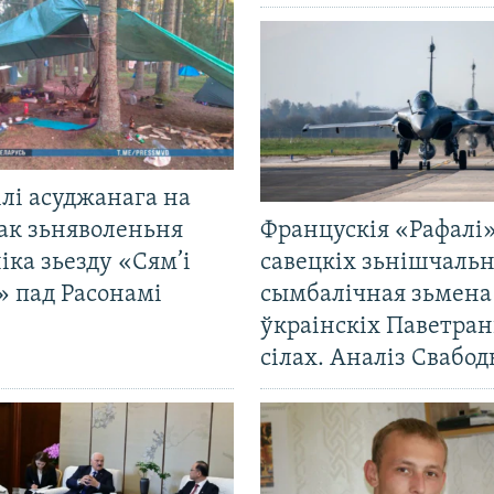
лі асуджанага на
ак зьняволеньня
Францускія «Рафалі»
іка зьезду «Сям’і
савецкіх зьнішчаль
» пад Расонамі
сымбалічная зьмена
ўкраінскіх Паветра
сілах. Аналіз Свабо