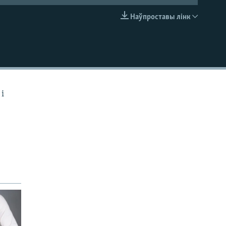
Наўпроставы лінк
EMBED
і