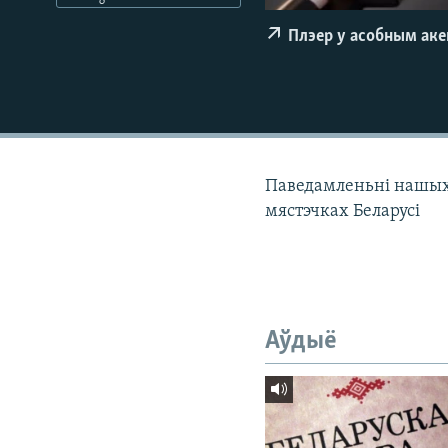
КАЛЯНДАР
НА ХВАЛЯХ СВАБОДЫ
Плэер у асобным ак
Паведамленьні нашых к
мястэчках Беларусі
Аўдыё