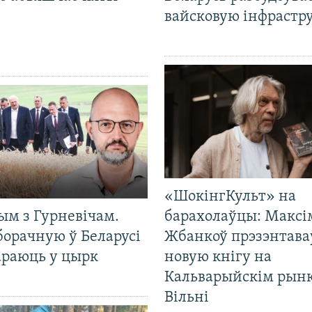
вайсковую інфрастр
«ШокінгКульт» на
ым з Гурневічам.
барахолаўцы: Максі
борачную ў Беларусі
Жбанкоў прэзэнтава
араюць у цырк
новую кнігу на
Кальварыйскім рынк
Вільні