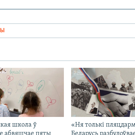
МЫ
кая школа ў
«Ня толькі пляцдарм
е абвяшчае пяты
Беларусь разбудоўва