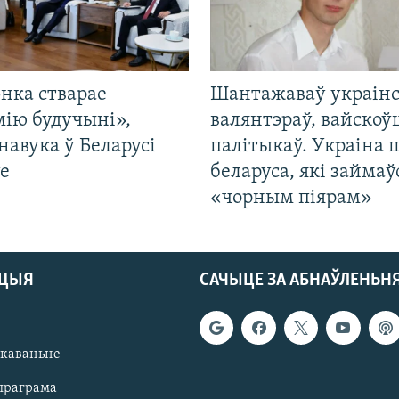
нка стварае
Шантажаваў украінс
мію будучыні»,
валянтэраў, вайскоў
навука ў Беларусі
палітыкаў. Украіна 
е
беларуса, які займаў
«чорным піярам»
АЦЫЯ
САЧЫЦЕ ЗА АБНАЎЛЕНЬН
якаваньне
праграма