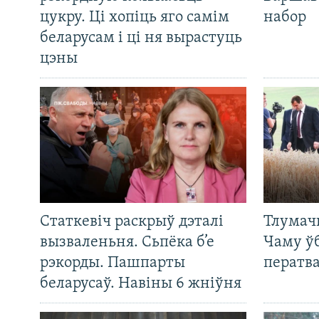
цукру. Ці хопіць яго самім
набор
беларусам і ці ня вырастуць
цэны
Статкевіч раскрыў дэталі
Тлумач
вызваленьня. Сьпёка б’е
Чаму ў
рэкорды. Пашпарты
ператв
беларусаў. Навіны 6 жніўня