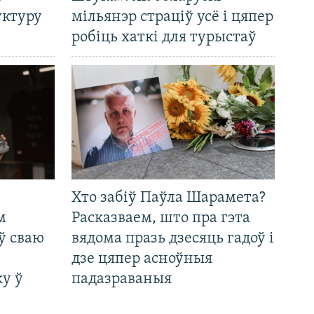
уктуру
мільянэр страціў усё і цяпер
робіць хаткі для турыстаў
Хто забіў Паўла Шарамета?
м
Расказваем, што пра гэта
ў сваю
вядома празь дзесяць гадоў і
дзе цяпер асноўныя
у ў
падазраваныя