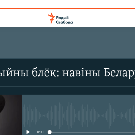
йны блёк: навіны Белару
No media source currently avail
0:00