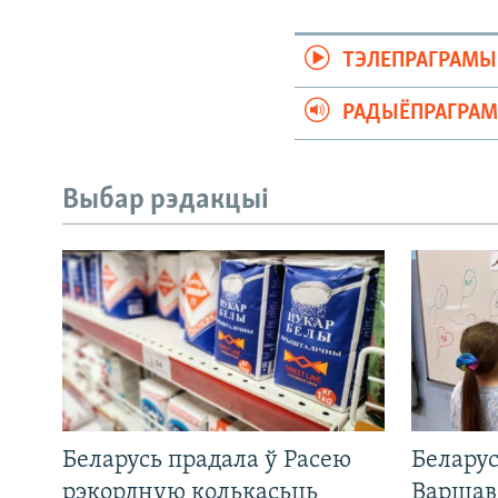
ТЭЛЕПРАГРАМЫ
РАДЫЁПРАГРА
Выбар рэдакцыі
Беларусь прадала ў Расею
Беларус
рэкордную колькасьць
Варшав