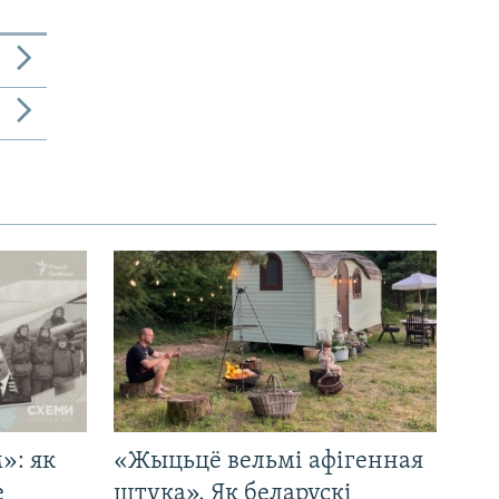
»: як
«Жыцьцё вельмі афігенная
е
штука». Як беларускі