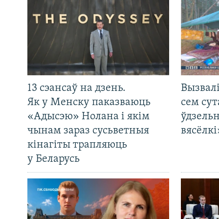
13 сэансаў на дзень.
Вызвалі
Як у Менску паказваюць
сем сут
«Адысэю» Нолана і якім
ўдзельн
чынам зараз сусьветныя
вясёлкі
кінагіты трапляюць
у Беларусь