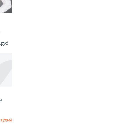
х
русі
ы
 аўдыё