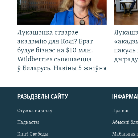
Лукашэнка стварае
Лукашэ
акадэмію для Колі? Брат
«акадэ
будуе бізнэс на $10 млн.
пакуль 
Wildberries сьпяшаецца
дэграду
ў Беларусь. Навіны 5 жніўня
РАЗЬДЗЕЛЫ САЙТУ
ІНФАРМ
Стужка навінаў
Пра нас
Падкасты
Абысьці бл
Кнігі Свабоды
Мабільная 