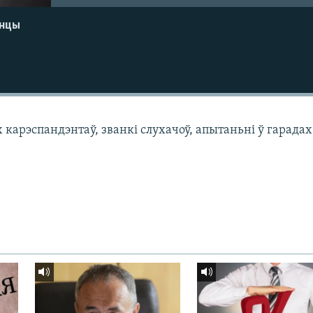
енцы
арэспандэнтаў, званкі слухачоў, апытаньні ў гарадах 