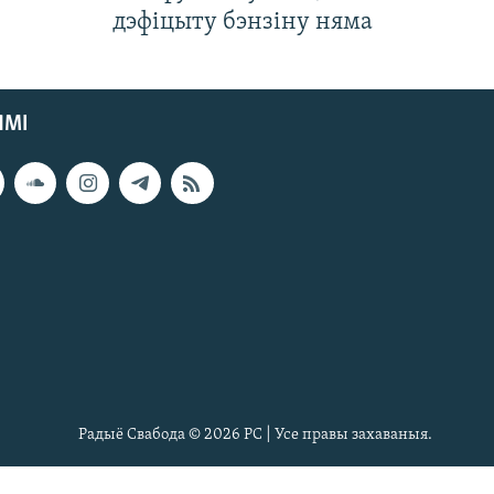
дэфіцыту бэнзіну няма
ЯМІ
Радыё Свабода © 2026 РС | Усе правы захаваныя.