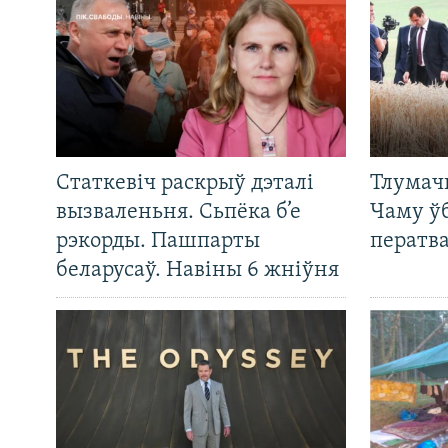
Статкевіч раскрыў дэталі
Тлумач
вызваленьня. Сьпёка б’е
Чаму ў
рэкорды. Пашпарты
ператв
беларусаў. Навіны 6 жніўня