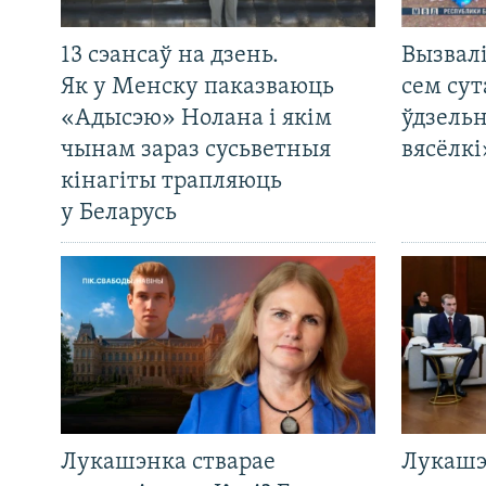
13 сэансаў на дзень.
Вызвалі
Як у Менску паказваюць
сем сут
«Адысэю» Нолана і якім
ўдзельн
чынам зараз сусьветныя
вясёлкі
кінагіты трапляюць
у Беларусь
Лукашэнка стварае
Лукашэ