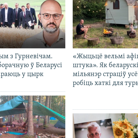
ым з Гурневічам.
«Жыцьцё вельмі афі
борачную ў Беларусі
штука». Як беларуск
араюць у цырк
мільянэр страціў усё
робіць хаткі для тур