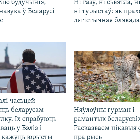
мію будучыні»,
Ні газу, ні сьвятла, н
навука ў Беларусі
ні турыстаў: як прах
е
лягістычная блякад
алі часьцей
яць беларусам
Няўлоўны гурман і
лку. Іх спрабуюць
рамантык беларускіх
ваць у Бэліз і
Расказваем цікавыя
, кажуць юрысты
пра рысь