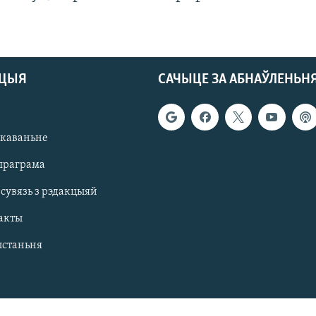
АЦЫЯ
САЧЫЦЕ ЗА АБНАЎЛЕНЬН
якаваньне
праграма
 сувязь з рэдакцыяй
акты
ыстаньня