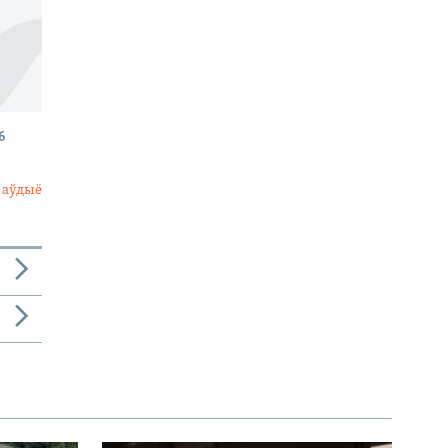
6
 аўдыё