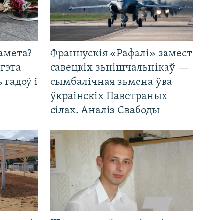
амета?
Францускія «Рафалі» замест
 гэта
савецкіх зьнішчальнікаў —
 гадоў і
сымбалічная зьмена ўва
ўкраінскіх Паветраных
сілах. Аналіз Свабоды