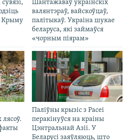
і сувязі,
Шантажаваў украінскіх
одзіць
валянтэраў, вайскоўцаў,
а Крыму
палітыкаў. Украіна шукае
беларуса, які займаўся
«чорным піярам»
Паліўны крызіс з Расеі
 лясоў.
перакінуўся на краіны
 факты
Цэнтральнай Азіі. У
Беларусі заяўляюць, што