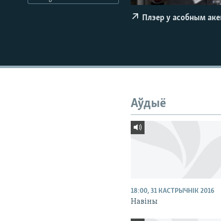
КАЛЯНДАР
НА ХВАЛЯХ СВАБОДЫ
Плэер у асобным ак
Аўдыё
18:00, 31 КАСТРЫЧНІК 2016
Навіны