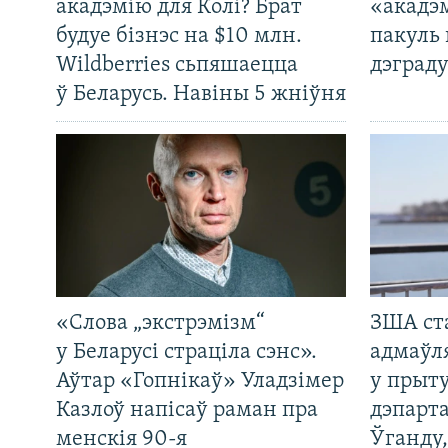
акадэмію для Колі? Брат
«акадэ
будуе бізнэс на $10 млн.
пакуль 
Wildberries сьпяшаецца
дэграду
ў Беларусь. Навіны 5 жніўня
«Слова „экстрэмізм“
ЗША ст
у Беларусі страціла сэнс».
адмаўл
Аўтар «Гопнікаў» Уладзімер
у прыту
Казлоў напісаў раман пра
дэпарта
менскія 90-я
Ўганду