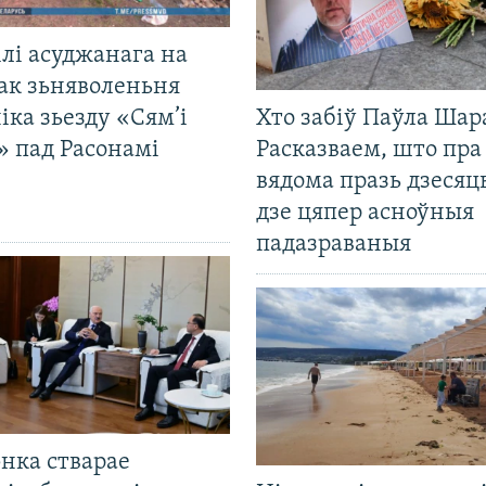
лі асуджанага на
ак зьняволеньня
іка зьезду «Сям’і
Хто забіў Паўла Шар
» пад Расонамі
Расказваем, што пра
вядома празь дзесяць
дзе цяпер асноўныя
падазраваныя
нка стварае