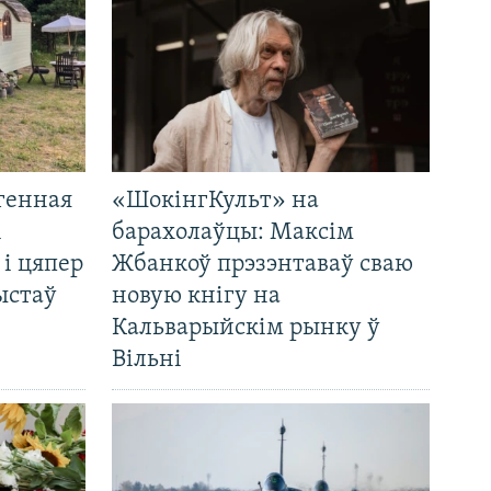
генная
«ШокінгКульт» на
і
барахолаўцы: Максім
 і цяпер
Жбанкоў прэзэнтаваў сваю
ыстаў
новую кнігу на
Кальварыйскім рынку ў
Вільні