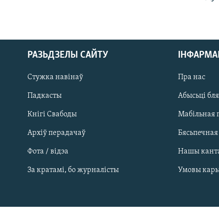
РАЗЬДЗЕЛЫ САЙТУ
ІНФАРМ
Стужка навінаў
Пра нас
Падкасты
Абысьці бл
Кнігі Свабоды
Мабільная 
Архіў перадачаў
Бясьпечная
Фота / відэа
Нашы кант
САЧЫЦЕ ЗА АБНАЎЛЕНЬНЯМІ
За кратамі, бо журналісты
Умовы кар