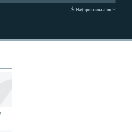
Наўпроставы лінк
EMBED
6