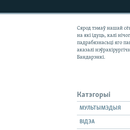
КАЛЯНДАР
НА ХВАЛЯХ СВАБОДЫ
Сярод тэмаў нашай сё
на які ідуць, калі ніч
падрабязнасьці яго п
аказалі нэўрахірургіч
Бандарэнкі.
Катэгорыі
МУЛЬТЫМЭДЫЯ
ВІДЭА