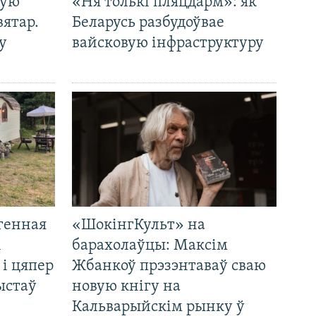
кую
«Ня толькі пляцдарм»: як
вятар.
Беларусь разбудоўвае
у
вайсковую інфраструктуру
генная
«ШокінгКульт» на
і
барахолаўцы: Максім
 і цяпер
Жбанкоў прэзэнтаваў сваю
ыстаў
новую кнігу на
Кальварыйскім рынку ў