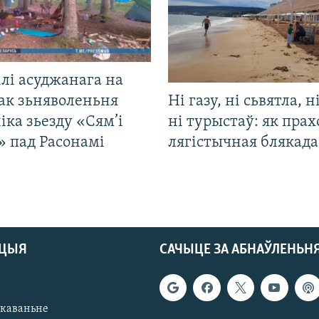
лі асуджанага на
ак зьняволеньня
Ні газу, ні сьвятла, н
іка зьезду «Сям’і
ні турыстаў: як прах
» пад Расонамі
лягістычная блякад
АЦЫЯ
САЧЫЦЕ ЗА АБНАЎЛЕНЬН
якаваньне