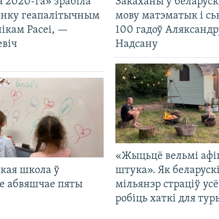
 2020-га» зрабіла
Закаханы ў беларус
нку геапалітычным
мову матэматык і сь
ікам Расеі, —
100 гадоў Аляксандр
евіч
Надсану
«Жыцьцё вельмі афі
кая школа ў
штука». Як беларуск
е абвяшчае пяты
мільянэр страціў усё
робіць хаткі для тур