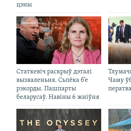
цэны
Статкевіч раскрыў дэталі
Тлумач
вызваленьня. Сьпёка б’е
Чаму ў
рэкорды. Пашпарты
ператв
беларусаў. Навіны 6 жніўня