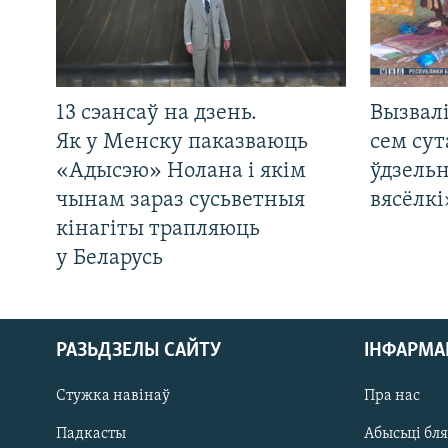
13 сэансаў на дзень.
Вызвалі
Як у Менску паказваюць
сем сут
«Адысэю» Нолана і якім
ўдзельн
чынам зараз сусьветныя
вясёлкі
кінагіты трапляюць
у Беларусь
РАЗЬДЗЕЛЫ САЙТУ
ІНФАРМ
Стужка навінаў
Пра нас
Падкасты
Абысьці бл