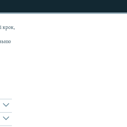
і крок,
язьню