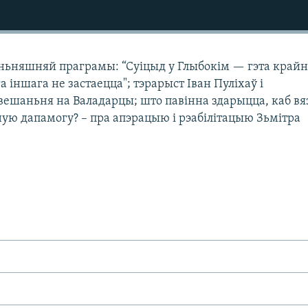
ньняшняй праграмы: “Суіцыд у Глыбокім — гэта крайн
ога іншага не застаецца"; тэрарыст Іван Пуліхаў і
авешаньня на Валадарцы; што павінна здарыцца, каб в
ную дапамогу? – пра апэрацыю і рэабілітацыю Зьмітра