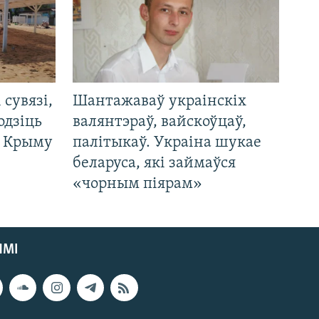
і сувязі,
Шантажаваў украінскіх
одзіць
валянтэраў, вайскоўцаў,
а Крыму
палітыкаў. Украіна шукае
беларуса, які займаўся
«чорным піярам»
ЯМІ