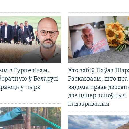
ым з Гурневічам.
Хто забіў Паўла Шар
борачную ў Беларусі
Расказваем, што пра
араюць у цырк
вядома празь дзесяць
дзе цяпер асноўныя
падазраваныя