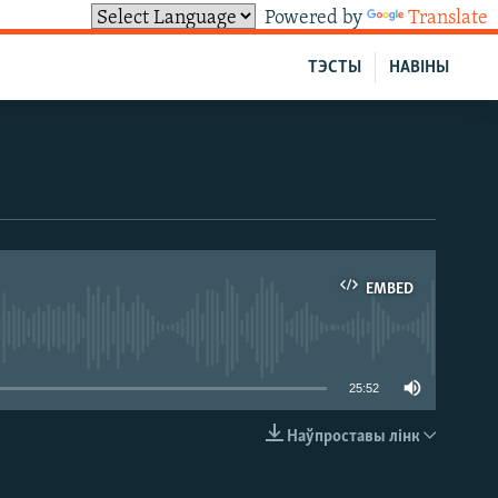
Powered by
Translate
ТЭСТЫ
НАВІНЫ
EMBED
able
25:52
Наўпроставы лінк
EMBED