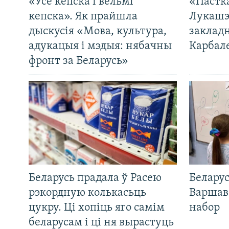
«Усё кепска і вельмі
«Пастка
кепска». Як прайшла
Лукашэ
дыскусія «Мова, культура,
закладн
адукацыя і мэдыя: нябачны
Карбал
фронт за Беларусь»
Беларусь прадала ў Расею
Беларус
рэкордную колькасьць
Варшав
цукру. Ці хопіць яго самім
набор
беларусам і ці ня вырастуць