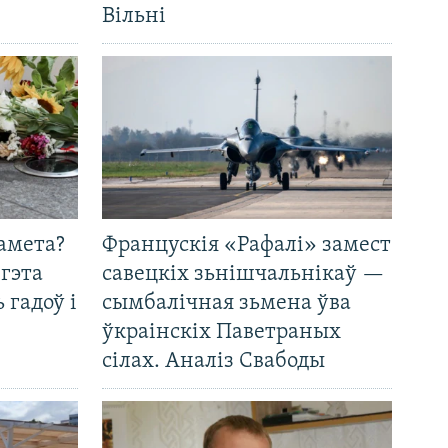
Вільні
амета?
Францускія «Рафалі» замест
 гэта
савецкіх зьнішчальнікаў —
 гадоў і
сымбалічная зьмена ўва
ўкраінскіх Паветраных
сілах. Аналіз Свабоды