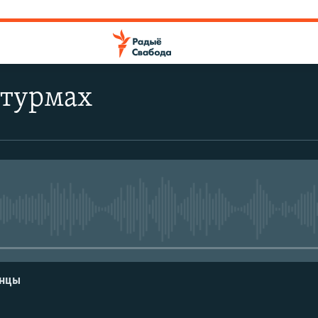
 турмах
No media source currently avail
енцы