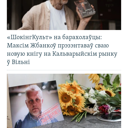
«ШокінгКульт» на барахолаўцы:
Максім Жбанкоў прэзэнтаваў сваю
новую кнігу на Кальварыйскім рынку
ў Вільні