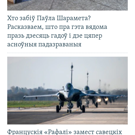
Хто забіў Паўла Шарамета?
Расказваем, што пра гэта вядома
празь дзесяць гадоў і дзе цяпер
асноўныя падазраваныя
Францускія «Рафалі» замест савецкіх