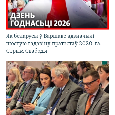
Як беларусы ў Варшаве адзначылі
шостую гадавіну пратэстаў 2020-га.
Стрым Свабоды