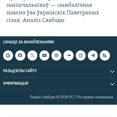
зьнішчальнікаў — сымбалічная
зьмена ўва ўкраінскіх Паветраных
сілах. Аналіз Свабоды
САЧЫЦЕ ЗА АБНАЎЛЕНЬНЯМІ
РАЗЬДЗЕЛЫ САЙТУ
ІНФАРМАЦЫЯ
Радыё Свабода © 2026 РС | Усе правы захаваныя.