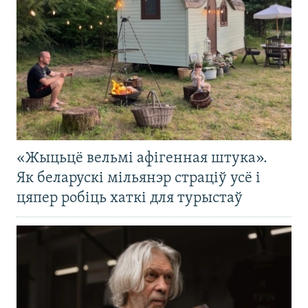
«Жыцьцё вельмі афігенная штука».
Як беларускі мільянэр страціў усё і
цяпер робіць хаткі для турыстаў