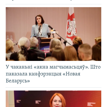
У чаканьні «акна магчымасьцяў». Што
паказала канфэрэнцыя «Новая
Беларусь»