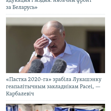
адукацыя і мэдыя: нябачны фронт
за Беларусь»
«Пастка 2020-га» зрабіла Лукашэнку
геапалітычным закладнікам Расеі, —
Карбалевіч