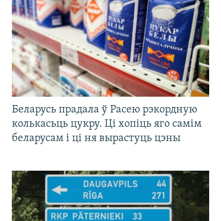
Беларусь прадала ў Расею рэкордную
колькасьць цукру. Ці хопіць яго самім
беларусам і ці ня вырастуць цэны