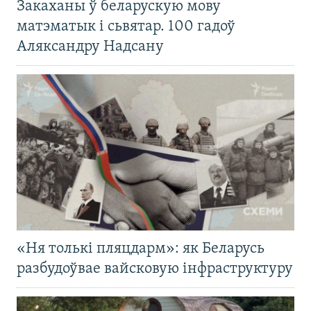
Закаханы ў беларускую мову
матэматык і сьвятар. 100 гадоў
Аляксандру Надсану
«Ня толькі пляцдарм»: як Беларусь
разбудоўвае вайсковую інфраструктуру