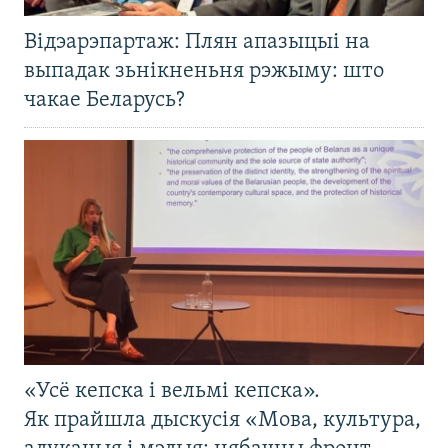
Відэарэпартаж: Плян апазыцыі на
выпадак зьнікненьня рэжыму: што
чакае Беларусь?
«Усё кепска і вельмі кепска».
Як прайшла дыскусія «Мова, культура,