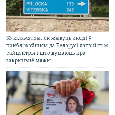
33 кілямэтры. Як жывуць людзі ў
найбліжэйшым да Беларусі латвійскім
райцэнтры і што думаюць пра
закрыцьцё мяжы