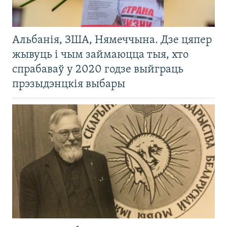
Альбанія, ЗША, Нямеччына. Дзе цяпер
жывуць і чым займаюцца тыя, хто
спрабаваў у 2020 годзе выйграць
прэзыдэнцкія выбары