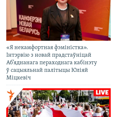
«Я некамфортная фэміністка».
Інтэрвію з новай прадстаўніцай
Аб’яднанага пераходнага кабінэту
ў сацыяльнай палітыцы Юліяй
Міцкевіч