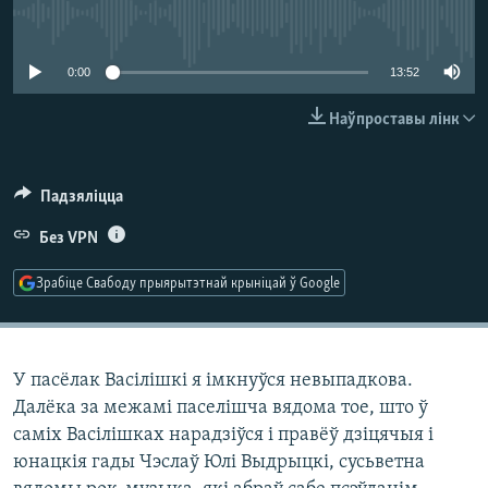
КУЛЬТУРА
МОВА
No media source currently available
КАЛЯНДАР
НА ХВАЛЯХ СВАБОДЫ
0:00
13:52
Наўпроставы лінк
Падзяліцца
Без VPN
Зрабіце Свабоду прыярытэтнай крыніцай ў Google
У пасёлак Васілішкі я імкнуўся невыпадкова.
Далёка за межамі паселішча вядома тое, што ў
саміх Васілішках нарадзіўся і правёў дзіцячыя і
юнацкія гады Чэслаў Юлі Выдрыцкі, сусьветна