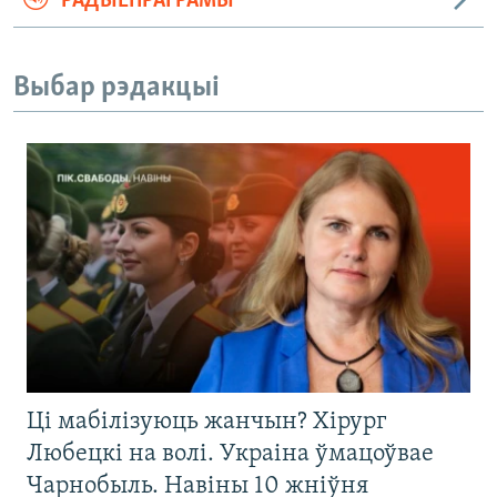
РАДЫЁПРАГРАМЫ
Выбар рэдакцыі
Ці мабілізуюць жанчын? Хірург
Любецкі на волі. Украіна ўмацоўвае
Чарнобыль. Навіны 10 жніўня