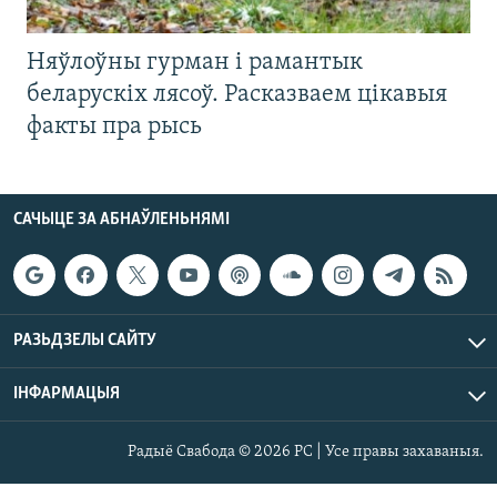
Няўлоўны гурман і рамантык
беларускіх лясоў. Расказваем цікавыя
факты пра рысь
САЧЫЦЕ ЗА АБНАЎЛЕНЬНЯМІ
РАЗЬДЗЕЛЫ САЙТУ
ІНФАРМАЦЫЯ
Радыё Свабода © 2026 РС | Усе правы захаваныя.