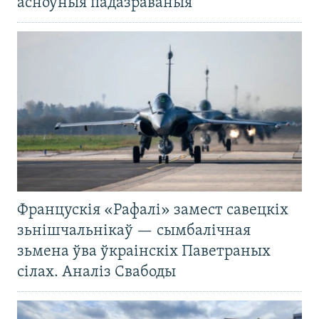
асноўныя падазраваныя
Францускія «Рафалі» замест савецкіх
зьнішчальнікаў — сымбалічная
зьмена ўва ўкраінскіх Паветраных
сілах. Аналіз Свабоды