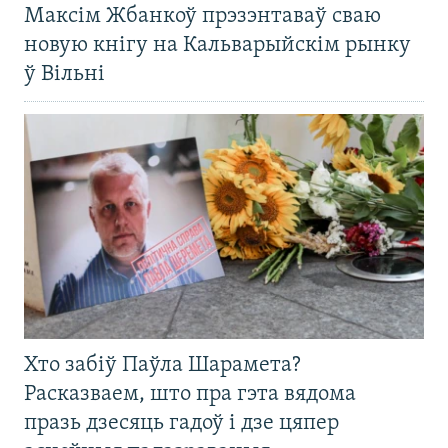
Максім Жбанкоў прэзэнтаваў сваю
новую кнігу на Кальварыйскім рынку
ў Вільні
Хто забіў Паўла Шарамета?
Расказваем, што пра гэта вядома
празь дзесяць гадоў і дзе цяпер