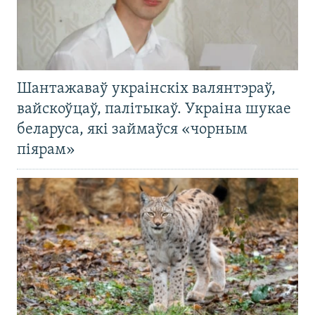
Шантажаваў украінскіх валянтэраў,
вайскоўцаў, палітыкаў. Украіна шукае
беларуса, які займаўся «чорным
піярам»