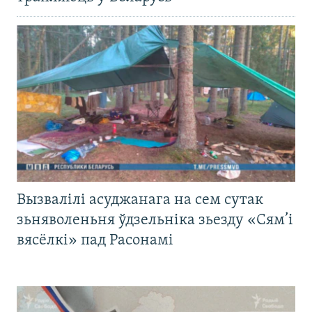
Вызвалілі асуджанага на сем сутак
зьняволеньня ўдзельніка зьезду «Сям’і
вясёлкі» пад Расонамі