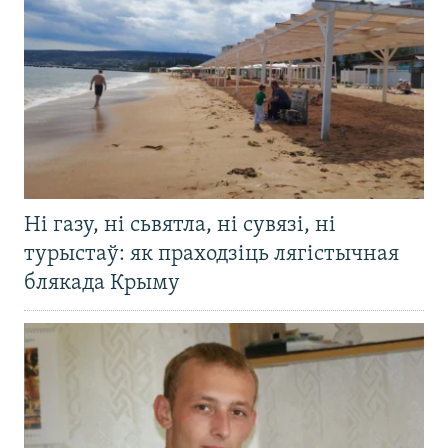
Ні газу, ні сьвятла, ні сувязі, ні
турыстаў: як праходзіць лягістычная
блякада Крыму