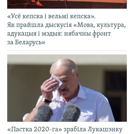
«Усё кепска і вельмі кепска».
Як прайшла дыскусія «Мова, культура,
адукацыя і мэдыя: нябачны фронт
за Беларусь»
«Пастка 2020-га» зрабіла Лукашэнку