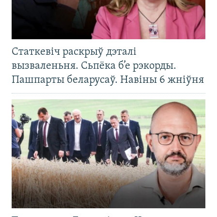
Статкевіч раскрыў дэталі
вызваленьня. Сьпёка б’е рэкорды.
Пашпарты беларусаў. Навіны 6 жніўня