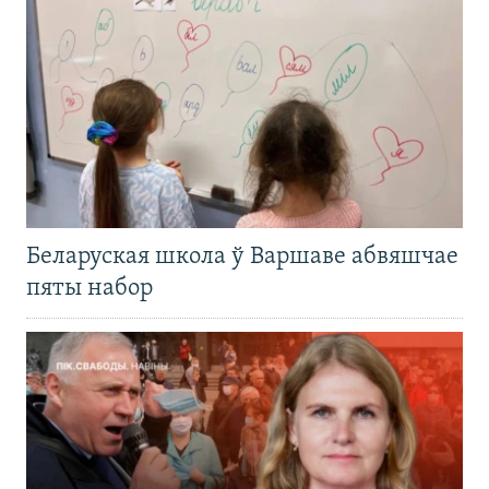
Беларуская школа ў Варшаве абвяшчае
пяты набор