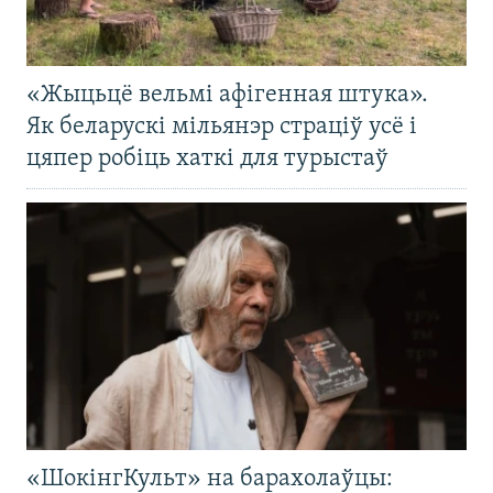
«Жыцьцё вельмі афігенная штука».
Як беларускі мільянэр страціў усё і
цяпер робіць хаткі для турыстаў
«ШокінгКульт» на барахолаўцы: