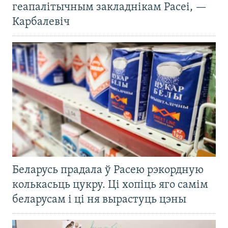
геапалітычным закладнікам Расеі, —
Карбалевіч
Беларусь прадала ў Расею рэкордную
колькасьць цукру. Ці хопіць яго самім
беларусам і ці ня вырастуць цэны