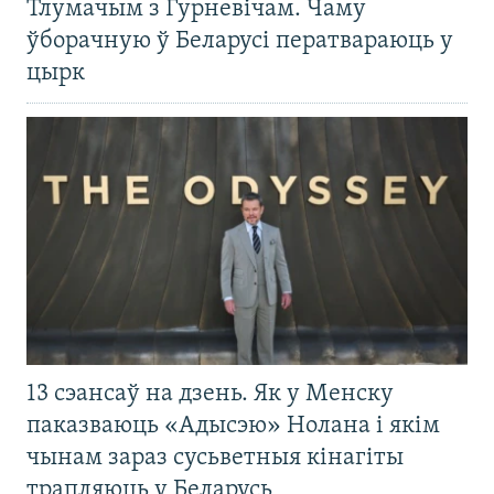
Тлумачым з Гурневічам. Чаму
ўборачную ў Беларусі ператвараюць у
цырк
13 сэансаў на дзень. Як у Менску
паказваюць «Адысэю» Нолана і якім
чынам зараз сусьветныя кінагіты
трапляюць у Беларусь