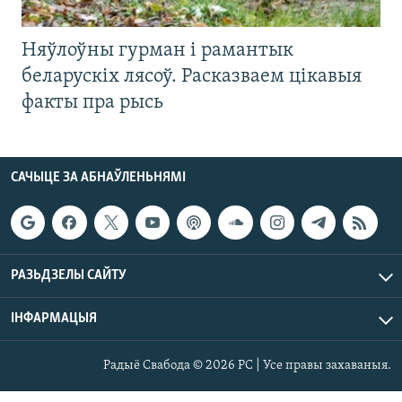
Няўлоўны гурман і рамантык
беларускіх лясоў. Расказваем цікавыя
факты пра рысь
САЧЫЦЕ ЗА АБНАЎЛЕНЬНЯМІ
РАЗЬДЗЕЛЫ САЙТУ
ІНФАРМАЦЫЯ
Радыё Свабода © 2026 РС | Усе правы захаваныя.