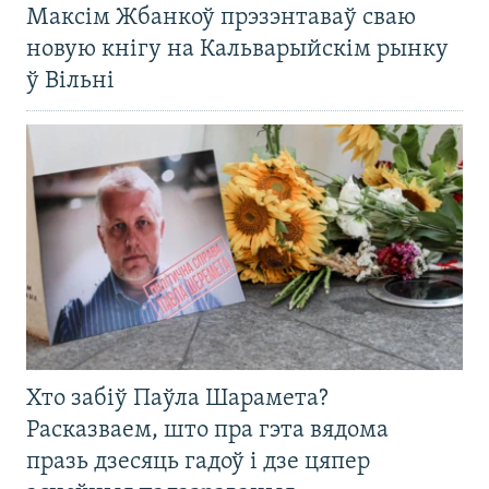
Максім Жбанкоў прэзэнтаваў сваю
новую кнігу на Кальварыйскім рынку
ў Вільні
Хто забіў Паўла Шарамета?
Расказваем, што пра гэта вядома
празь дзесяць гадоў і дзе цяпер