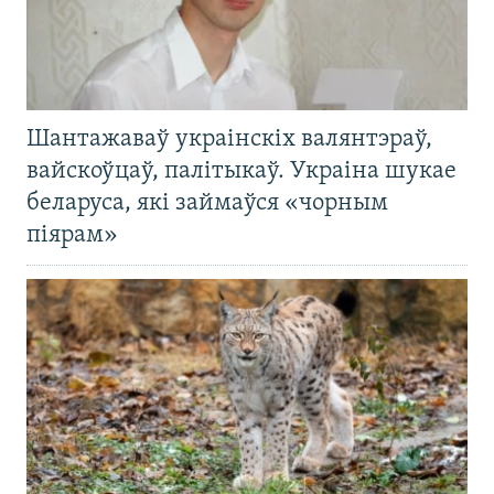
Шантажаваў украінскіх валянтэраў,
вайскоўцаў, палітыкаў. Украіна шукае
беларуса, які займаўся «чорным
піярам»