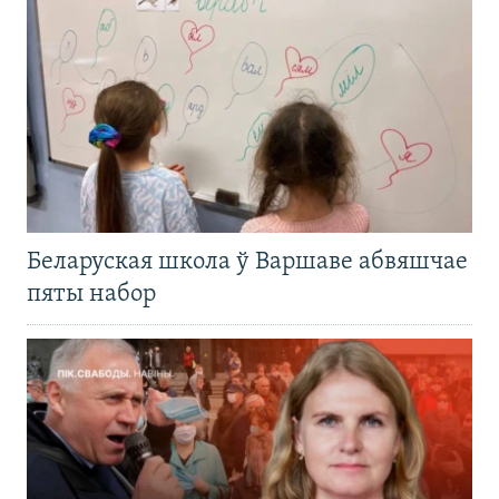
Беларуская школа ў Варшаве абвяшчае
пяты набор