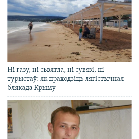
Ні газу, ні сьвятла, ні сувязі, ні
турыстаў: як праходзіць лягістычная
блякада Крыму