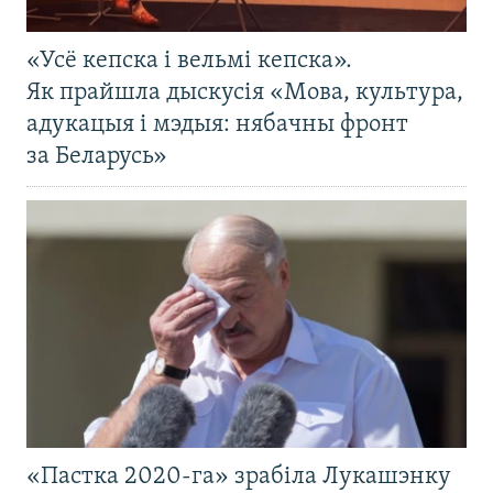
«Усё кепска і вельмі кепска».
Як прайшла дыскусія «Мова, культура,
адукацыя і мэдыя: нябачны фронт
за Беларусь»
«Пастка 2020-га» зрабіла Лукашэнку