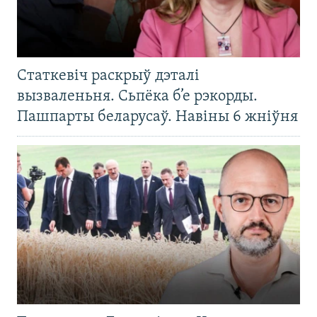
Статкевіч раскрыў дэталі
вызваленьня. Сьпёка б’е рэкорды.
Пашпарты беларусаў. Навіны 6 жніўня