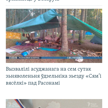
Вызвалілі асуджанага на сем сутак
зьняволеньня ўдзельніка зьезду «Сям’і
вясёлкі» пад Расонамі