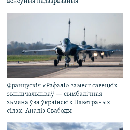
асноўныя падазраваныя
Францускія «Рафалі» замест савецкіх
зьнішчальнікаў — сымбалічная
зьмена ўва ўкраінскіх Паветраных
сілах. Аналіз Свабоды