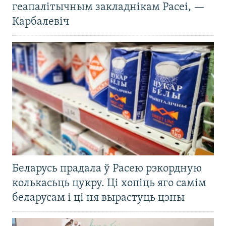
геапалітычным закладнікам Расеі, —
Карбалевіч
Беларусь прадала ў Расею рэкордную
колькасьць цукру. Ці хопіць яго самім
беларусам і ці ня вырастуць цэны