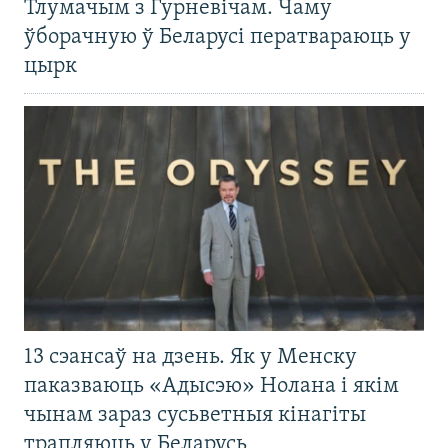
Тлумачым з Гурневічам. Чаму
ўборачную ў Беларусі ператвараюць у
цырк
13 сэансаў на дзень. Як у Менску
паказваюць «Адысэю» Нолана і якім
чынам зараз сусьветныя кінагіты
трапляюць у Беларусь