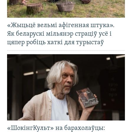
«Жыцьцё вельмі афігенная штука».
Як беларускі мільянэр страціў усё і
цяпер робіць хаткі для турыстаў
«ШокінгКульт» на барахолаўцы: