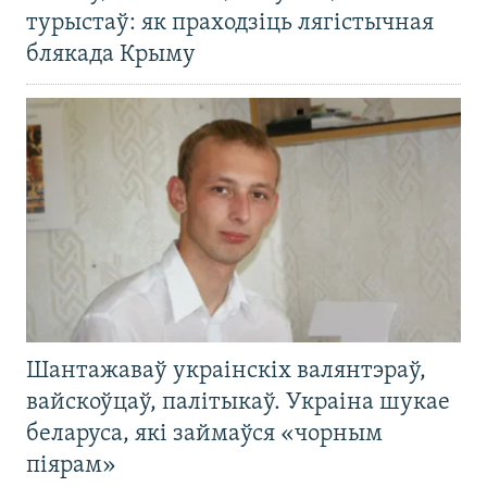
турыстаў: як праходзіць лягістычная
блякада Крыму
Шантажаваў украінскіх валянтэраў,
вайскоўцаў, палітыкаў. Украіна шукае
беларуса, які займаўся «чорным
піярам»