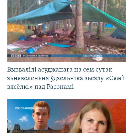
Вызвалілі асуджанага на сем сутак
зьняволеньня ўдзельніка зьезду «Сям’і
вясёлкі» пад Расонамі