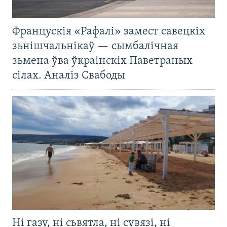
Францускія «Рафалі» замест савецкіх
зьнішчальнікаў — сымбалічная
зьмена ўва ўкраінскіх Паветраных
сілах. Аналіз Свабоды
Ні газу, ні сьвятла, ні сувязі, ні