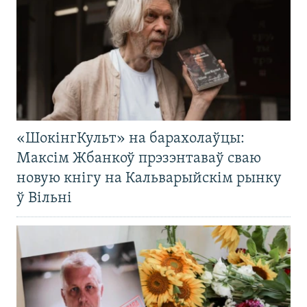
«ШокінгКульт» на барахолаўцы:
Максім Жбанкоў прэзэнтаваў сваю
новую кнігу на Кальварыйскім рынку
ў Вільні