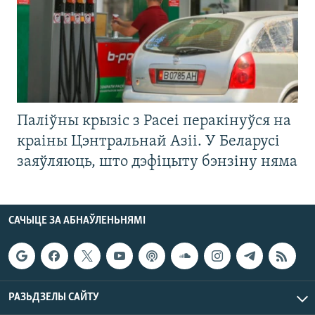
Паліўны крызіс з Расеі перакінуўся на
краіны Цэнтральнай Азіі. У Беларусі
заяўляюць, што дэфіцыту бэнзіну няма
САЧЫЦЕ ЗА АБНАЎЛЕНЬНЯМІ
РАЗЬДЗЕЛЫ САЙТУ