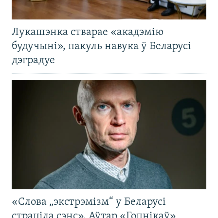
Лукашэнка стварае «акадэмію
будучыні», пакуль навука ў Беларусі
дэградуе
«Слова „экстрэмізм“ у Беларусі
страціла сэнс». Аўтар «Гопнікаў»