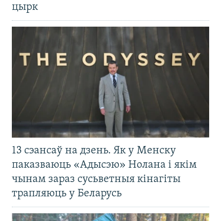
цырк
13 сэансаў на дзень. Як у Менску
паказваюць «Адысэю» Нолана і якім
чынам зараз сусьветныя кінагіты
трапляюць у Беларусь