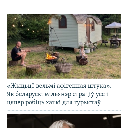
«Жыцьцё вельмі афігенная штука».
Як беларускі мільянэр страціў усё і
цяпер робіць хаткі для турыстаў