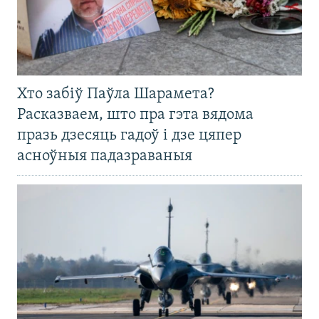
Хто забіў Паўла Шарамета?
Расказваем, што пра гэта вядома
празь дзесяць гадоў і дзе цяпер
асноўныя падазраваныя