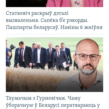
Статкевіч раскрыў дэталі
вызваленьня. Сьпёка б’е рэкорды.
Пашпарты беларусаў. Навіны 6 жніўня
Тлумачым з Гурневічам. Чаму
ўборачную ў Беларусі ператвараюць у