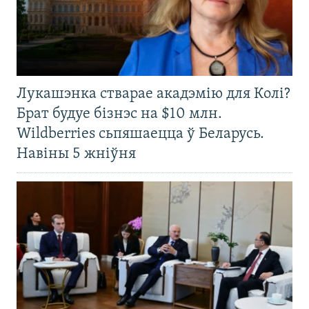
Лукашэнка стварае акадэмію для Колі?
Брат будуе бізнэс на $10 млн.
Wildberries сьпяшаецца ў Беларусь.
Навіны 5 жніўня