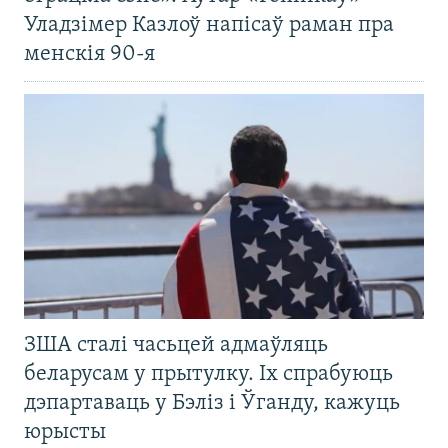
Уладзімер Казлоў напісаў раман пра
менскія 90-я
ЗША сталі часьцей адмаўляць
беларусам у прытулку. Іх спрабуюць
дэпартаваць у Бэліз і Ўганду, кажуць
юрысты