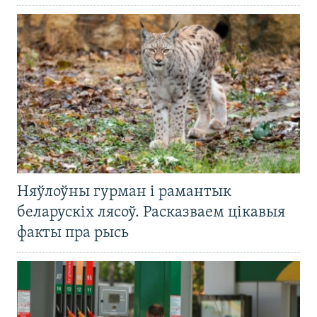
Няўлоўны гурман і рамантык
беларускіх лясоў. Расказваем цікавыя
факты пра рысь