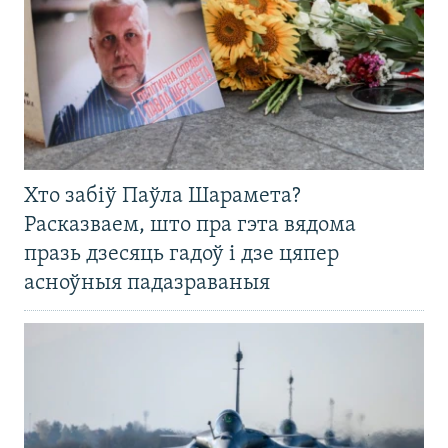
Хто забіў Паўла Шарамета?
Расказваем, што пра гэта вядома
празь дзесяць гадоў і дзе цяпер
асноўныя падазраваныя