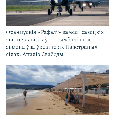
Францускія «Рафалі» замест савецкіх
зьнішчальнікаў — сымбалічная
зьмена ўва ўкраінскіх Паветраных
сілах. Аналіз Свабоды