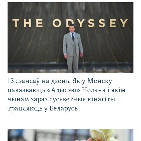
13 сэансаў на дзень. Як у Менску
паказваюць «Адысэю» Нолана і якім
чынам зараз сусьветныя кінагіты
трапляюць у Беларусь