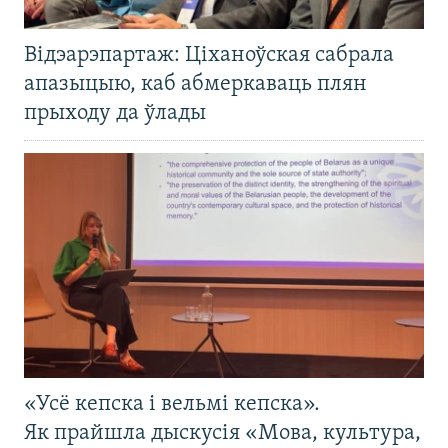
Відэарэпартаж: Ціханоўская сабрала
апазыцыю, каб абмеркаваць плян
прыходу да ўлады
«Усё кепска і вельмі кепска».
Як прайшла дыскусія «Мова, культура,