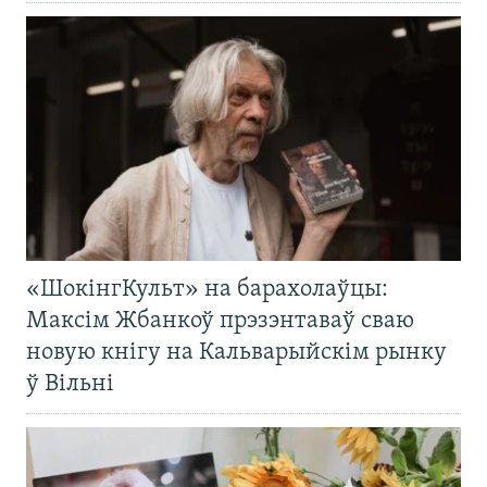
«ШокінгКульт» на барахолаўцы:
Максім Жбанкоў прэзэнтаваў сваю
новую кнігу на Кальварыйскім рынку
ў Вільні