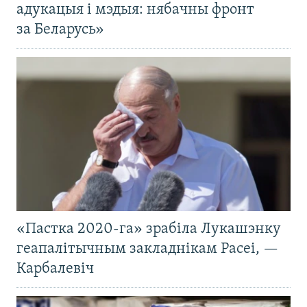
адукацыя і мэдыя: нябачны фронт
за Беларусь»
«Пастка 2020-га» зрабіла Лукашэнку
геапалітычным закладнікам Расеі, —
Карбалевіч