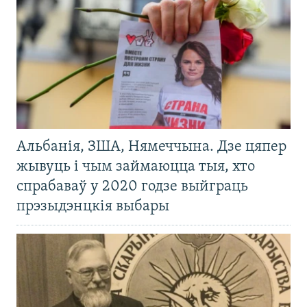
Альбанія, ЗША, Нямеччына. Дзе цяпер
жывуць і чым займаюцца тыя, хто
спрабаваў у 2020 годзе выйграць
прэзыдэнцкія выбары