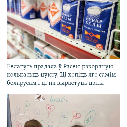
Беларусь прадала ў Расею рэкордную
колькасьць цукру. Ці хопіць яго самім
беларусам і ці ня вырастуць цэны