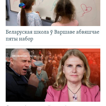
Беларуская школа ў Варшаве абвяшчае
пяты набор