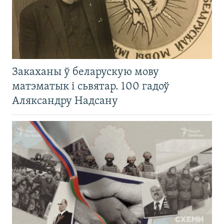
Закаханы ў беларускую мову
матэматык і сьвятар. 100 гадоў
Аляксандру Надсану