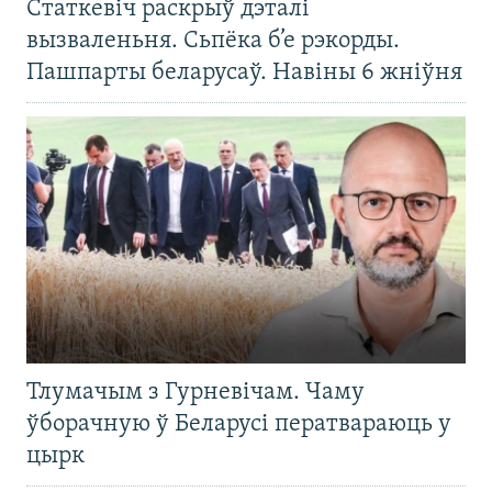
Статкевіч раскрыў дэталі
вызваленьня. Сьпёка б’е рэкорды.
Пашпарты беларусаў. Навіны 6 жніўня
Тлумачым з Гурневічам. Чаму
ўборачную ў Беларусі ператвараюць у
цырк