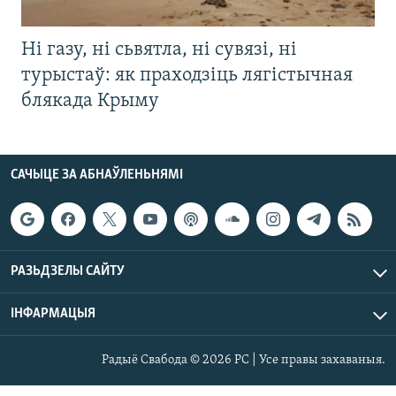
Ні газу, ні сьвятла, ні сувязі, ні
турыстаў: як праходзіць лягістычная
блякада Крыму
САЧЫЦЕ ЗА АБНАЎЛЕНЬНЯМІ
РАЗЬДЗЕЛЫ САЙТУ
ІНФАРМАЦЫЯ
Радыё Свабода © 2026 РС | Усе правы захаваныя.