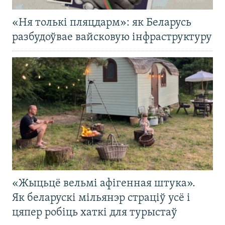
«Ня толькі пляцдарм»: як Беларусь
разбудоўвае вайсковую інфраструктуру
«Жыцьцё вельмі афігенная штука».
Як беларускі мільянэр страціў усё і
цяпер робіць хаткі для турыстаў