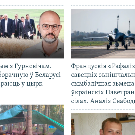
ым з Гурневічам.
Францускія «Рафалі»
борачную ў Беларусі
савецкіх зьнішчаль
араюць у цырк
сымбалічная зьмена
ўкраінскіх Паветра
сілах. Аналіз Свабо