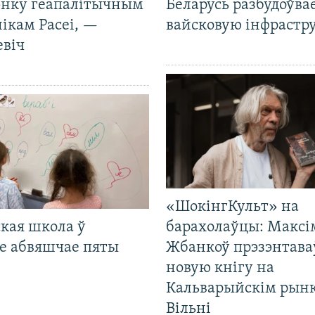
нку геапалітычным
Беларусь разбудоўва
ікам Расеі, —
вайсковую інфрастр
евіч
«ШокінгКульт» на
кая школа ў
барахолаўцы: Максі
е абвяшчае пяты
Жбанкоў прэзэнтава
новую кнігу на
Кальварыйскім рынк
Вільні