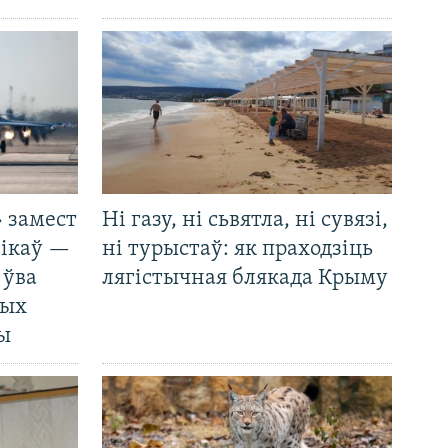
 замест
Ні газу, ні сьвятла, ні сувязі,
нікаў —
ні турыстаў: як праходзіць
 ўва
лягістычная блякада Крыму
ных
ды