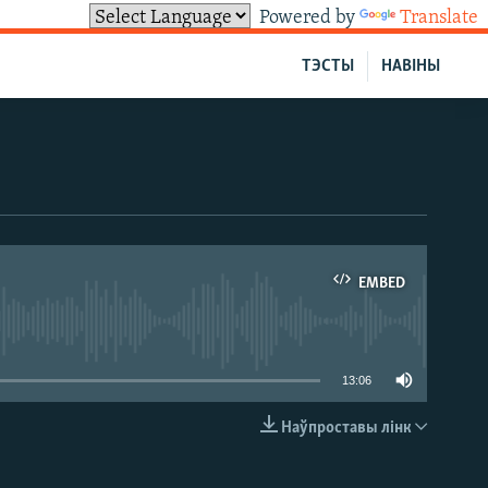
Powered by
Translate
ТЭСТЫ
НАВІНЫ
EMBED
able
13:06
Наўпроставы лінк
EMBED