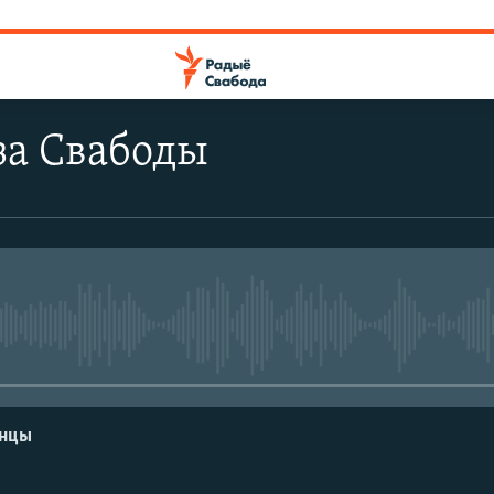
за Свабоды
No media source currently avail
енцы