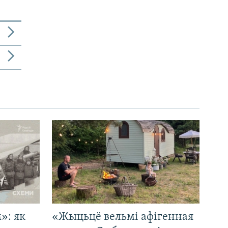
»: як
«Жыцьцё вельмі афігенная