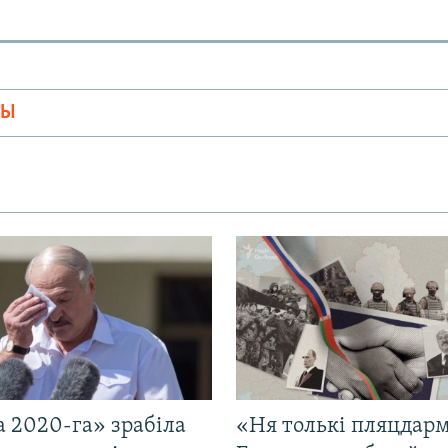
МЫ
 2020-га» зрабіла
«Ня толькі пляцдарм