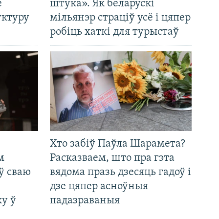
е
штука». Як беларускі
уктуру
мільянэр страціў усё і цяпер
робіць хаткі для турыстаў
Хто забіў Паўла Шарамета?
м
Расказваем, што пра гэта
ў сваю
вядома празь дзесяць гадоў і
дзе цяпер асноўныя
у ў
падазраваныя