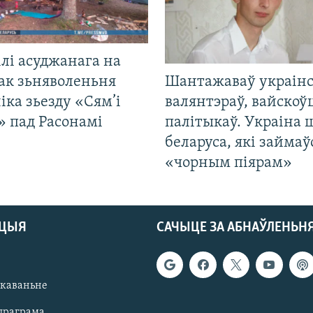
лі асуджанага на
ак зьняволеньня
Шантажаваў украінс
іка зьезду «Сям’і
валянтэраў, вайскоў
» пад Расонамі
палітыкаў. Украіна 
беларуса, які займаў
«чорным піярам»
АЦЫЯ
САЧЫЦЕ ЗА АБНАЎЛЕНЬН
якаваньне
праграма