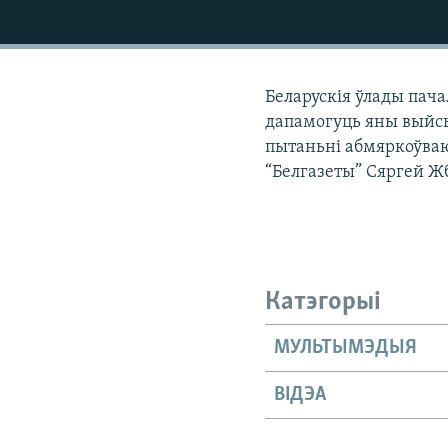
КАЛЯНДАР
НА ХВАЛЯХ СВАБОДЫ
Беларускія ўлады пача
дапамогуць яны выйсь
пытаньні абмяркоўваю
“Белгазеты” Сяргей Ж
Катэгорыі
МУЛЬТЫМЭДЫЯ
ВІДЭА