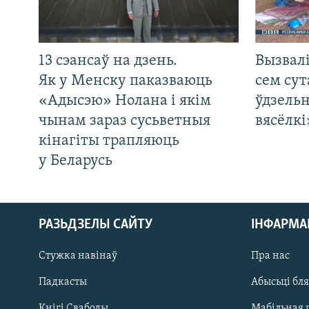
13 сэансаў на дзень.
Вызвалі
Як у Менску паказваюць
сем сут
«Адысэю» Нолана і якім
ўдзельн
чынам зараз сусьветныя
вясёлкі
кінагіты трапляюць
у Беларусь
РАЗЬДЗЕЛЫ САЙТУ
ІНФАРМ
Стужка навінаў
Пра нас
Падкасты
Абысьці бл
Кнігі Свабоды
Мабільная 