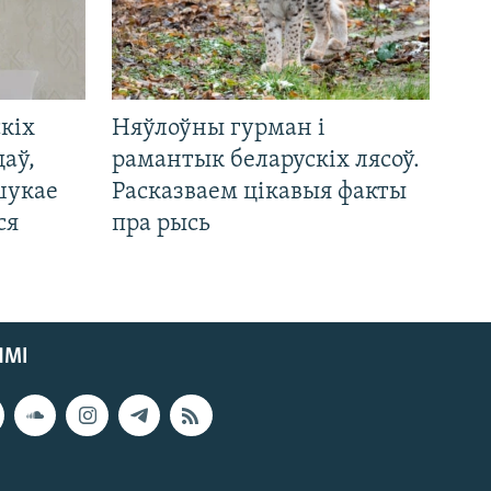
кіх
Няўлоўны гурман і
цаў,
рамантык беларускіх лясоў.
шукае
Расказваем цікавыя факты
ся
пра рысь
ЯМІ