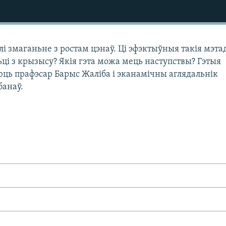
лі змаганьне з ростам цэнаў. Ці эфэктыўныя такія мэта
ці з крызысу? Якія гэта можа мець наступствы? Гэтыя
ць прафэсар Барыс Жаліба і эканамічны аглядальнік
банаў.