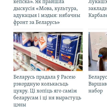
кепска». Як прайшла
Лукашэ
дыскусія «Мова, культура,
закладн
адукацыя і мэдыя: нябачны
Карбал
фронт за Беларусь»
Беларусь прадала ў Расею
Беларус
рэкордную колькасьць
Варшав
цукру. Ці хопіць яго самім
набор
беларусам і ці ня вырастуць
цэны