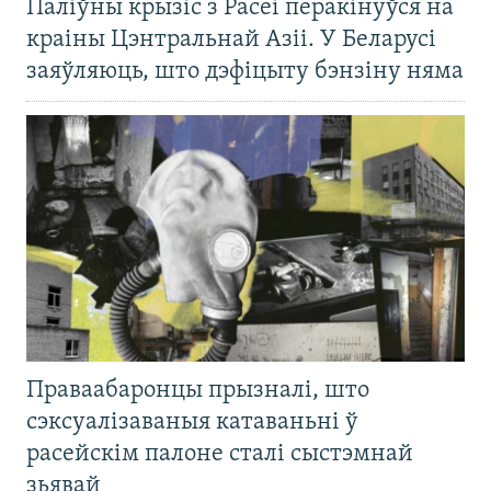
Паліўны крызіс з Расеі перакінуўся на
краіны Цэнтральнай Азіі. У Беларусі
заяўляюць, што дэфіцыту бэнзіну няма
Праваабаронцы прызналі, што
сэксуалізаваныя катаваньні ў
расейскім палоне сталі сыстэмнай
зьявай