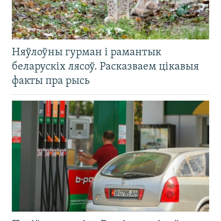
Няўлоўны гурман і рамантык
беларускіх лясоў. Расказваем цікавыя
факты пра рысь