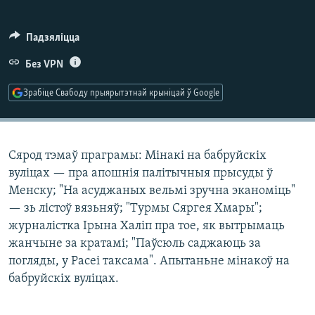
КУЛЬТУРА
МОВА
КАЛЯНДАР
НА ХВАЛЯХ СВАБОДЫ
Падзяліцца
Без VPN
Зрабіце Свабоду прыярытэтнай крыніцай ў Google
Сярод тэмаў праграмы: Мінакі на бабруйскіх
вуліцах — пра апошнія палітычныя прысуды ў
Менску; "На асуджаных вельмі зручна эканоміць"
— зь лістоў вязьняў; "Турмы Сяргея Хмары";
журналістка Ірына Халіп пра тое, як вытрымаць
жанчыне за кратамі; "Паўсюль саджаюць за
погляды, у Расеі таксама". Апытаньне мінакоў на
бабруйскіх вуліцах.