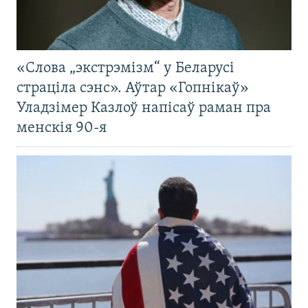
«Слова „экстрэмізм“ у Беларусі
страціла сэнс». Аўтар «Гопнікаў»
Уладзімер Казлоў напісаў раман пра
менскія 90-я