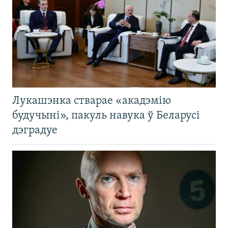
Лукашэнка стварае «акадэмію
будучыні», пакуль навука ў Беларусі
дэградуе