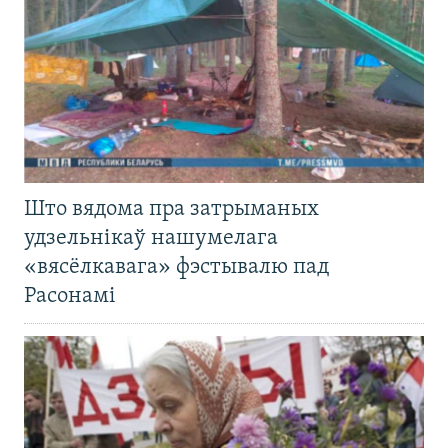
Што вядома пра затрыманых
удзельнікаў нашумелага
«вясёлкавага» фэстывалю пад
Расонамі