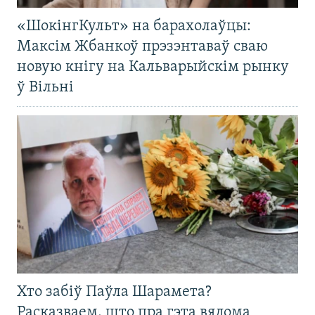
«ШокінгКульт» на барахолаўцы:
Максім Жбанкоў прэзэнтаваў сваю
новую кнігу на Кальварыйскім рынку
ў Вільні
Хто забіў Паўла Шарамета?
Расказваем, што пра гэта вядома