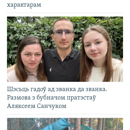
характарам
Шэсьць гадоў ад званка да званка.
Размова з бубначом пратэстаў
Аляксеем Санчуком