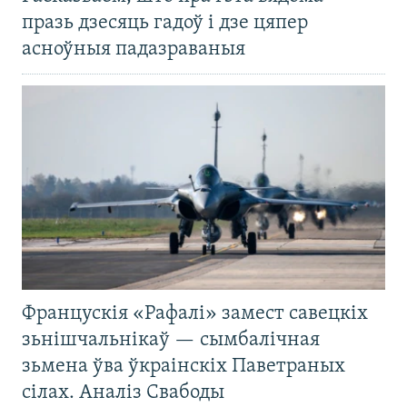
празь дзесяць гадоў і дзе цяпер
асноўныя падазраваныя
Францускія «Рафалі» замест савецкіх
зьнішчальнікаў — сымбалічная
зьмена ўва ўкраінскіх Паветраных
сілах. Аналіз Свабоды