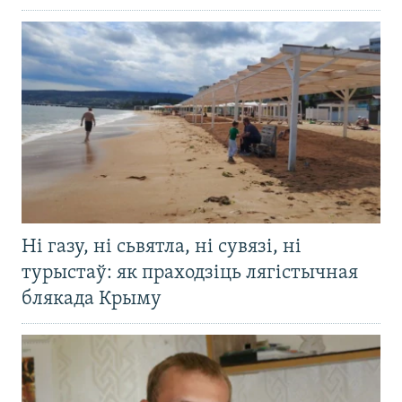
Ні газу, ні сьвятла, ні сувязі, ні
турыстаў: як праходзіць лягістычная
блякада Крыму