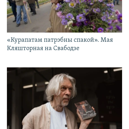
«Курапатам патрэбны спакой». Мая
Кляшторная на Свабодзе