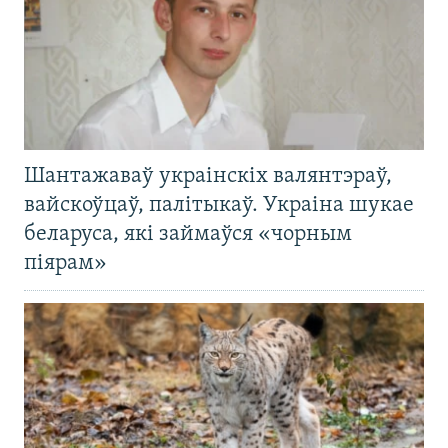
Шантажаваў украінскіх валянтэраў,
вайскоўцаў, палітыкаў. Украіна шукае
беларуса, які займаўся «чорным
піярам»