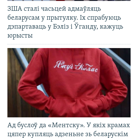
ЗША сталі часьцей адмаўляць
беларусам у прытулку. Іх спрабуюць
дэпартаваць у Бэліз і Ўганду, кажуць
юрысты
Ад буслоў да «Ментску». У якіх крамах
цяпер купляць адзеньне зь беларускім