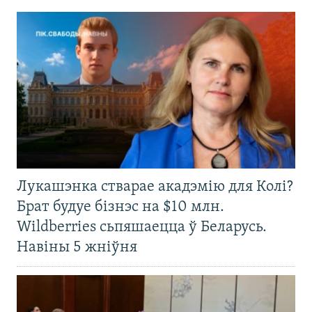
Лукашэнка стварае акадэмію для Колі?
Брат будуе бізнэс на $10 млн.
Wildberries сьпяшаецца ў Беларусь.
Навіны 5 жніўня