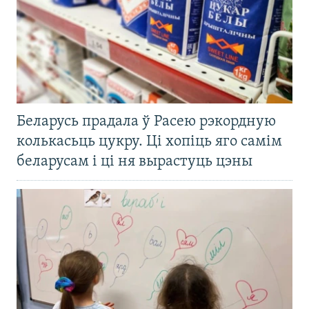
Беларусь прадала ў Расею рэкордную
колькасьць цукру. Ці хопіць яго самім
беларусам і ці ня вырастуць цэны