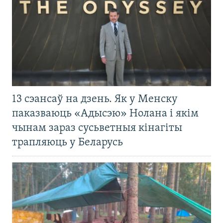
13 сэансаў на дзень. Як у Менску
паказваюць «Адысэю» Нолана і якім
чынам зараз сусьветныя кінагіты
трапляюць у Беларусь