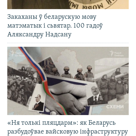
Закаханы ў беларускую мову
матэматык і сьвятар. 100 гадоў
Аляксандру Надсану
«Ня толькі пляцдарм»: як Беларусь
разбудоўвае вайсковую інфраструктуру