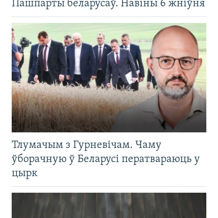
Пашпарты беларусаў. Навіны 6 жніўня
Тлумачым з Гурневічам. Чаму
ўборачную ў Беларусі ператвараюць у
цырк