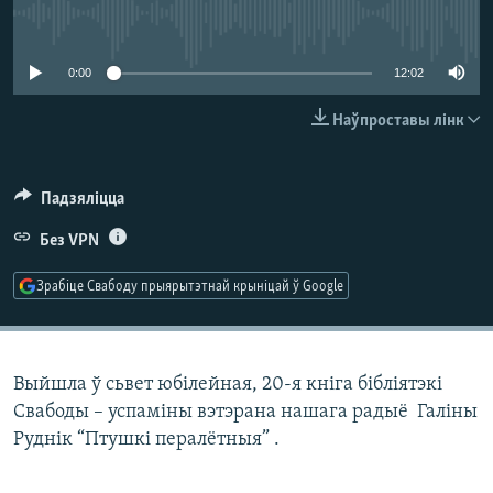
КУЛЬТУРА
МОВА
No media source currently available
КАЛЯНДАР
НА ХВАЛЯХ СВАБОДЫ
0:00
12:02
Наўпроставы лінк
Падзяліцца
Без VPN
Зрабіце Свабоду прыярытэтнай крыніцай ў Google
Выйшла ў сьвет юбілейная, 20-я кніга бібліятэкі
Свабоды – успаміны вэтэрана нашага радыё Галіны
Руднік “Птушкі пералётныя” .