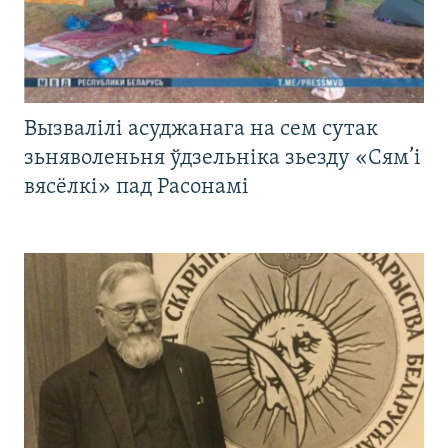
Вызвалілі асуджанага на сем сутак
зьняволеньня ўдзельніка зьезду «Сям’і
вясёлкі» пад Расонамі