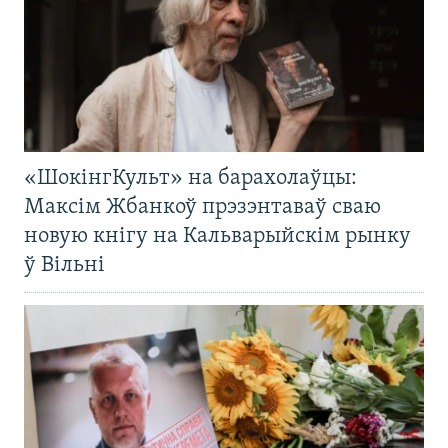
«ШокінгКульт» на барахолаўцы:
Максім Жбанкоў прэзэнтаваў сваю
новую кнігу на Кальварыйскім рынку
ў Вільні