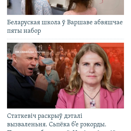
Беларуская школа ў Варшаве абвяшчае
пяты набор
Статкевіч раскрыў дэталі
вызваленьня. Сьпёка б’е рэкорды.