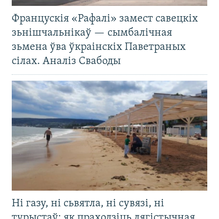
Францускія «Рафалі» замест савецкіх
зьнішчальнікаў — сымбалічная
зьмена ўва ўкраінскіх Паветраных
сілах. Аналіз Свабоды
Ні газу, ні сьвятла, ні сувязі, ні
турыстаў: як праходзіць лягістычная