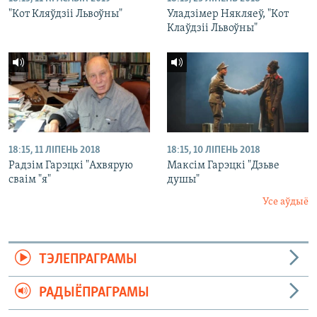
"Кот Кляўдзіі Львоўны"
Уладзімер Някляеў, "Кот
Клаўдзіі Львоўны"
18:15, 11 ЛІПЕНЬ 2018
18:15, 10 ЛІПЕНЬ 2018
Радзім Гарэцкі "Ахвярую
Максім Гарэцкі "Дзьве
сваім "я"
душы"
Усе аўдыё
ТЭЛЕПРАГРАМЫ
РАДЫЁПРАГРАМЫ