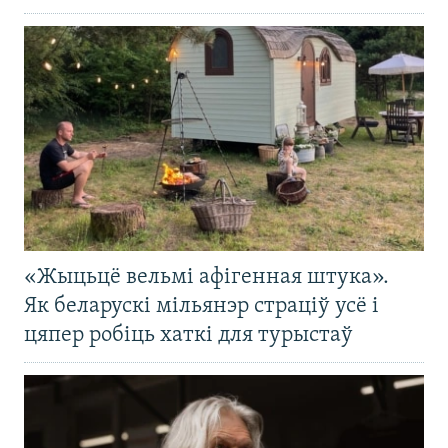
«Жыцьцё вельмі афігенная штука».
Як беларускі мільянэр страціў усё і
цяпер робіць хаткі для турыстаў