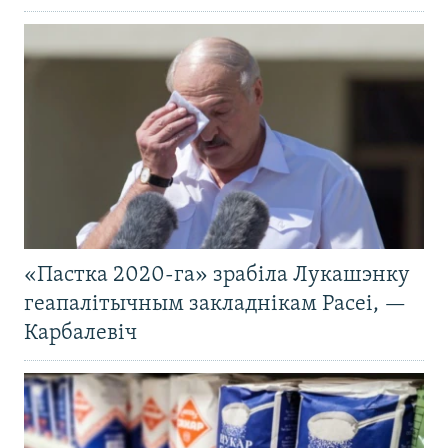
«Пастка 2020-га» зрабіла Лукашэнку
геапалітычным закладнікам Расеі, —
Карбалевіч