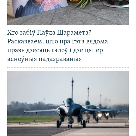
Хто забіў Паўла Шарамета?
Расказваем, што пра гэта вядома
празь дзесяць гадоў і дзе цяпер
асноўныя падазраваныя