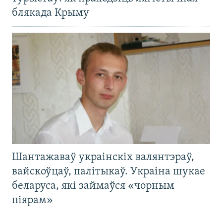
блякада Крыму
Шантажаваў украінскіх валянтэраў,
вайскоўцаў, палітыкаў. Украіна шукае
беларуса, які займаўся «чорным
піярам»