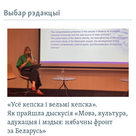
Выбар рэдакцыі
«Усё кепска і вельмі кепска».
Як прайшла дыскусія «Мова, культура,
адукацыя і мэдыя: нябачны фронт
за Беларусь»