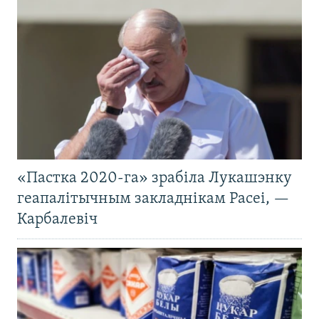
«Пастка 2020-га» зрабіла Лукашэнку
геапалітычным закладнікам Расеі, —
Карбалевіч