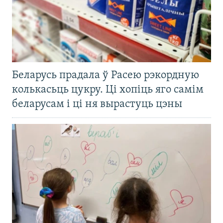
Беларусь прадала ў Расею рэкордную
колькасьць цукру. Ці хопіць яго самім
беларусам і ці ня вырастуць цэны