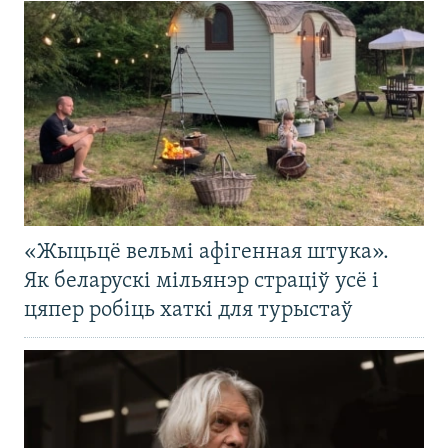
«Жыцьцё вельмі афігенная штука».
Як беларускі мільянэр страціў усё і
цяпер робіць хаткі для турыстаў