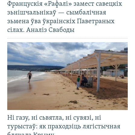
Францускія «Рафалі» замест савецкіх
зьнішчальнікаў — сымбалічная
зьмена ўва ўкраінскіх Паветраных
сілах. Аналіз Свабоды
Ні газу, ні сьвятла, ні сувязі, ні
турыстаў: як праходзіць лягістычная