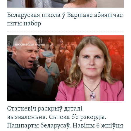
Беларуская школа ў Варшаве абвяшчае
пяты набор
Статкевіч раскрыў дэталі
вызваленьня. Сьпёка б’е рэкорды.
Пашпарты беларусаў. Навіны 6 жніўня