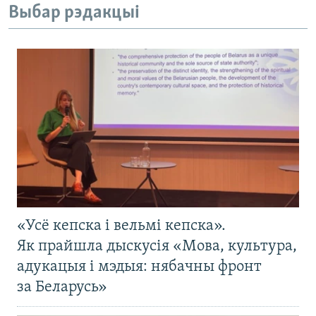
Выбар рэдакцыі
«Усё кепска і вельмі кепска».
Як прайшла дыскусія «Мова, культура,
адукацыя і мэдыя: нябачны фронт
за Беларусь»