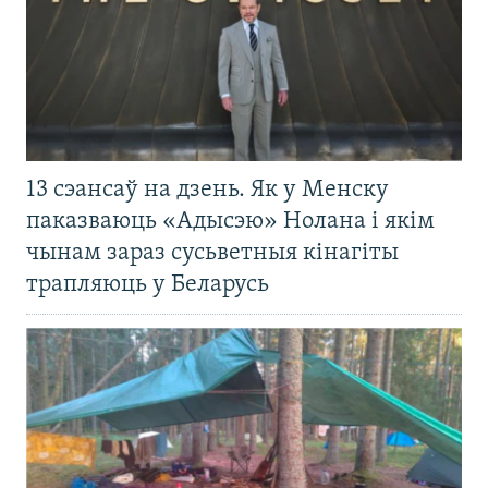
13 сэансаў на дзень. Як у Менску
паказваюць «Адысэю» Нолана і якім
чынам зараз сусьветныя кінагіты
трапляюць у Беларусь