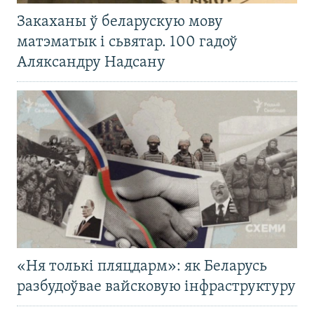
Закаханы ў беларускую мову
матэматык і сьвятар. 100 гадоў
Аляксандру Надсану
«Ня толькі пляцдарм»: як Беларусь
разбудоўвае вайсковую інфраструктуру