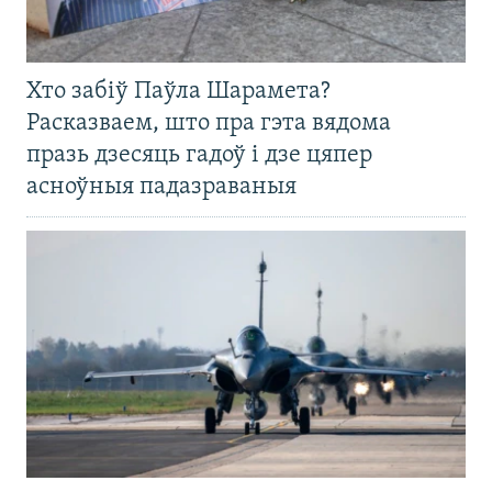
Хто забіў Паўла Шарамета?
Расказваем, што пра гэта вядома
празь дзесяць гадоў і дзе цяпер
асноўныя падазраваныя