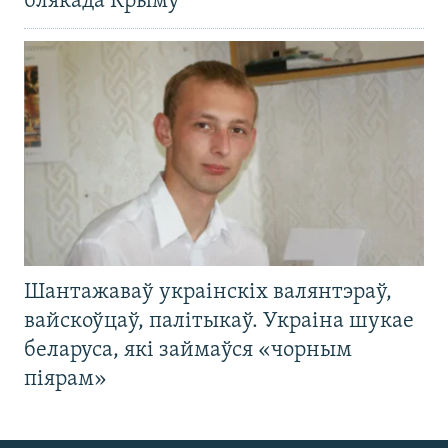
блякада Крыму
Шантажаваў украінскіх валянтэраў,
вайскоўцаў, палітыкаў. Украіна шукае
беларуса, які займаўся «чорным
піярам»