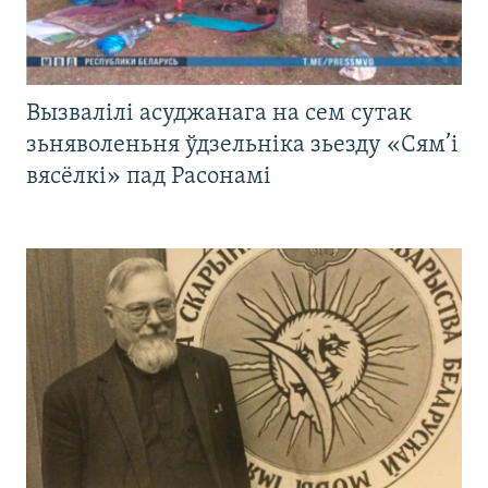
Вызвалілі асуджанага на сем сутак
зьняволеньня ўдзельніка зьезду «Сям’і
вясёлкі» пад Расонамі