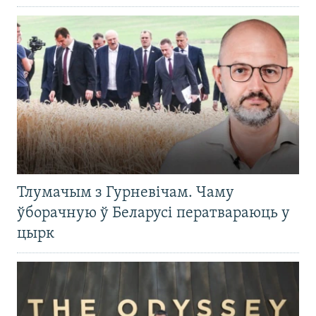
Тлумачым з Гурневічам. Чаму
ўборачную ў Беларусі ператвараюць у
цырк