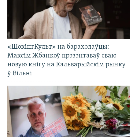
«ШокінгКульт» на барахолаўцы:
Максім Жбанкоў прэзэнтаваў сваю
новую кнігу на Кальварыйскім рынку
ў Вільні