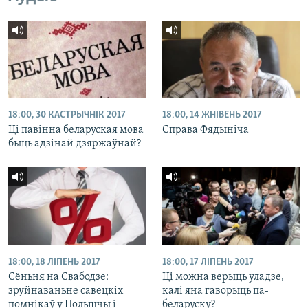
18:00, 30 КАСТРЫЧНІК 2017
18:00, 14 ЖНІВЕНЬ 2017
Ці павінна беларуская мова
Справа Фядыніча
быць адзінай дзяржаўнай?
18:00, 18 ЛІПЕНЬ 2017
18:00, 17 ЛІПЕНЬ 2017
Сёньня на Свабодзе:
Ці можна верыць уладзе,
зруйнаваньне савецкіх
калі яна гаворыць па-
помнікаў у Польшчы і
беларуску?