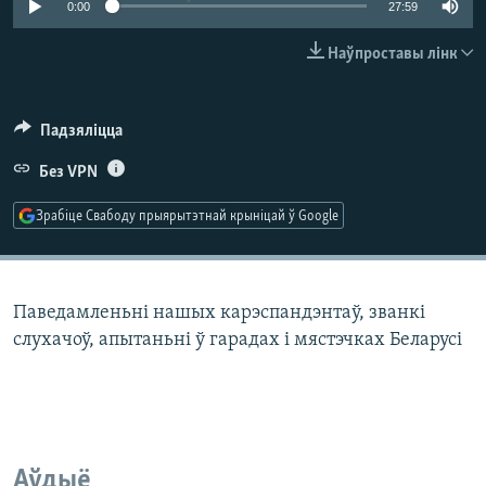
0:00
27:59
КУЛЬТУРА
МОВА
КАЛЯНДАР
НА ХВАЛЯХ СВАБОДЫ
Наўпроставы лінк
Падзяліцца
Без VPN
Зрабіце Свабоду прыярытэтнай крыніцай ў Google
Паведамленьні нашых карэспандэнтаў, званкі
слухачоў, апытаньні ў гарадах і мястэчках Беларусі
Аўдыё