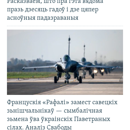
Расказваем, што пра гэта вядома
празь дзесяць гадоў і дзе цяпер
асноўныя падазраваныя
Францускія «Рафалі» замест савецкіх
зьнішчальнікаў — сымбалічная
зьмена ўва ўкраінскіх Паветраных
сілах. Аналіз Свабоды