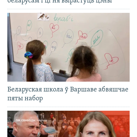
беларусам і ці ня вырастуць цэны
Беларуская школа ў Варшаве абвяшчае
пяты набор