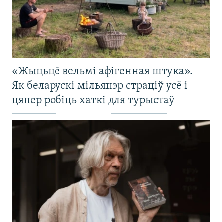
«Жыцьцё вельмі афігенная штука».
Як беларускі мільянэр страціў усё і
цяпер робіць хаткі для турыстаў