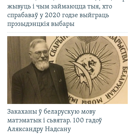
жывуць і чым займаюцца тыя, хто
спрабаваў у 2020 годзе выйграць
прэзыдэнцкія выбары
Закаханы ў беларускую мову
матэматык і сьвятар. 100 гадоў
Аляксандру Надсану