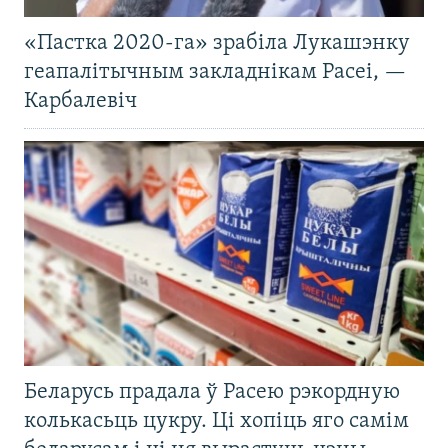
«Пастка 2020-га» зрабіла Лукашэнку
геапалітычным закладнікам Расеі, —
Карбалевіч
Беларусь прадала ў Расею рэкордную
колькасьць цукру. Ці хопіць яго самім