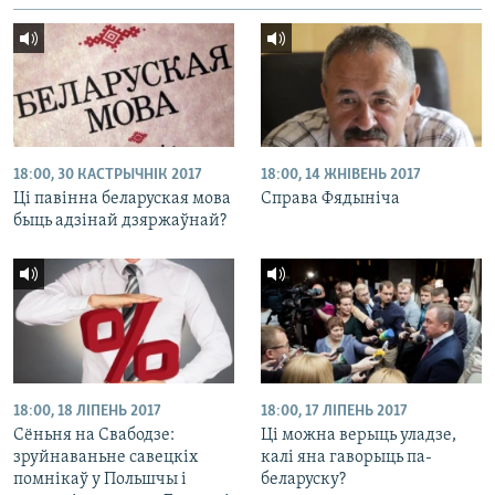
18:00, 30 КАСТРЫЧНІК 2017
18:00, 14 ЖНІВЕНЬ 2017
Ці павінна беларуская мова
Справа Фядыніча
быць адзінай дзяржаўнай?
18:00, 18 ЛІПЕНЬ 2017
18:00, 17 ЛІПЕНЬ 2017
Сёньня на Свабодзе:
Ці можна верыць уладзе,
зруйнаваньне савецкіх
калі яна гаворыць па-
помнікаў у Польшчы і
беларуску?