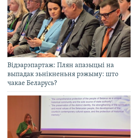
Відэарэпартаж: Плян апазыцыі на
выпадак зьнікненьня рэжыму: што
чакае Беларусь?