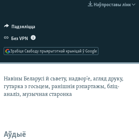
КУЛЬТУРА
МОВА
Наўпроставы лінк
КАЛЯНДАР
НА ХВАЛЯХ СВАБОДЫ
Падзяліцца
Без VPN
Зрабіце Свабоду прыярытэтнай крыніцай ў Google
Навіны Беларусі й сьвету, надвор'е, агляд друку,
гутарка з госьцем, ранішнія рэпартажы, бліц-
аналіз, музычная старонка
Аўдыё