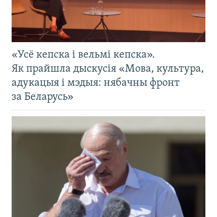
«Усё кепска і вельмі кепска».
Як прайшла дыскусія «Мова, культура,
адукацыя і мэдыя: нябачны фронт
за Беларусь»