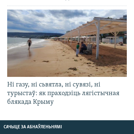
Ні газу, ні сьвятла, ні сувязі, ні
турыстаў: як праходзіць лягістычная
блякада Крыму
САЧЫЦЕ ЗА АБНАЎЛЕНЬНЯМІ