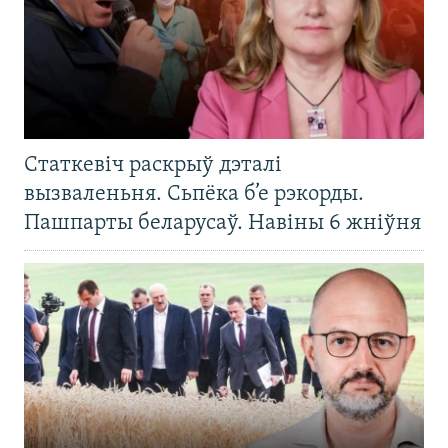
Статкевіч раскрыў дэталі
вызваленьня. Сьпёка б’е рэкорды.
Пашпарты беларусаў. Навіны 6 жніўня