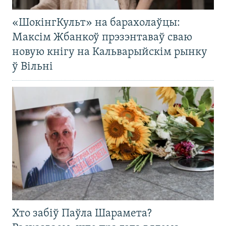
«ШокінгКульт» на барахолаўцы:
Максім Жбанкоў прэзэнтаваў сваю
новую кнігу на Кальварыйскім рынку
ў Вільні
Хто забіў Паўла Шарамета?