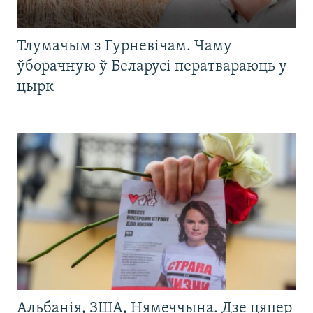
Тлумачым з Гурневічам. Чаму
ўборачную ў Беларусі ператвараюць у
цырк
Альбанія, ЗША, Нямеччына. Дзе цяпер