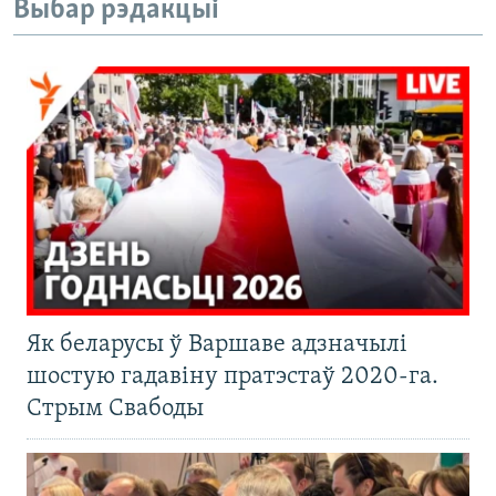
Выбар рэдакцыі
Як беларусы ў Варшаве адзначылі
шостую гадавіну пратэстаў 2020-га.
Стрым Свабоды