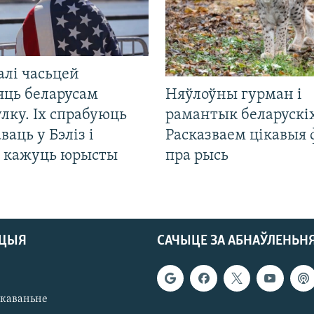
алі часьцей
яць беларусам
Няўлоўны гурман і
лку. Іх спрабуюць
рамантык беларускіх
ваць у Бэліз і
Расказваем цікавыя
, кажуць юрысты
пра рысь
АЦЫЯ
САЧЫЦЕ ЗА АБНАЎЛЕНЬН
якаваньне