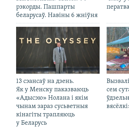
рэкорды. Пашпарты
ператв
беларусаў. Навіны 6 жніўня
13 сэансаў на дзень.
Вызвалі
Як у Менску паказваюць
сем сут
«Адысэю» Нолана і якім
ўдзельн
чынам зараз сусьветныя
вясёлкі
кінагіты трапляюць
у Беларусь