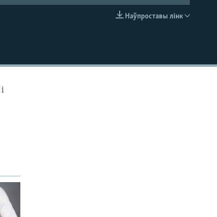
Наўпроставы лінк
EMBED
і