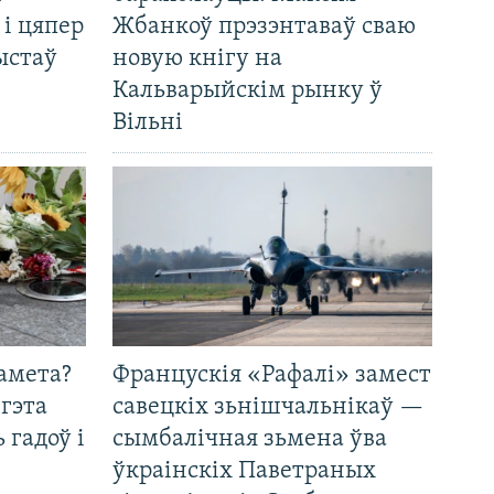
 і цяпер
Жбанкоў прэзэнтаваў сваю
ыстаў
новую кнігу на
Кальварыйскім рынку ў
Вільні
амета?
Францускія «Рафалі» замест
 гэта
савецкіх зьнішчальнікаў —
 гадоў і
сымбалічная зьмена ўва
ўкраінскіх Паветраных