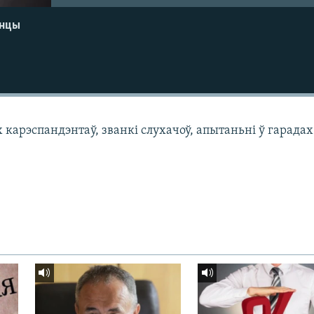
енцы
арэспандэнтаў, званкі слухачоў, апытаньні ў гарадах 