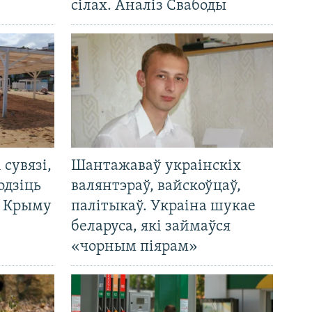
сілах. Аналіз Свабоды
і сувязі,
Шантажаваў украінскіх
одзіць
валянтэраў, вайскоўцаў,
а Крыму
палітыкаў. Украіна шукае
беларуса, які займаўся
«чорным піярам»