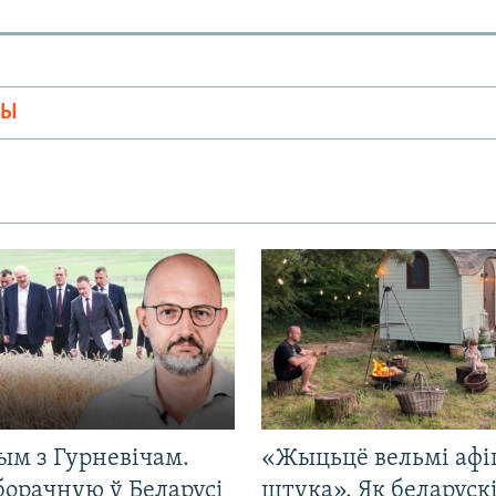
МЫ
ым з Гурневічам.
«Жыцьцё вельмі афі
борачную ў Беларусі
штука». Як беларуск