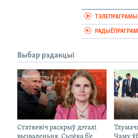
ТЭЛЕПРАГРАМЫ
РАДЫЁПРАГРА
Выбар рэдакцыі
Статкевіч раскрыў дэталі
Тлумач
вызваленьня. Сьпёка б’е
Чаму ў