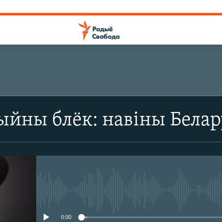
йны блёк: навіны Белару
No media source currently avail
0:00