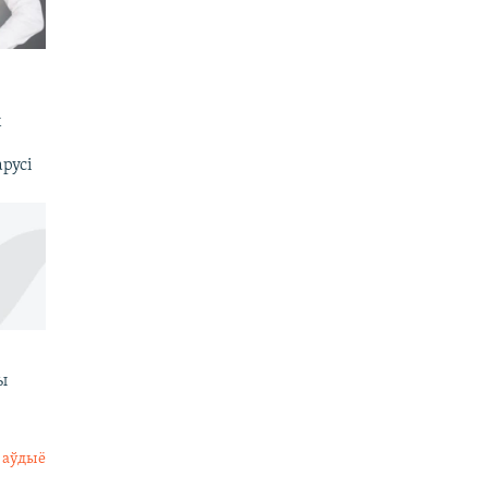
х
русі
ы
 аўдыё