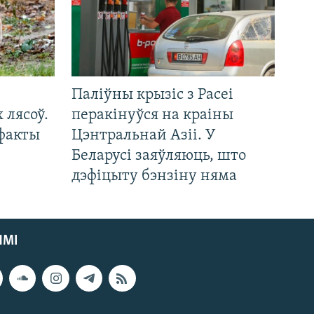
Паліўны крызіс з Расеі
 лясоў.
перакінуўся на краіны
 факты
Цэнтральнай Азіі. У
Беларусі заяўляюць, што
дэфіцыту бэнзіну няма
ЯМІ