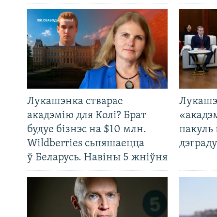
Лукашэнка стварае
Лукашэ
акадэмію для Колі? Брат
«акадэ
будуе бізнэс на $10 млн.
пакуль 
Wildberries сьпяшаецца
дэграду
ў Беларусь. Навіны 5 жніўня