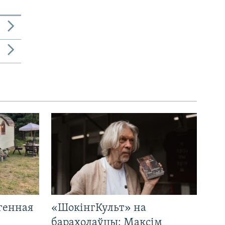
генная
«ШокінгКульт» на
і
барахолаўцы: Максім