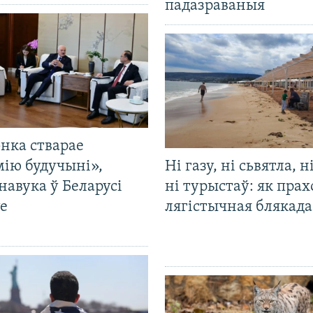
падазраваныя
нка стварае
мію будучыні»,
Ні газу, ні сьвятла, н
навука ў Беларусі
ні турыстаў: як прах
е
лягістычная блякад