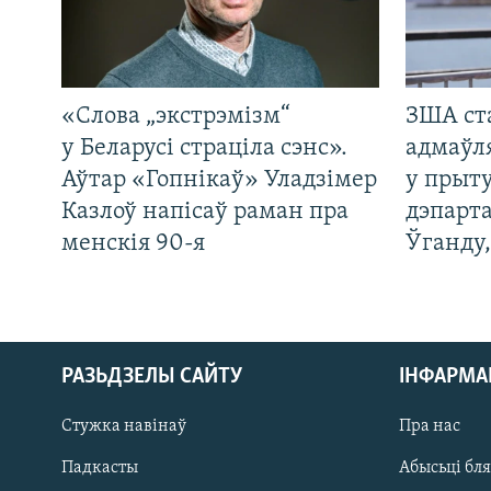
«Слова „экстрэмізм“
ЗША ст
у Беларусі страціла сэнс».
адмаўл
Аўтар «Гопнікаў» Уладзімер
у прыту
Казлоў напісаў раман пра
дэпарта
менскія 90-я
Ўганду
РАЗЬДЗЕЛЫ САЙТУ
ІНФАРМ
Стужка навінаў
Пра нас
Падкасты
Абысьці бл