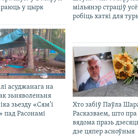
араюць у цырк
мільянэр страціў усё
робіць хаткі для тур
лі асуджанага на
ак зьняволеньня
іка зьезду «Сям’і
Хто забіў Паўла Шар
» пад Расонамі
Расказваем, што пра
вядома празь дзесяць
дзе цяпер асноўныя