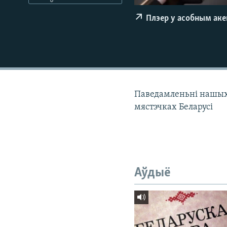
КАЛЯНДАР
НА ХВАЛЯХ СВАБОДЫ
Плэер у асобным ак
Паведамленьні нашых к
мястэчках Беларусі
Аўдыё