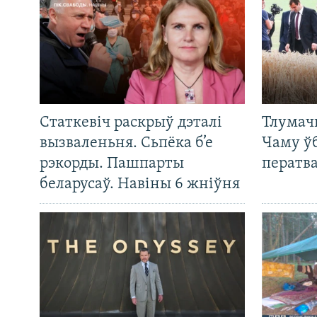
Статкевіч раскрыў дэталі
Тлумач
вызваленьня. Сьпёка б’е
Чаму ў
рэкорды. Пашпарты
ператв
беларусаў. Навіны 6 жніўня