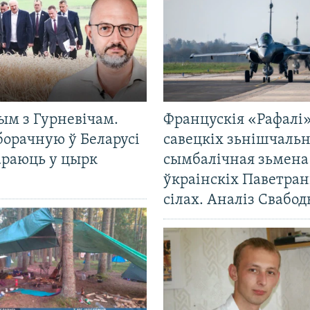
ым з Гурневічам.
Францускія «Рафалі»
борачную ў Беларусі
савецкіх зьнішчаль
араюць у цырк
сымбалічная зьмена
ўкраінскіх Паветра
сілах. Аналіз Свабо