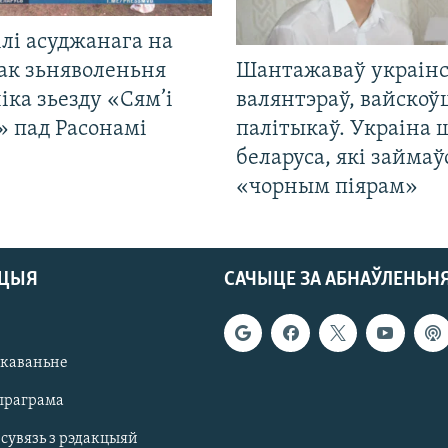
лі асуджанага на
ак зьняволеньня
Шантажаваў украінс
іка зьезду «Сям’і
валянтэраў, вайскоў
» пад Расонамі
палітыкаў. Украіна 
беларуса, які займаў
«чорным піярам»
АЦЫЯ
САЧЫЦЕ ЗА АБНАЎЛЕНЬН
якаваньне
праграма
 сувязь з рэдакцыяй