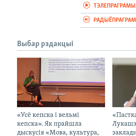
ТЭЛЕПРАГРАМЫ
РАДЫЁПРАГРА
Выбар рэдакцыі
«Усё кепска і вельмі
«Пастка
кепска». Як прайшла
Лукашэ
дыскусія «Мова, культура,
закладн