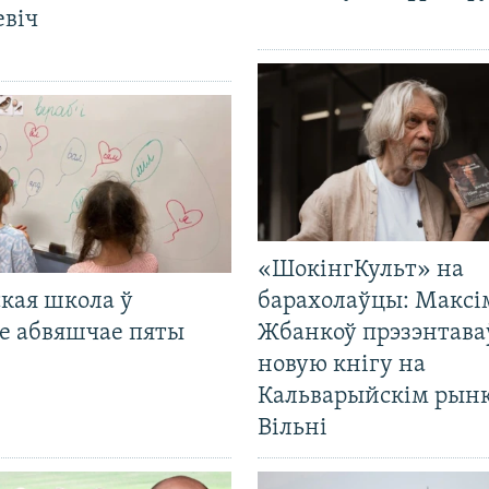
евіч
«ШокінгКульт» на
кая школа ў
барахолаўцы: Максі
е абвяшчае пяты
Жбанкоў прэзэнтава
новую кнігу на
Кальварыйскім рынк
Вільні