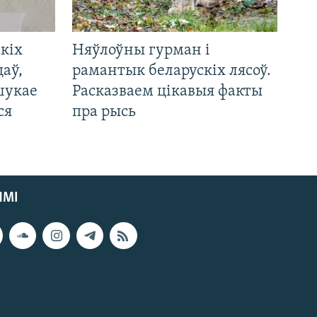
кіх
Няўлоўны гурман і
цаў,
рамантык беларускіх лясоў.
шукае
Расказваем цікавыя факты
ся
пра рысь
ЯМІ