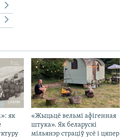
»: як
«Жыцьцё вельмі афігенная
е
штука». Як беларускі
уктуру
мільянэр страціў усё і цяпер