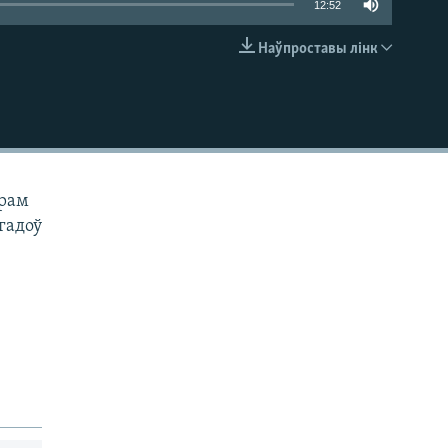
12:52
Наўпроставы лінк
EMBED
ерам
гадоў