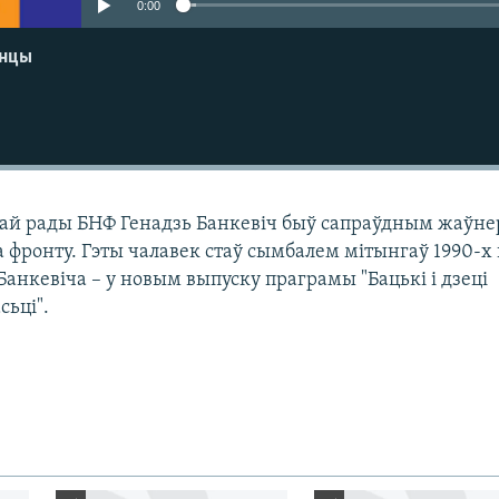
0:00
енцы
кай рады БНФ Генадзь Банкевіч быў сапраўдным жаўн
 фронту. Гэты чалавек стаў сымбалем мітынгаў 1990-х 
 Банкевіча – у новым выпуску праграмы "Бацькі і дзеці
сьці".