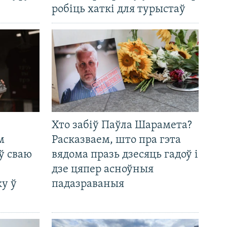
робіць хаткі для турыстаў
Хто забіў Паўла Шарамета?
м
Расказваем, што пра гэта
ў сваю
вядома празь дзесяць гадоў і
дзе цяпер асноўныя
у ў
падазраваныя