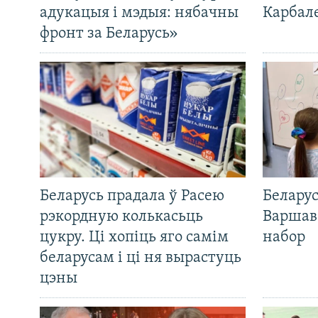
адукацыя і мэдыя: нябачны
Карбал
фронт за Беларусь»
Беларусь прадала ў Расею
Беларус
рэкордную колькасьць
Варшав
цукру. Ці хопіць яго самім
набор
беларусам і ці ня вырастуць
цэны