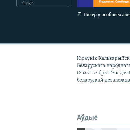
Google
КАЛЯНДАР
НА ХВАЛЯХ СВАБОДЫ
Плэер у асобным ак
Кіраўнік Кальварыйс
Беларускага народнага
Сям'я і сябры Генадзя
беларускай незалежна
Аўдыё