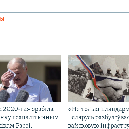
МЫ
 2020-га» зрабіла
«Ня толькі пляцдарм
нку геапалітычным
Беларусь разбудоўва
ікам Расеі, —
вайсковую інфрастр