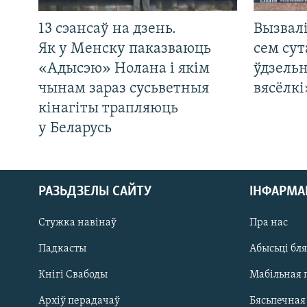
13 сэансаў на дзень.
Вызвалі
Як у Менску паказваюць
сем сут
«Адысэю» Нолана і якім
ўдзельн
чынам зараз сусьветныя
вясёлкі
кінагіты трапляюць
у Беларусь
РАЗЬДЗЕЛЫ САЙТУ
ІНФАРМ
Стужка навінаў
Пра нас
Падкасты
Абысьці бл
Кнігі Свабоды
Мабільная 
Архіў перадачаў
Бясьпечная