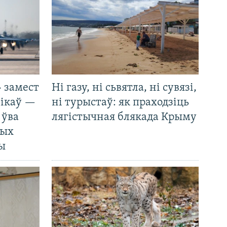
 замест
Ні газу, ні сьвятла, ні сувязі,
нікаў —
ні турыстаў: як праходзіць
 ўва
лягістычная блякада Крыму
ных
ды