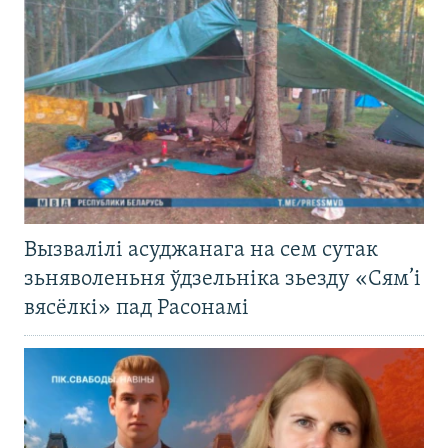
Вызвалілі асуджанага на сем сутак
зьняволеньня ўдзельніка зьезду «Сям’і
вясёлкі» пад Расонамі