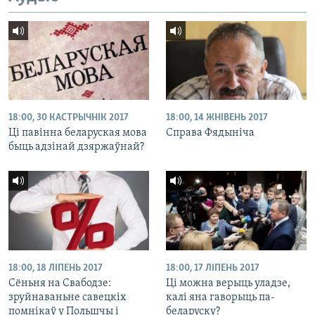
18:00, 30 КАСТРЫЧНІК 2017
18:00, 14 ЖНІВЕНЬ 2017
Ці павінна беларуская мова
Справа Фядыніча
быць адзінай дзяржаўнай?
18:00, 18 ЛІПЕНЬ 2017
18:00, 17 ЛІПЕНЬ 2017
Сёньня на Свабодзе:
Ці можна верыць уладзе,
зруйнаваньне савецкіх
калі яна гаворыць па-
помнікаў у Польшчы і
беларуску?