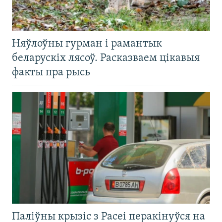
Няўлоўны гурман і рамантык
беларускіх лясоў. Расказваем цікавыя
факты пра рысь
Паліўны крызіс з Расеі перакінуўся на