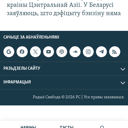
краіны Цэнтральнай Азіі. У Беларусі
заяўляюць, што дэфіцыту бэнзіну няма
САЧЫЦЕ ЗА АБНАЎЛЕНЬНЯМІ
РАЗЬДЗЕЛЫ САЙТУ
ІНФАРМАЦЫЯ
Радыё Свабода © 2026 РС | Усе правы захаваныя.