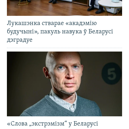
Лукашэнка стварае «акадэмію
будучыні», пакуль навука ў Беларусі
дэградуе
«Слова „экстрэмізм“ у Беларусі