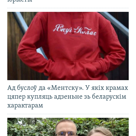
Ад буслоў да «Ментску». У якіх крамах
цяпер купляць адзеньне зь беларускім
характарам