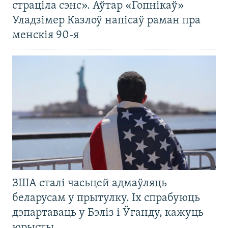
страціла сэнс». Аўтар «Гопнікаў»
Уладзімер Казлоў напісаў раман пра
менскія 90-я
ЗША сталі часьцей адмаўляць
беларусам у прытулку. Іх спрабуюць
дэпартаваць у Бэліз і Ўганду, кажуць
юрысты