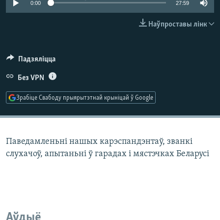
0:00
27:59
КУЛЬТУРА
МОВА
КАЛЯНДАР
НА ХВАЛЯХ СВАБОДЫ
Наўпроставы лінк
Падзяліцца
Без VPN
Зрабіце Свабоду прыярытэтнай крыніцай ў Google
Паведамленьні нашых карэспандэнтаў, званкі
слухачоў, апытаньні ў гарадах і мястэчках Беларусі
Аўдыё