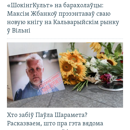
«ШокінгКульт» на барахолаўцы:
Максім Жбанкоў прэзэнтаваў сваю
новую кнігу на Кальварыйскім рынку
ў Вільні
Хто забіў Паўла Шарамета?
Расказваем, што пра гэта вядома