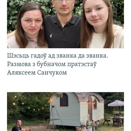
Шэсьць гадоў ад званка да званка.
Размова з бубначом пратэстаў
Аляксеем Санчуком