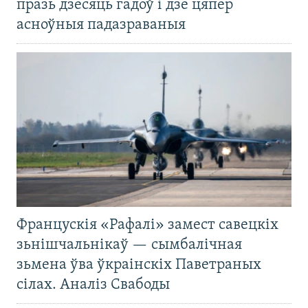
празь дзесяць гадоў і дзе цяпер
асноўныя падазраваныя
Францускія «Рафалі» замест савецкіх
зьнішчальнікаў — сымбалічная
зьмена ўва ўкраінскіх Паветраных
сілах. Аналіз Свабоды