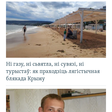
Ні газу, ні сьвятла, ні сувязі, ні
турыстаў: як праходзіць лягістычная
блякада Крыму