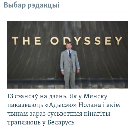
Выбар рэдакцыі
13 сэансаў на дзень. Як у Менску
паказваюць «Адысэю» Нолана і якім
чынам зараз сусьветныя кінагіты
трапляюць у Беларусь