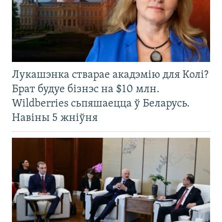
Лукашэнка стварае акадэмію для Колі?
Брат будуе бізнэс на $10 млн.
Wildberries сьпяшаецца ў Беларусь.
Навіны 5 жніўня