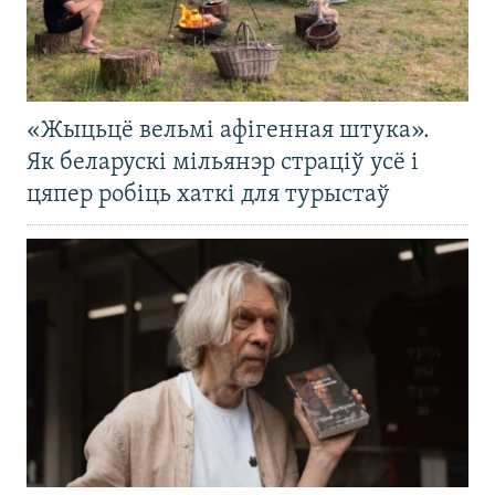
«Жыцьцё вельмі афігенная штука».
Як беларускі мільянэр страціў усё і
цяпер робіць хаткі для турыстаў