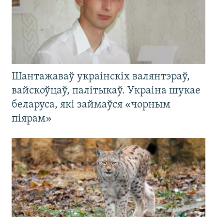
Шантажаваў украінскіх валянтэраў,
вайскоўцаў, палітыкаў. Украіна шукае
беларуса, які займаўся «чорным
піярам»