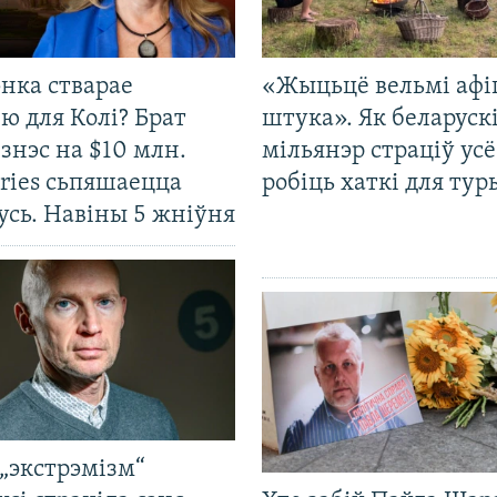
нка стварае
«Жыцьцё вельмі афі
ю для Колі? Брат
штука». Як беларуск
ізнэс на $10 млн.
мільянэр страціў усё
ries сьпяшаецца
робіць хаткі для тур
усь. Навіны 5 жніўня
„экстрэмізм“