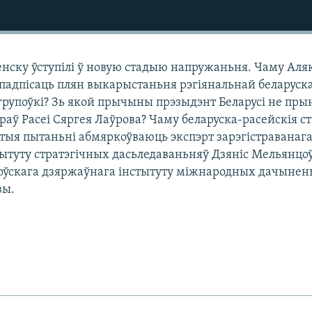
нску ўступілі ў новую стадыю напружаньня. Чаму Аля
падпісаць плян выкарыстаньня рэгіянальнай беларуск
групоўкі? Зь якой прычыны прэзыдэнт Беларусі не пры
аў Расеі Сяргея Лаўрова? Чаму беларуска-расейскія ст
этыя пытаньні абмяркоўваюць экспэрт зарэгістраванага
тытуту стратэгічных дасьледаваньняў Дзяніс Мельянцоў
оўскага дзяржаўнага інстытуту міжнародных дачынен
вы.