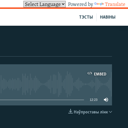
Powered by
Translate
ТЭСТЫ
НАВІНЫ
EMBED
able
12:23
Наўпроставы лінк
EMBED