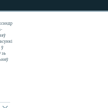
ксандр
а-
няў
асункі
 ў
 зь
ьняў