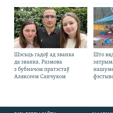
Шэсьць гадоў ад званка
Што вя
да званка. Размова
затрым
з бубначом пратэстаў
нашуме
Аляксеем Санчуком
фэстыв