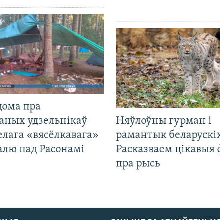
дома пра
аных удзельнікаў
Няўлоўны гурман і
лага «вясёлкавага»
рамантык беларускіх
алю пад Расонамі
Расказваем цікавыя
пра рысь