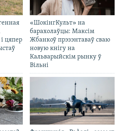
генная
«ШокінгКульт» на
і
барахолаўцы: Максім
 і цяпер
Жбанкоў прэзэнтаваў сваю
ыстаў
новую кнігу на
Кальварыйскім рынку ў
Вільні