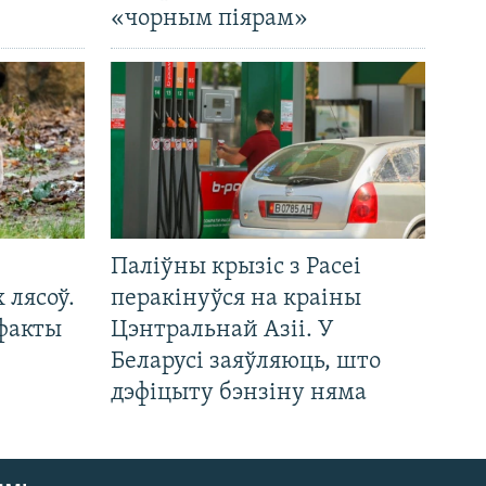
«чорным піярам»
Паліўны крызіс з Расеі
 лясоў.
перакінуўся на краіны
 факты
Цэнтральнай Азіі. У
Беларусі заяўляюць, што
дэфіцыту бэнзіну няма