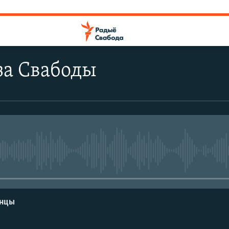
за Свабоды
No media source currently avail
енцы