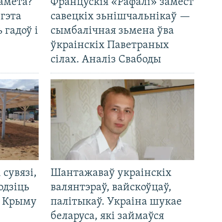
амета?
Францускія «Рафалі» замест
 гэта
савецкіх зьнішчальнікаў —
 гадоў і
сымбалічная зьмена ўва
ўкраінскіх Паветраных
сілах. Аналіз Свабоды
і сувязі,
Шантажаваў украінскіх
одзіць
валянтэраў, вайскоўцаў,
а Крыму
палітыкаў. Украіна шукае
беларуса, які займаўся