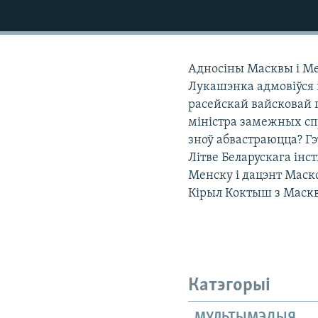
КАЛЯНДАР
НА ХВАЛЯХ СВАБОДЫ
Адносіны Масквы і Ме
Лукашэнка адмовіўся 
расейскай вайсковай 
міністра замежных спр
зноў абвастраюцца? Г
Літве Беларускага інс
Менску і дацэнт Маск
Кірыл Коктыш з Маск
Катэгорыі
МУЛЬТЫМЭДЫЯ