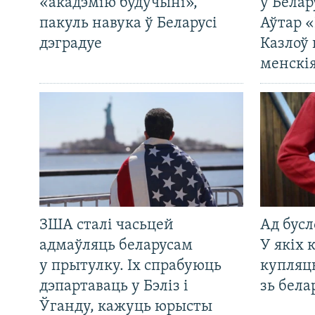
«акадэмію будучыні»,
у Белар
пакуль навука ў Беларусі
Аўтар «
дэградуе
Казлоў 
менскія
ЗША сталі часьцей
Ад бусл
адмаўляць беларусам
У якіх 
у прытулку. Іх спрабуюць
купляц
дэпартаваць у Бэліз і
зь бела
Ўганду, кажуць юрысты