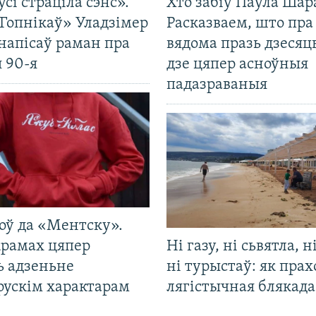
усі страціла сэнс».
Хто забіў Паўла Шар
Гопнікаў» Уладзімер
Расказваем, што пра
напісаў раман пра
вядома празь дзесяць
 90-я
дзе цяпер асноўныя
падазраваныя
оў да «Ментску».
крамах цяпер
Ні газу, ні сьвятла, н
ь адзеньне
ні турыстаў: як прах
рускім характарам
лягістычная блякад