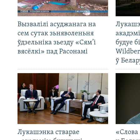
Вызвалілі асуджанага на
Лукашэ
сем сутак зьняволеньня
акадэмі
ўдзельніка зьезду «Сям’і
будуе б
вясёлкі» пад Расонамі
Wildber
ў Белар
Лукашэнка стварае
«Слова 