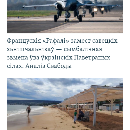
Францускія «Рафалі» замест савецкіх
зьнішчальнікаў — сымбалічная
зьмена ўва ўкраінскіх Паветраных
сілах. Аналіз Свабоды