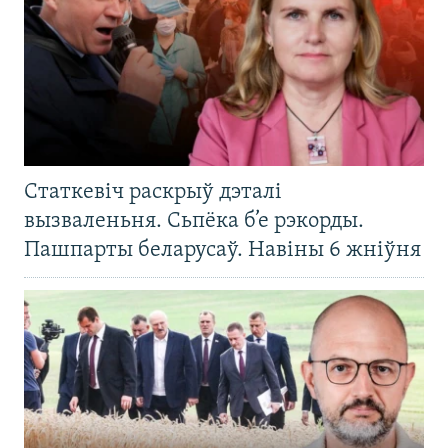
Статкевіч раскрыў дэталі
вызваленьня. Сьпёка б’е рэкорды.
Пашпарты беларусаў. Навіны 6 жніўня