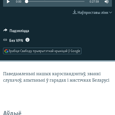
0:00
0:27:59
КУЛЬТУРА
МОВА
КАЛЯНДАР
НА ХВАЛЯХ СВАБОДЫ
Наўпроставы лінк
Падзяліцца
Без VPN
Зрабіце Свабоду прыярытэтнай крыніцай ў Google
Паведамленьні нашых карэспандэнтаў, званкі
слухачоў, апытаньні ў гарадах і мястэчках Беларусі
Аўдыё