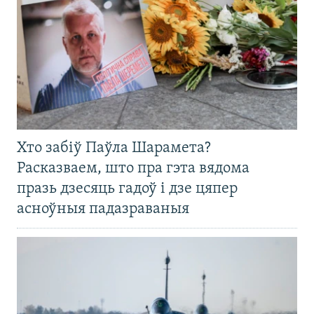
Хто забіў Паўла Шарамета?
Расказваем, што пра гэта вядома
празь дзесяць гадоў і дзе цяпер
асноўныя падазраваныя