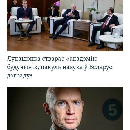
Лукашэнка стварае «акадэмію
будучыні», пакуль навука ў Беларусі
дэградуе