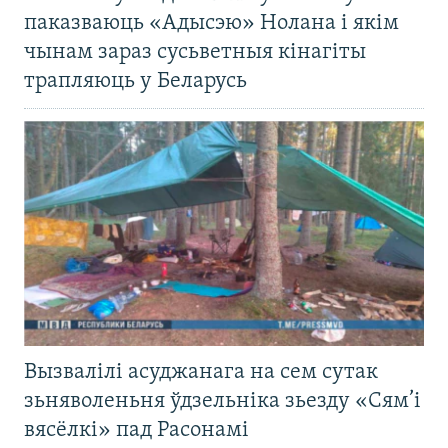
паказваюць «Адысэю» Нолана і якім
чынам зараз сусьветныя кінагіты
трапляюць у Беларусь
Вызвалілі асуджанага на сем сутак
зьняволеньня ўдзельніка зьезду «Сям’і
вясёлкі» пад Расонамі