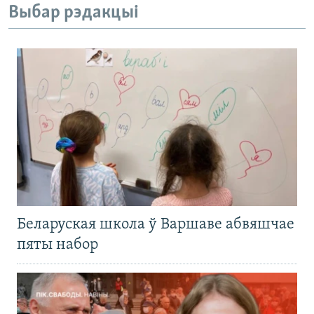
Выбар рэдакцыі
Беларуская школа ў Варшаве абвяшчае
пяты набор