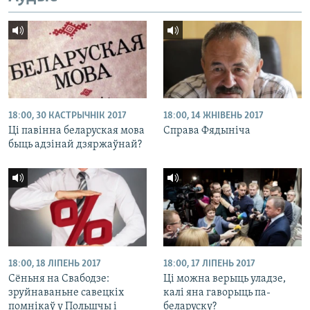
18:00, 30 КАСТРЫЧНІК 2017
18:00, 14 ЖНІВЕНЬ 2017
Ці павінна беларуская мова
Справа Фядыніча
быць адзінай дзяржаўнай?
18:00, 18 ЛІПЕНЬ 2017
18:00, 17 ЛІПЕНЬ 2017
Сёньня на Свабодзе:
Ці можна верыць уладзе,
зруйнаваньне савецкіх
калі яна гаворыць па-
помнікаў у Польшчы і
беларуску?