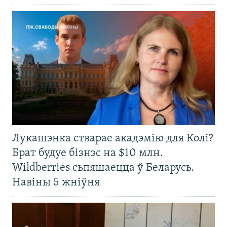
Лукашэнка стварае акадэмію для Колі?
Брат будуе бізнэс на $10 млн.
Wildberries сьпяшаецца ў Беларусь.
Навіны 5 жніўня