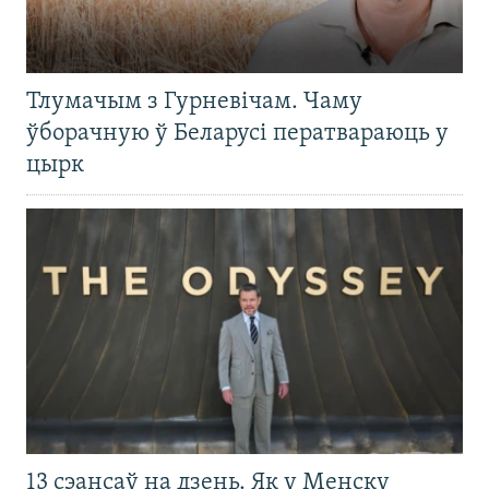
Тлумачым з Гурневічам. Чаму
ўборачную ў Беларусі ператвараюць у
цырк
13 сэансаў на дзень. Як у Менску