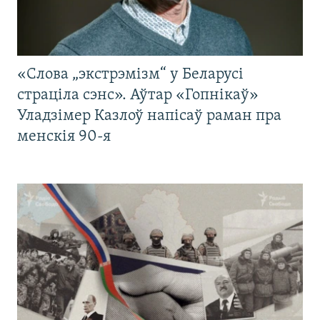
«Слова „экстрэмізм“ у Беларусі
страціла сэнс». Аўтар «Гопнікаў»
Уладзімер Казлоў напісаў раман пра
менскія 90-я