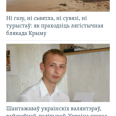
Ні газу, ні сьвятла, ні сувязі, ні
турыстаў: як праходзіць лягістычная
блякада Крыму
Шантажаваў украінскіх валянтэраў,