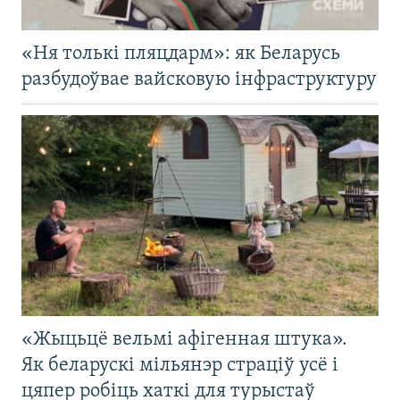
«Ня толькі пляцдарм»: як Беларусь
разбудоўвае вайсковую інфраструктуру
«Жыцьцё вельмі афігенная штука».
Як беларускі мільянэр страціў усё і
цяпер робіць хаткі для турыстаў