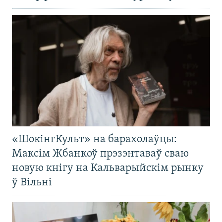
«ШокінгКульт» на барахолаўцы:
Максім Жбанкоў прэзэнтаваў сваю
новую кнігу на Кальварыйскім рынку
ў Вільні