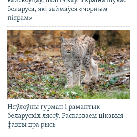
вайскоўцаў, палітыкаў. Украіна шукае
беларуса, які займаўся «чорным
піярам»
Няўлоўны гурман і рамантык
беларускіх лясоў. Расказваем цікавыя
факты пра рысь