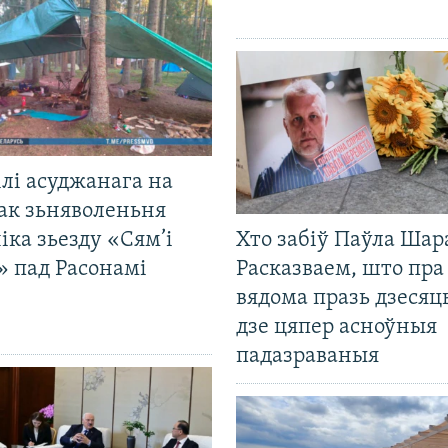
лі асуджанага на
ак зьняволеньня
іка зьезду «Сям’і
Хто забіў Паўла Шар
» пад Расонамі
Расказваем, што пра
вядома празь дзесяць
дзе цяпер асноўныя
падазраваныя