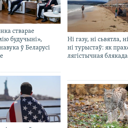
нка стварае
мію будучыні»,
Ні газу, ні сьвятла, н
навука ў Беларусі
ні турыстаў: як прах
е
лягістычная блякад