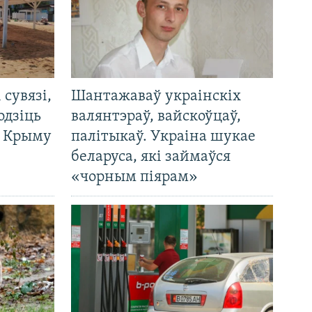
і сувязі,
Шантажаваў украінскіх
одзіць
валянтэраў, вайскоўцаў,
а Крыму
палітыкаў. Украіна шукае
беларуса, які займаўся
«чорным піярам»