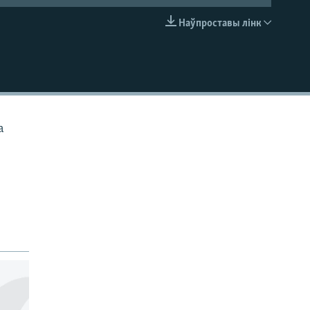
Наўпроставы лінк
EMBED
а