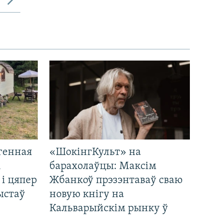
генная
«ШокінгКульт» на
і
барахолаўцы: Максім
 і цяпер
Жбанкоў прэзэнтаваў сваю
ыстаў
новую кнігу на
Кальварыйскім рынку ў