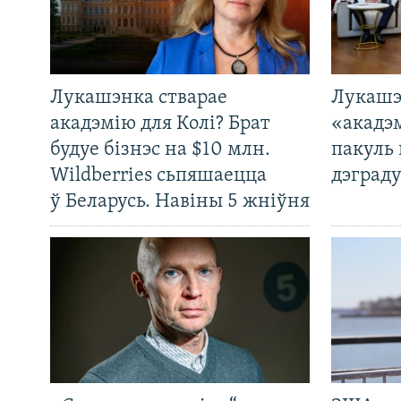
Лукашэнка стварае
Лукашэ
акадэмію для Колі? Брат
«акадэ
будуе бізнэс на $10 млн.
пакуль 
Wildberries сьпяшаецца
дэграду
ў Беларусь. Навіны 5 жніўня