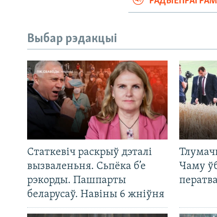
РАДЫЁПРАГРА
Выбар рэдакцыі
Статкевіч раскрыў дэталі
Тлумач
вызваленьня. Сьпёка б’е
Чаму ў
рэкорды. Пашпарты
ператв
беларусаў. Навіны 6 жніўня