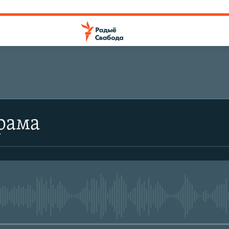
рама
No media source currently avail