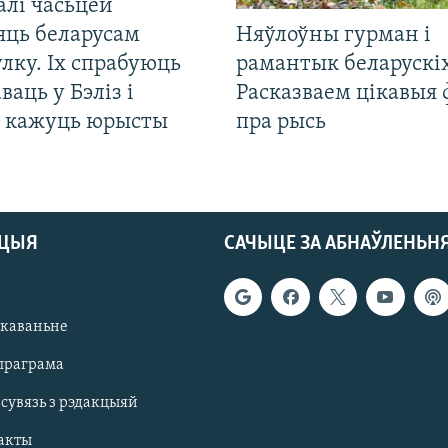
алі часьцей
яць беларусам
Няўлоўны гурман і
лку. Іх спрабуюць
рамантык беларускіх
ваць у Бэліз і
Расказваем цікавыя
, кажуць юрысты
пра рысь
АЦЫЯ
САЧЫЦЕ ЗА АБНАЎЛЕНЬН
якаваньне
праграма
 сувязь з рэдакцыяй
акты