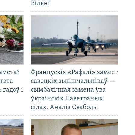
Вільні
амета?
Францускія «Рафалі» замест
 гэта
савецкіх зьнішчальнікаў —
 гадоў і
сымбалічная зьмена ўва
ўкраінскіх Паветраных
сілах. Аналіз Свабоды