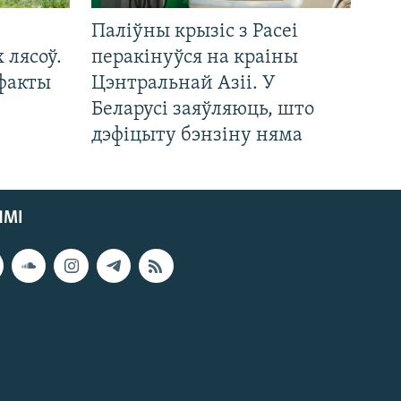
Паліўны крызіс з Расеі
 лясоў.
перакінуўся на краіны
 факты
Цэнтральнай Азіі. У
Беларусі заяўляюць, што
дэфіцыту бэнзіну няма
ЯМІ