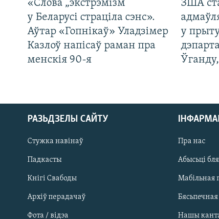
«Слова „экстрэмізм“
ЗША ст
у Беларусі страціла сэнс».
адмаўл
Аўтар «Гопнікаў» Уладзімер
у прыту
Казлоў напісаў раман пра
дэпарта
менскія 90-я
Ўганду
РАЗЬДЗЕЛЫ САЙТУ
ІНФАРМ
Стужка навінаў
Пра нас
Падкасты
Абысьці бл
Кнігі Свабоды
Мабільная 
Архіў перадачаў
Бясьпечная
Фота / відэа
Нашы кант