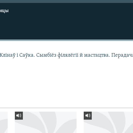
енцы
Клінаў і Саўка. Сымбіёз філялёгіі й мастацтва. Перадач