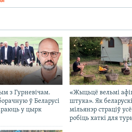
МЫ
ым з Гурневічам.
«Жыцьцё вельмі афі
борачную ў Беларусі
штука». Як беларуск
араюць у цырк
мільянэр страціў усё
робіць хаткі для тур