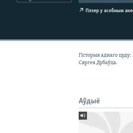
КАЛЯНДАР
НА ХВАЛЯХ СВАБОДЫ
Плэер у асобным ак
Гісторыя аднаго цуду: 
Сяргея Дубаўца.
Аўдыё