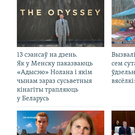
13 сэансаў на дзень.
Вызвалі
Як у Менску паказваюць
сем сут
«Адысэю» Нолана і якім
ўдзельн
чынам зараз сусьветныя
вясёлкі
кінагіты трапляюць
у Беларусь