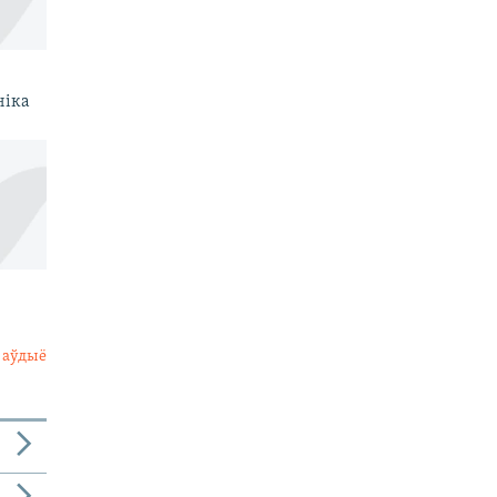
ніка
 аўдыё