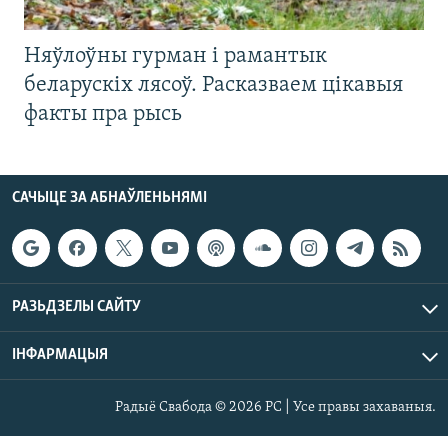
Няўлоўны гурман і рамантык
беларускіх лясоў. Расказваем цікавыя
факты пра рысь
САЧЫЦЕ ЗА АБНАЎЛЕНЬНЯМІ
РАЗЬДЗЕЛЫ САЙТУ
ІНФАРМАЦЫЯ
Радыё Свабода © 2026 РС | Усе правы захаваныя.