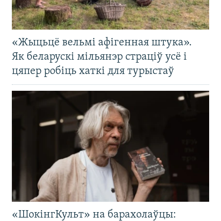
«Жыцьцё вельмі афігенная штука».
Як беларускі мільянэр страціў усё і
цяпер робіць хаткі для турыстаў
«ШокінгКульт» на барахолаўцы: