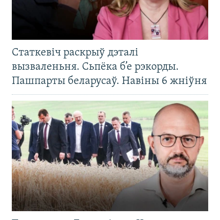
Статкевіч раскрыў дэталі
вызваленьня. Сьпёка б’е рэкорды.
Пашпарты беларусаў. Навіны 6 жніўня