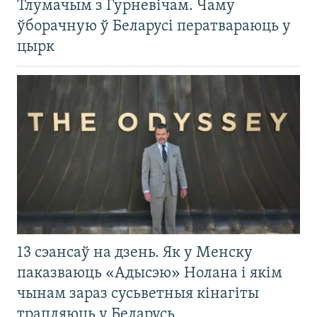
Тлумачым з Гурневічам. Чаму
ўборачную ў Беларусі ператвараюць у
цырк
13 сэансаў на дзень. Як у Менску
паказваюць «Адысэю» Нолана і якім
чынам зараз сусьветныя кінагіты
трапляюць у Беларусь