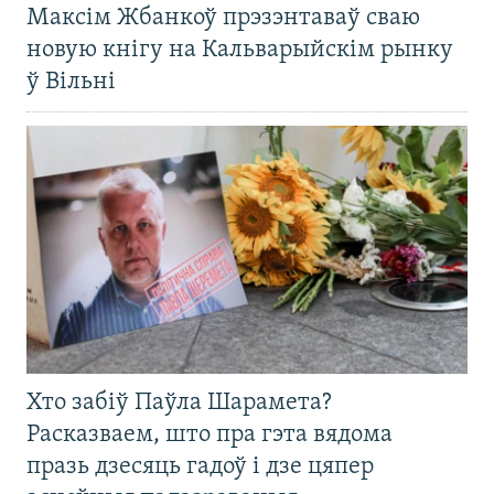
Максім Жбанкоў прэзэнтаваў сваю
новую кнігу на Кальварыйскім рынку
ў Вільні
Хто забіў Паўла Шарамета?
Расказваем, што пра гэта вядома
празь дзесяць гадоў і дзе цяпер