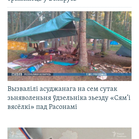
Вызвалілі асуджанага на сем сутак
зьняволеньня ўдзельніка зьезду «Сям’і
вясёлкі» пад Расонамі