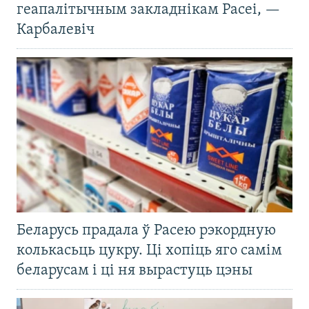
геапалітычным закладнікам Расеі, —
Карбалевіч
Беларусь прадала ў Расею рэкордную
колькасьць цукру. Ці хопіць яго самім
беларусам і ці ня вырастуць цэны