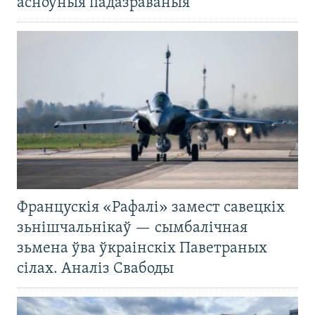
асноўныя падазраваныя
Францускія «Рафалі» замест савецкіх
зьнішчальнікаў — сымбалічная
зьмена ўва ўкраінскіх Паветраных
сілах. Аналіз Свабоды