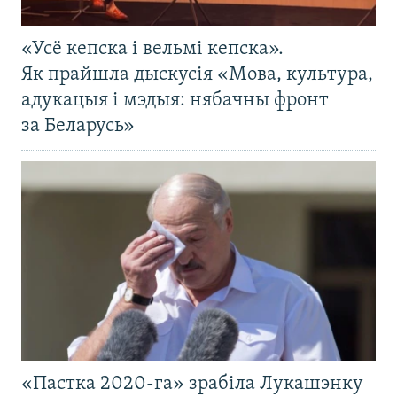
«Усё кепска і вельмі кепска».
Як прайшла дыскусія «Мова, культура,
адукацыя і мэдыя: нябачны фронт
за Беларусь»
«Пастка 2020-га» зрабіла Лукашэнку