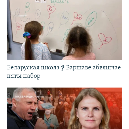
Беларуская школа ў Варшаве абвяшчае
пяты набор