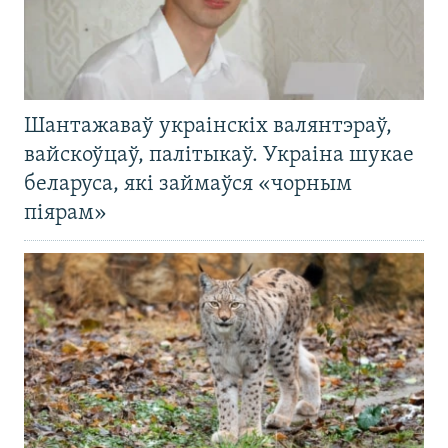
Шантажаваў украінскіх валянтэраў,
вайскоўцаў, палітыкаў. Украіна шукае
беларуса, які займаўся «чорным
піярам»