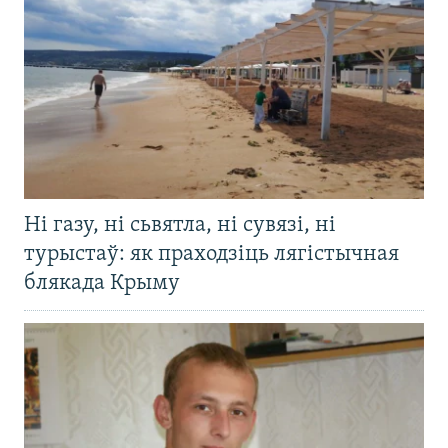
Ні газу, ні сьвятла, ні сувязі, ні
турыстаў: як праходзіць лягістычная
блякада Крыму