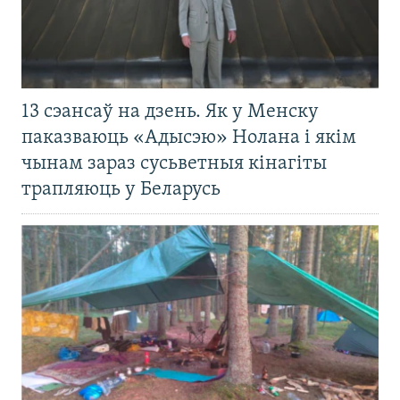
13 сэансаў на дзень. Як у Менску
паказваюць «Адысэю» Нолана і якім
чынам зараз сусьветныя кінагіты
трапляюць у Беларусь