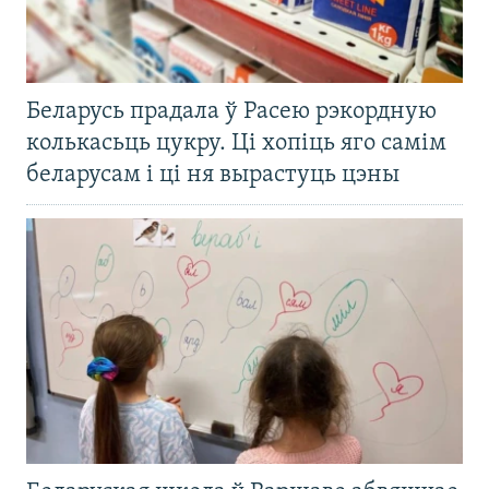
Беларусь прадала ў Расею рэкордную
колькасьць цукру. Ці хопіць яго самім
беларусам і ці ня вырастуць цэны