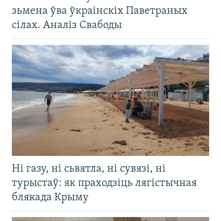
зьмена ўва ўкраінскіх Паветраных
сілах. Аналіз Свабоды
Ні газу, ні сьвятла, ні сувязі, ні
турыстаў: як праходзіць лягістычная
блякада Крыму