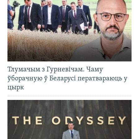
Тлумачым з Гурневічам. Чаму
ўборачную ў Беларусі ператвараюць у
цырк