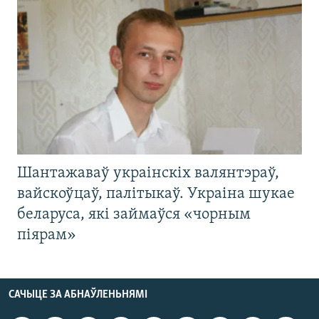
Шантажаваў украінскіх валянтэраў,
вайскоўцаў, палітыкаў. Украіна шукае
беларуса, які займаўся «чорным
піярам»
САЧЫЦЕ ЗА АБНАЎЛЕНЬНЯМІ