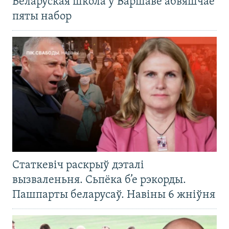
Беларуская школа ў Варшаве абвяшчае
пяты набор
Статкевіч раскрыў дэталі
вызваленьня. Сьпёка б’е рэкорды.
Пашпарты беларусаў. Навіны 6 жніўня