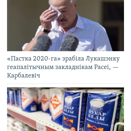
«Пастка 2020-га» зрабіла Лукашэнку
геапалітычным закладнікам Расеі, —
Карбалевіч