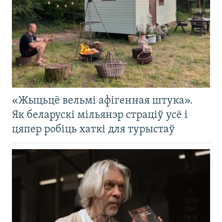
«Жыцьцё вельмі афігенная штука».
Як беларускі мільянэр страціў усё і
цяпер робіць хаткі для турыстаў