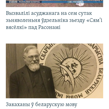
Вызвалілі асуджанага на сем сутак
зьняволеньня ўдзельніка зьезду «Сям’і
вясёлкі» пад Расонамі
Закаханы ў беларускую мову