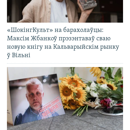
«ШокінгКульт» на барахолаўцы:
Максім Жбанкоў прэзэнтаваў сваю
новую кнігу на Кальварыйскім рынку
ў Вільні