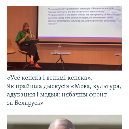
«Усё кепска і вельмі кепска».
Як прайшла дыскусія «Мова, культура,
адукацыя і мэдыя: нябачны фронт
за Беларусь»