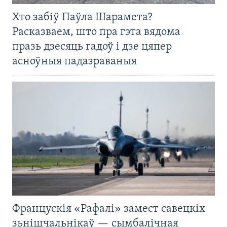
Хто забіў Паўла Шарамета?
Расказваем, што пра гэта вядома
празь дзесяць гадоў і дзе цяпер
асноўныя падазраваныя
Францускія «Рафалі» замест савецкіх
зьнішчальнікаў — сымбалічная