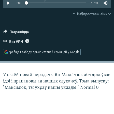
КУЛЬТУРА
МОВА
0:00
15:59
КАЛЯНДАР
НА ХВАЛЯХ СВАБОДЫ
Наўпроставы лінк
Падзяліцца
Без VPN
Зрабіце Свабоду прыярытэтнай крыніцай ў Google
У сваёй новай перадачы Ян Максімюк абмяркоўвае
ідэі і прапановы ад нашых слухачоў. Тэма выпуску:
"Максімюк, ты ўкраў нашы ўклады!" Normal 0