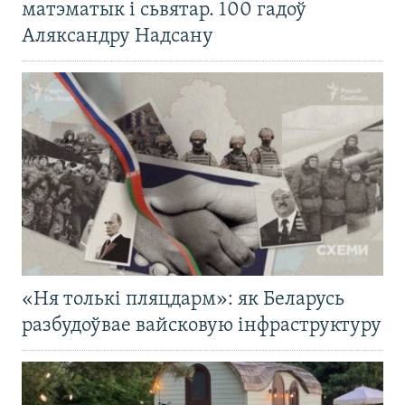
матэматык і сьвятар. 100 гадоў
Аляксандру Надсану
«Ня толькі пляцдарм»: як Беларусь
разбудоўвае вайсковую інфраструктуру