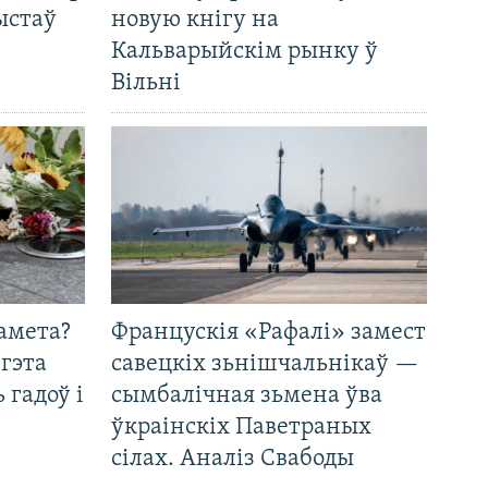
ыстаў
новую кнігу на
Кальварыйскім рынку ў
Вільні
амета?
Францускія «Рафалі» замест
 гэта
савецкіх зьнішчальнікаў —
 гадоў і
сымбалічная зьмена ўва
ўкраінскіх Паветраных
сілах. Аналіз Свабоды