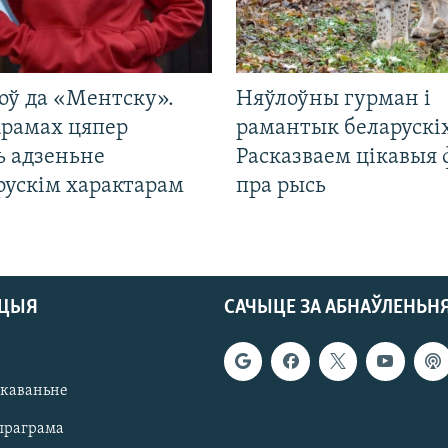
оў да «Ментску».
Няўлоўны гурман і
крамах цяпер
рамантык беларускіх
ь адзеньне
Расказваем цікавыя
рускім характарам
пра рысь
АЦЫЯ
САЧЫЦЕ ЗА АБНАЎЛЕНЬН
якаваньне
праграма