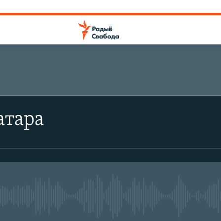
атара
No media source currently avail