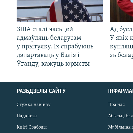
ЗША сталі часьцей
Ад бусл
адмаўляць беларусам
У якіх 
у прытулку. Іх спрабуюць
купляц
дэпартаваць у Бэліз і
зь бела
Ўганду, кажуць юрысты
РАЗЬДЗЕЛЫ САЙТУ
ІНФАРМ
Стужка навінаў
Пра нас
Падкасты
Абысьці бл
Кнігі Свабоды
Мабільная 