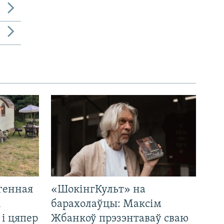
генная
«ШокінгКульт» на
і
барахолаўцы: Максім
 і цяпер
Жбанкоў прэзэнтаваў сваю