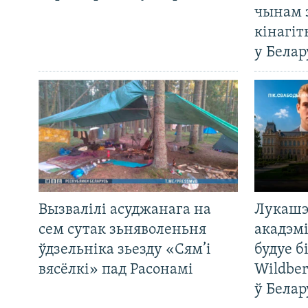
чынам 
кінагі
у Белар
Вызвалілі асуджанага на
Лукашэ
сем сутак зьняволеньня
акадэмі
ўдзельніка зьезду «Сям’і
будуе б
вясёлкі» пад Расонамі
Wildber
ў Белар