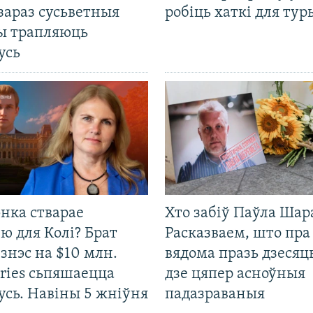
зараз сусьветныя
робіць хаткі для тур
ты трапляюць
усь
нка стварае
Хто забіў Паўла Шар
ю для Колі? Брат
Расказваем, што пра
ізнэс на $10 млн.
вядома празь дзесяць
ries сьпяшаецца
дзе цяпер асноўныя
усь. Навіны 5 жніўня
падазраваныя