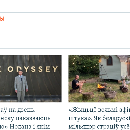
МЫ
саў на дзень.
«Жыцьцё вельмі афі
енску паказваюць
штука». Як беларуск
ю» Нолана і якім
мільянэр страціў усё