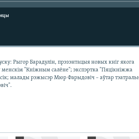
енцы
ску: Рыгор Барадулін, прэзэнтацыя новых кніг якога
 ў менскім "Кніжным салёне"; экспэртка "Пяцікніжжа
сік; малады рэжысэр Мюр Фарыдовіч – аўтар тэатраль
віч".