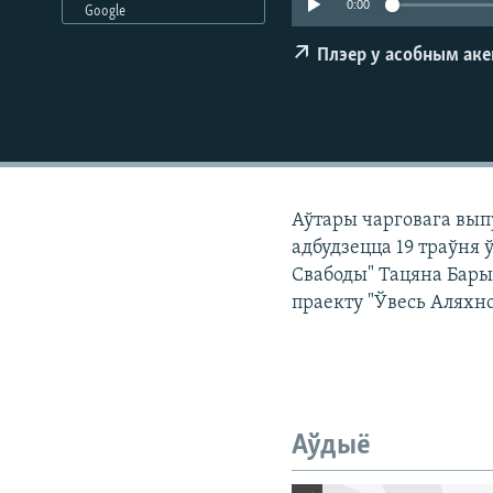
0:00
Google
КАЛЯНДАР
НА ХВАЛЯХ СВАБОДЫ
Плэер у асобным ак
Аўтары чарговага выпу
адбудзецца 19 траўня
Свабоды" Тацяна Бары
праекту "Ўвесь Аляхно
Аўдыё