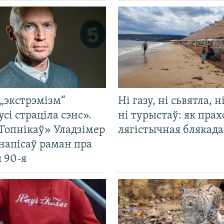
„экстрэмізм“
Ні газу, ні сьвятла, н
усі страціла сэнс».
ні турыстаў: як прах
Гопнікаў» Уладзімер
лягістычная блякад
напісаў раман пра
 90-я