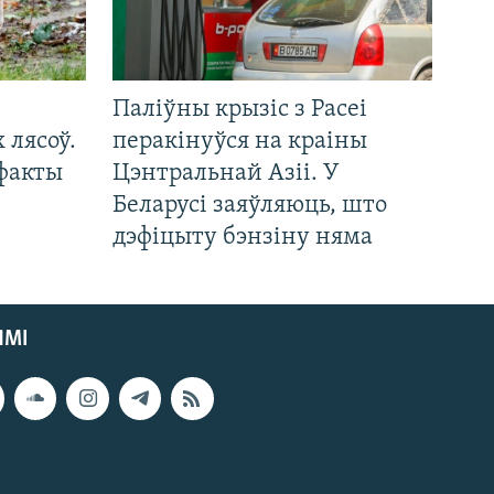
Паліўны крызіс з Расеі
 лясоў.
перакінуўся на краіны
 факты
Цэнтральнай Азіі. У
Беларусі заяўляюць, што
дэфіцыту бэнзіну няма
ЯМІ