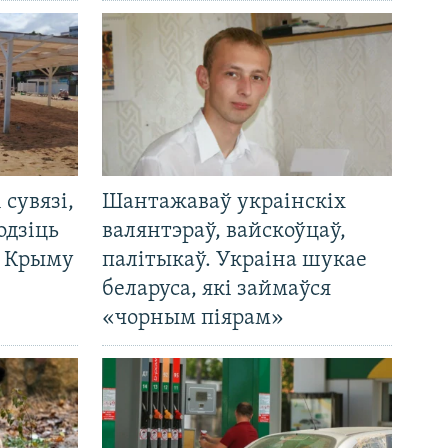
і сувязі,
Шантажаваў украінскіх
одзіць
валянтэраў, вайскоўцаў,
а Крыму
палітыкаў. Украіна шукае
беларуса, які займаўся
«чорным піярам»