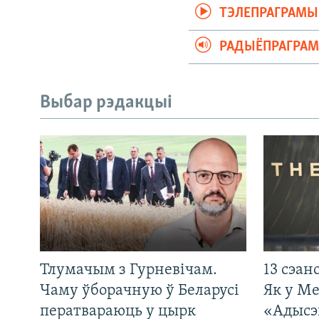
ТЭЛЕПРАГРАМЫ
РАДЫЁПРАГРА
Выбар рэдакцыі
Тлумачым з Гурневічам.
13 сэан
Чаму ўборачную ў Беларусі
Як у М
ператвараюць у цырк
«Адысэ