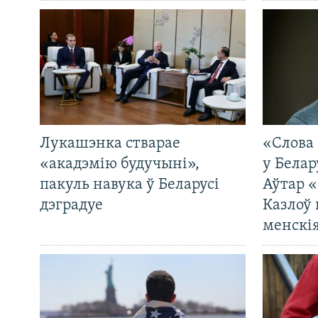
Лукашэнка стварае
«Слова 
«акадэмію будучыні»,
у Белар
пакуль навука ў Беларусі
Аўтар «
дэградуе
Казлоў 
менскія