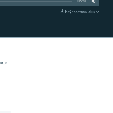
0:27:59
Наўпроставы лінк
EMBED
нага