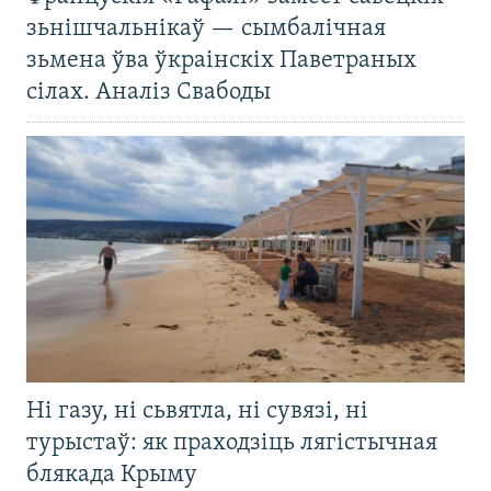
зьнішчальнікаў — сымбалічная
зьмена ўва ўкраінскіх Паветраных
сілах. Аналіз Свабоды
Ні газу, ні сьвятла, ні сувязі, ні
турыстаў: як праходзіць лягістычная
блякада Крыму