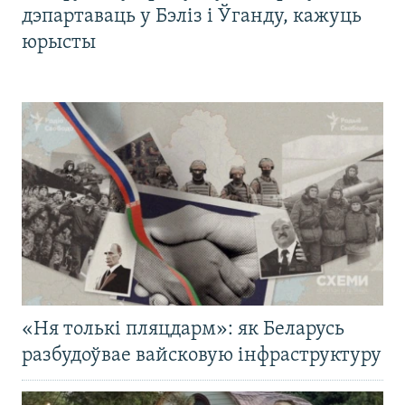
дэпартаваць у Бэліз і Ўганду, кажуць
юрысты
«Ня толькі пляцдарм»: як Беларусь
разбудоўвае вайсковую інфраструктуру