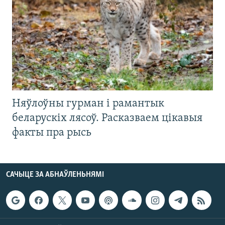
Няўлоўны гурман і рамантык
беларускіх лясоў. Расказваем цікавыя
факты пра рысь
САЧЫЦЕ ЗА АБНАЎЛЕНЬНЯМІ