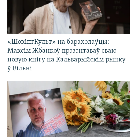
«ШокінгКульт» на барахолаўцы:
Максім Жбанкоў прэзэнтаваў сваю
новую кнігу на Кальварыйскім рынку
ў Вільні