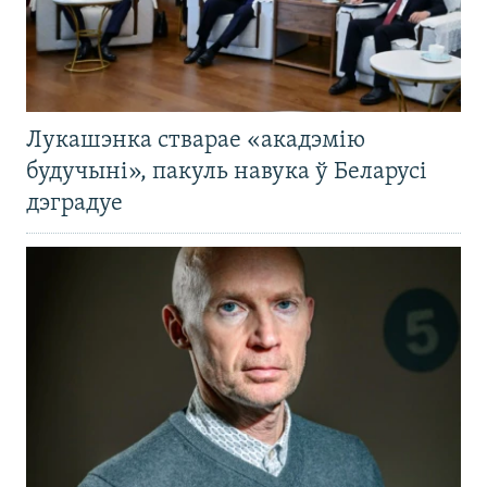
Лукашэнка стварае «акадэмію
будучыні», пакуль навука ў Беларусі
дэградуе