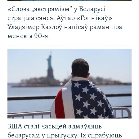
«Слова „экстрэмізм“ у Беларусі
страціла сэнс». Аўтар «Гопнікаў»
Уладзімер Казлоў напісаў раман пра
менскія 90-я
ЗША сталі часьцей адмаўляць
беларусам у прытулку. Іх спрабуюць