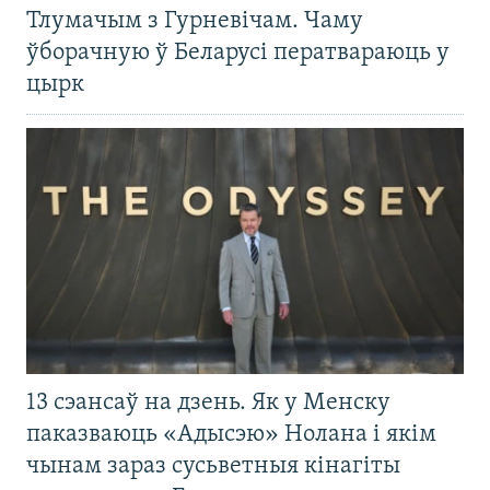
Тлумачым з Гурневічам. Чаму
ўборачную ў Беларусі ператвараюць у
цырк
13 сэансаў на дзень. Як у Менску
паказваюць «Адысэю» Нолана і якім
чынам зараз сусьветныя кінагіты