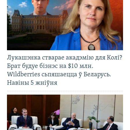
Лукашэнка стварае акадэмію для Колі?
Брат будуе бізнэс на $10 млн.
Wildberries сьпяшаецца ў Беларусь.
Навіны 5 жніўня