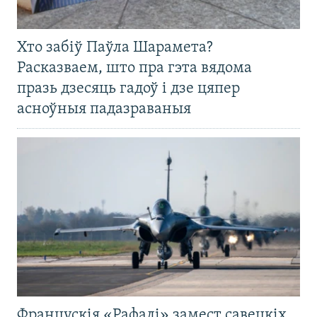
Хто забіў Паўла Шарамета?
Расказваем, што пра гэта вядома
празь дзесяць гадоў і дзе цяпер
асноўныя падазраваныя
Францускія «Рафалі» замест савецкіх