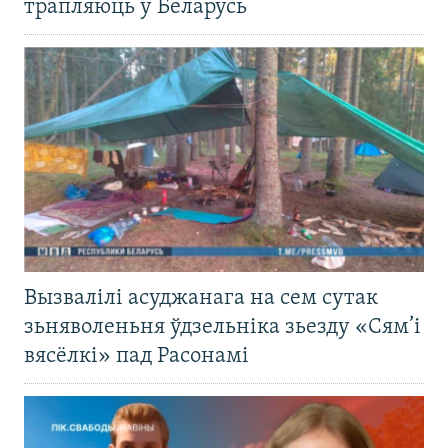
трапляюць у Беларусь
Вызвалілі асуджанага на сем сутак
зьняволеньня ўдзельніка зьезду «Сям’і
вясёлкі» пад Расонамі