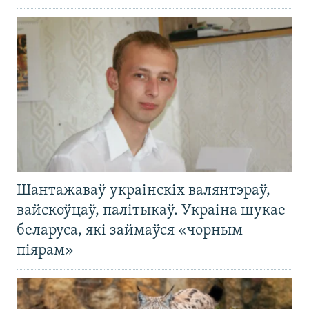
Шантажаваў украінскіх валянтэраў,
вайскоўцаў, палітыкаў. Украіна шукае
беларуса, які займаўся «чорным
піярам»