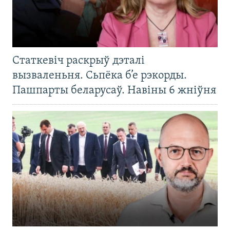
Статкевіч раскрыў дэталі
вызваленьня. Сьпёка б’е рэкорды.
Пашпарты беларусаў. Навіны 6 жніўня