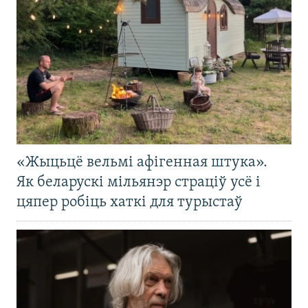
«Жыцьцё вельмі афігенная штука».
Як беларускі мільянэр страціў усё і
цяпер робіць хаткі для турыстаў