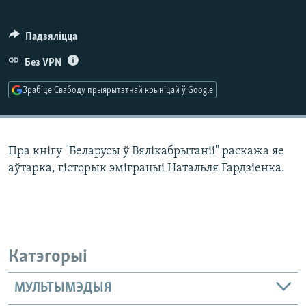
КУЛЬТУРА
МОВА
КАЛЯНДАР
НА ХВАЛЯХ СВАБОДЫ
Падзяліцца
Без VPN
Зрабіце Свабоду прыярытэтнай крыніцай ў Google
Пра кнігу "Беларусы ў Вялікабрытаніі" раскажа яе
аўтарка, гісторык эміграцыі Натальля Гардзіенка.
Катэгорыі
МУЛЬТЫМЭДЫЯ