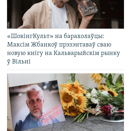
«ШокінгКульт» на барахолаўцы:
Максім Жбанкоў прэзэнтаваў сваю
новую кнігу на Кальварыйскім рынку
ў Вільні