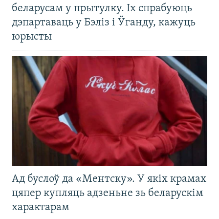
беларусам у прытулку. Іх спрабуюць
дэпартаваць у Бэліз і Ўганду, кажуць
юрысты
Ад буслоў да «Ментску». У якіх крамах
цяпер купляць адзеньне зь беларускім
характарам