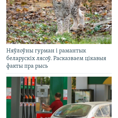
Няўлоўны гурман і рамантык
беларускіх лясоў. Расказваем цікавыя
факты пра рысь