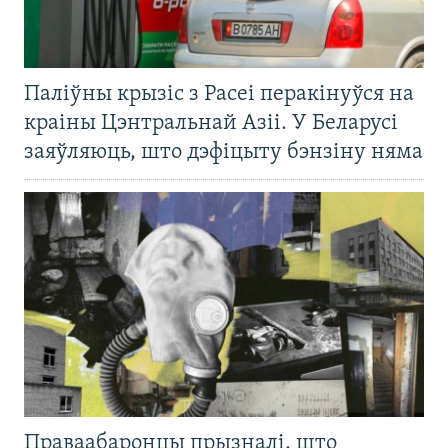
Паліўны крызіс з Расеі перакінуўся на
краіны Цэнтральнай Азіі. У Беларусі
заяўляюць, што дэфіцыту бэнзіну няма
Праваабаронцы прызналі, што