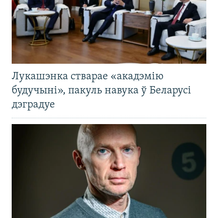
Лукашэнка стварае «акадэмію
будучыні», пакуль навука ў Беларусі
дэградуе