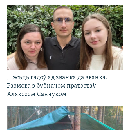
Шэсьць гадоў ад званка да званка.
Размова з бубначом пратэстаў
Аляксеем Санчуком