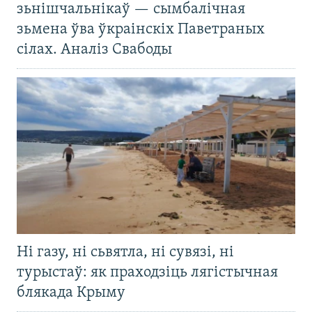
зьнішчальнікаў — сымбалічная
зьмена ўва ўкраінскіх Паветраных
сілах. Аналіз Свабоды
Ні газу, ні сьвятла, ні сувязі, ні
турыстаў: як праходзіць лягістычная
блякада Крыму