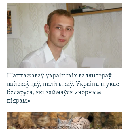
Шантажаваў украінскіх валянтэраў,
вайскоўцаў, палітыкаў. Украіна шукае
беларуса, які займаўся «чорным
піярам»