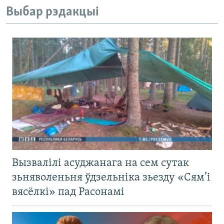
Выбар рэдакцыі
Вызвалілі асуджанага на сем сутак
зьняволеньня ўдзельніка зьезду «Сям’і
вясёлкі» пад Расонамі