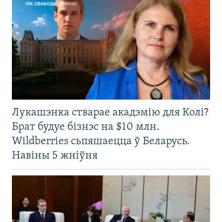
Лукашэнка стварае акадэмію для Колі?
Брат будуе бізнэс на $10 млн.
Wildberries сьпяшаецца ў Беларусь.
Навіны 5 жніўня