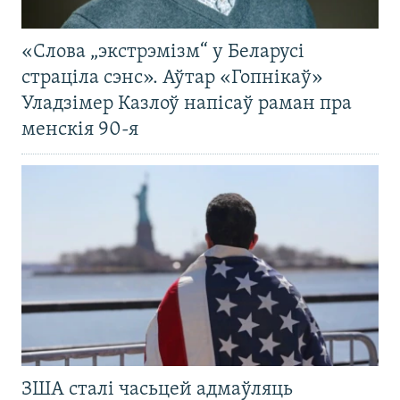
«Слова „экстрэмізм“ у Беларусі
страціла сэнс». Аўтар «Гопнікаў»
Уладзімер Казлоў напісаў раман пра
менскія 90-я
ЗША сталі часьцей адмаўляць