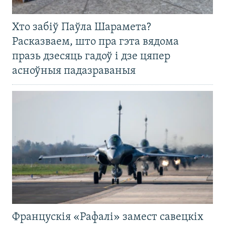
Хто забіў Паўла Шарамета?
Расказваем, што пра гэта вядома
празь дзесяць гадоў і дзе цяпер
асноўныя падазраваныя
Францускія «Рафалі» замест савецкіх