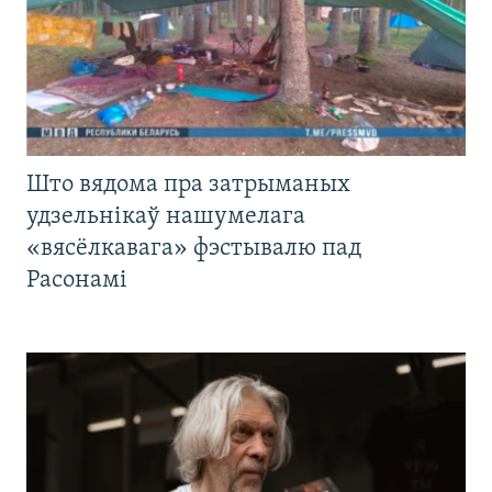
Што вядома пра затрыманых
удзельнікаў нашумелага
«вясёлкавага» фэстывалю пад
Расонамі