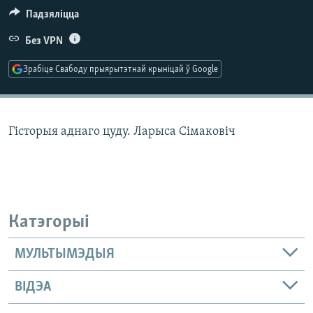
КУЛЬТУРА
МОВА
Падзяліцца
КАЛЯНДАР
НА ХВАЛЯХ СВАБОДЫ
Без VPN
Зрабіце Свабоду прыярытэтнай крыніцай ў Google
Гісторыя аднаго цуду. Ларыса Сімаковіч
Катэгорыі
МУЛЬТЫМЭДЫЯ
ВІДЭА