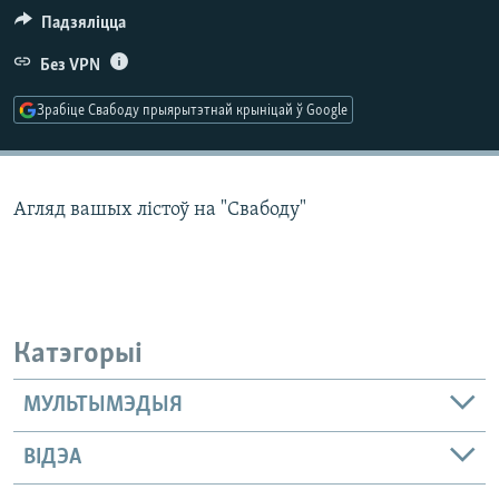
КУЛЬТУРА
МОВА
Падзяліцца
КАЛЯНДАР
НА ХВАЛЯХ СВАБОДЫ
Без VPN
Зрабіце Свабоду прыярытэтнай крыніцай ў Google
Агляд вашых лістоў на "Свабоду"
Катэгорыі
МУЛЬТЫМЭДЫЯ
ВІДЭА