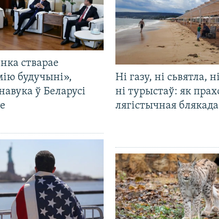
нка стварае
мію будучыні»,
Ні газу, ні сьвятла, н
навука ў Беларусі
ні турыстаў: як прах
е
лягістычная блякад