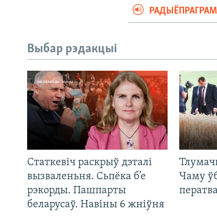
РАДЫЁПРАГРА
Выбар рэдакцыі
Статкевіч раскрыў дэталі
Тлумач
вызваленьня. Сьпёка б’е
Чаму ў
рэкорды. Пашпарты
ператв
беларусаў. Навіны 6 жніўня