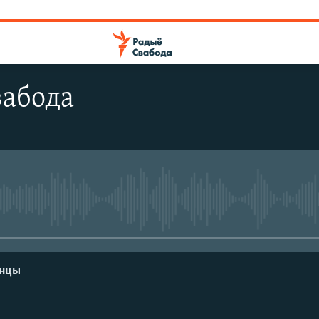
вабода
No media source currently avail
енцы