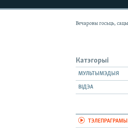
КАЛЯНДАР
НА ХВАЛЯХ СВАБОДЫ
Вечаровы госьць, сац
Катэгорыі
МУЛЬТЫМЭДЫЯ
ВІДЭА
ТЭЛЕПРАГРАМЫ