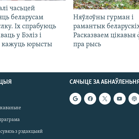
алі часьцей
яць беларусам
Няўлоўны гурман і
лку. Іх спрабуюць
рамантык беларускіх
ваць у Бэліз і
Расказваем цікавыя
, кажуць юрысты
пра рысь
АЦЫЯ
САЧЫЦЕ ЗА АБНАЎЛЕНЬН
якаваньне
праграма
 сувязь з рэдакцыяй