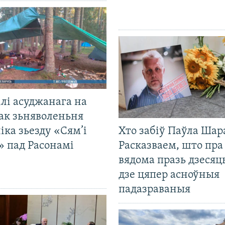
лі асуджанага на
ак зьняволеньня
іка зьезду «Сям’і
Хто забіў Паўла Шар
» пад Расонамі
Расказваем, што пра
вядома празь дзесяць
дзе цяпер асноўныя
падазраваныя