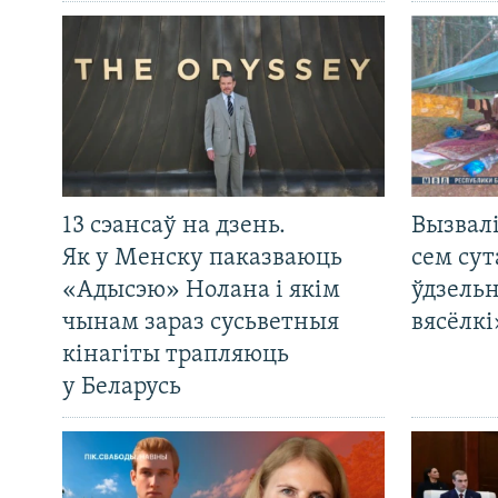
13 сэансаў на дзень.
Вызвалі
Як у Менску паказваюць
сем сут
«Адысэю» Нолана і якім
ўдзельн
чынам зараз сусьветныя
вясёлкі
кінагіты трапляюць
у Беларусь