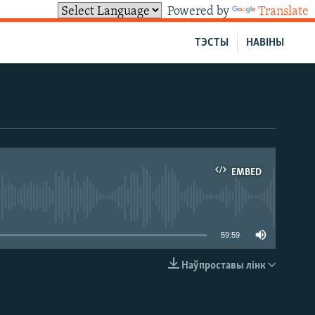
Powered by
Translate
ТЭСТЫ
НАВІНЫ
EMBED
able
59:59
Наўпроставы лінк
EMBED