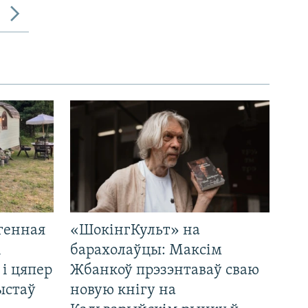
генная
«ШокінгКульт» на
і
барахолаўцы: Максім
 і цяпер
Жбанкоў прэзэнтаваў сваю
ыстаў
новую кнігу на