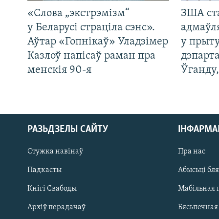
«Слова „экстрэмізм“
ЗША ст
у Беларусі страціла сэнс».
адмаўл
Аўтар «Гопнікаў» Уладзімер
у прыту
Казлоў напісаў раман пра
дэпарта
менскія 90-я
Ўганду
РАЗЬДЗЕЛЫ САЙТУ
ІНФАРМ
Стужка навінаў
Пра нас
Падкасты
Абысьці бл
Кнігі Свабоды
Мабільная 
Архіў перадачаў
Бясьпечная