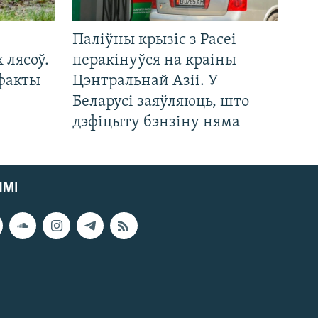
Паліўны крызіс з Расеі
 лясоў.
перакінуўся на краіны
 факты
Цэнтральнай Азіі. У
Беларусі заяўляюць, што
дэфіцыту бэнзіну няма
ЯМІ