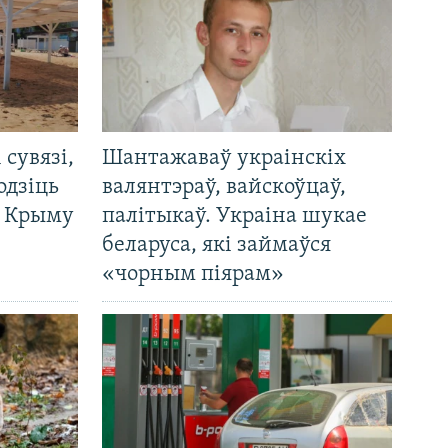
і сувязі,
Шантажаваў украінскіх
одзіць
валянтэраў, вайскоўцаў,
а Крыму
палітыкаў. Украіна шукае
беларуса, які займаўся
«чорным піярам»