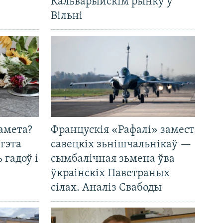
Кальварыйскім рынку ў
Вільні
амета?
Францускія «Рафалі» замест
 гэта
савецкіх зьнішчальнікаў —
 гадоў і
сымбалічная зьмена ўва
ўкраінскіх Паветраных
сілах. Аналіз Свабоды