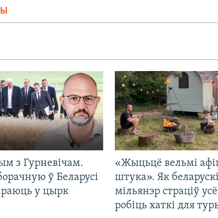
МЫ
ым з Гурневічам.
«Жыцьцё вельмі афі
борачную ў Беларусі
штука». Як беларуск
араюць у цырк
мільянэр страціў усё
робіць хаткі для тур