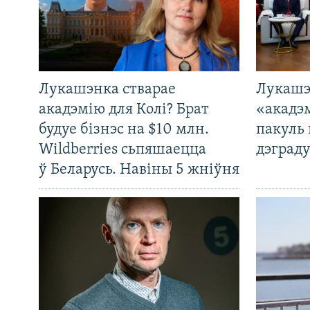
Лукашэнка стварае
Лукашэ
акадэмію для Колі? Брат
«акадэ
будуе бізнэс на $10 млн.
пакуль 
Wildberries сьпяшаецца
дэграду
ў Беларусь. Навіны 5 жніўня