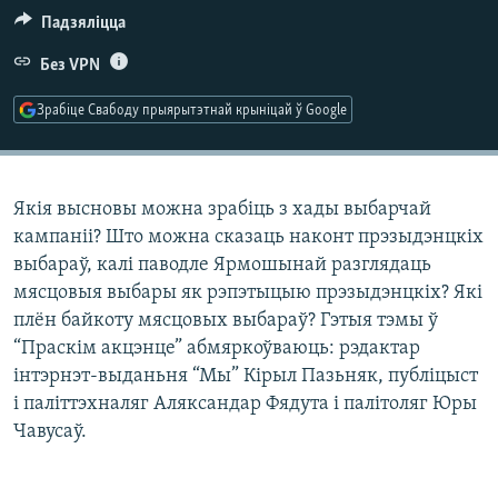
КУЛЬТУРА
МОВА
Падзяліцца
КАЛЯНДАР
НА ХВАЛЯХ СВАБОДЫ
Без VPN
Зрабіце Свабоду прыярытэтнай крыніцай ў Google
Якія высновы можна зрабіць з хады выбарчай
кампаніі? Што можна сказаць наконт прэзыдэнцкіх
выбараў, калі паводле Ярмошынай разглядаць
мясцовыя выбары як рэпэтыцыю прэзыдэнцкіх? Які
плён байкоту мясцовых выбараў? Гэтыя тэмы ў
“Праскім акцэнце” абмяркоўваюць: рэдактар
інтэрнэт-выданьня “Мы” Кірыл Пазьняк, публіцыст
і паліттэхналяг Аляксандар Фядута і палітоляг Юры
Чавусаў.