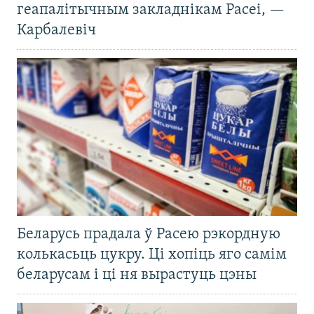
геапалітычным закладнікам Расеі, —
Карбалевіч
Беларусь прадала ў Расею рэкордную
колькасьць цукру. Ці хопіць яго самім
беларусам і ці ня вырастуць цэны