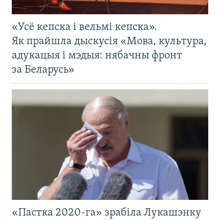
«Усё кепска і вельмі кепска».
Як прайшла дыскусія «Мова, культура,
адукацыя і мэдыя: нябачны фронт
за Беларусь»
«Пастка 2020-га» зрабіла Лукашэнку