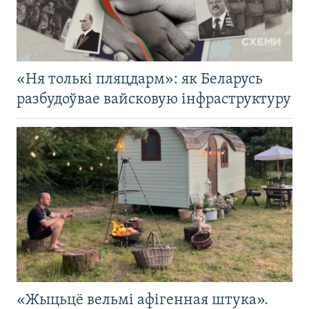
«Ня толькі пляцдарм»: як Беларусь
разбудоўвае вайсковую інфраструктуру
«Жыцьцё вельмі афігенная штука».