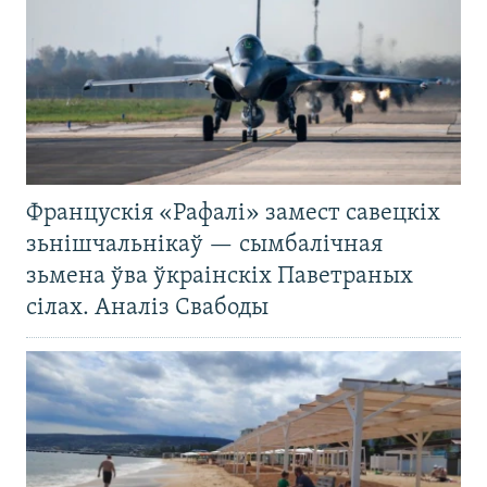
Францускія «Рафалі» замест савецкіх
зьнішчальнікаў — сымбалічная
зьмена ўва ўкраінскіх Паветраных
сілах. Аналіз Свабоды