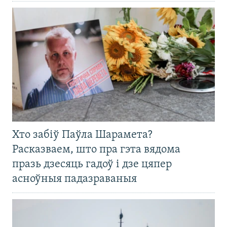
Хто забіў Паўла Шарамета?
Расказваем, што пра гэта вядома
празь дзесяць гадоў і дзе цяпер
асноўныя падазраваныя