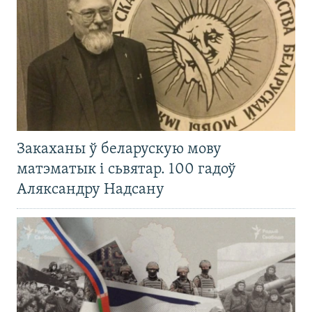
Закаханы ў беларускую мову
матэматык і сьвятар. 100 гадоў
Аляксандру Надсану