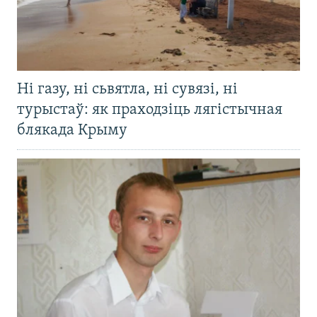
Ні газу, ні сьвятла, ні сувязі, ні
турыстаў: як праходзіць лягістычная
блякада Крыму