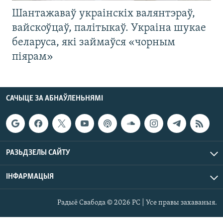
Шантажаваў украінскіх валянтэраў,
вайскоўцаў, палітыкаў. Украіна шукае
беларуса, які займаўся «чорным
піярам»
САЧЫЦЕ ЗА АБНАЎЛЕНЬНЯМІ
РАЗЬДЗЕЛЫ САЙТУ
ІНФАРМАЦЫЯ
Радыё Свабода © 2026 РС | Усе правы захаваныя.