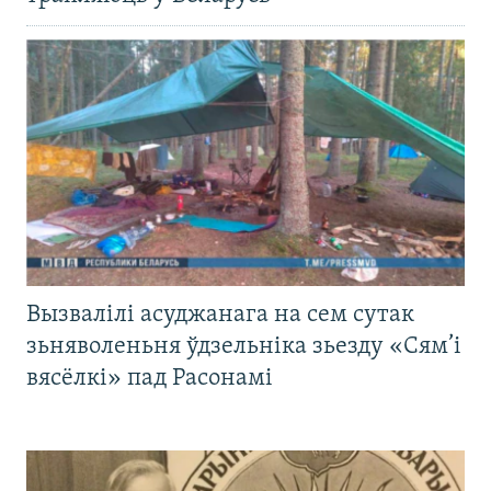
Вызвалілі асуджанага на сем сутак
зьняволеньня ўдзельніка зьезду «Сям’і
вясёлкі» пад Расонамі