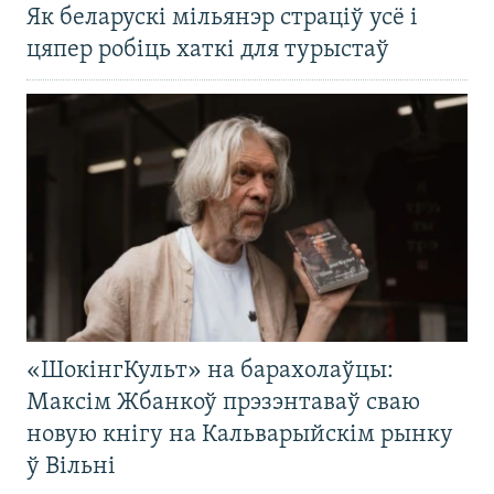
Як беларускі мільянэр страціў усё і
цяпер робіць хаткі для турыстаў
«ШокінгКульт» на барахолаўцы:
Максім Жбанкоў прэзэнтаваў сваю
новую кнігу на Кальварыйскім рынку
ў Вільні