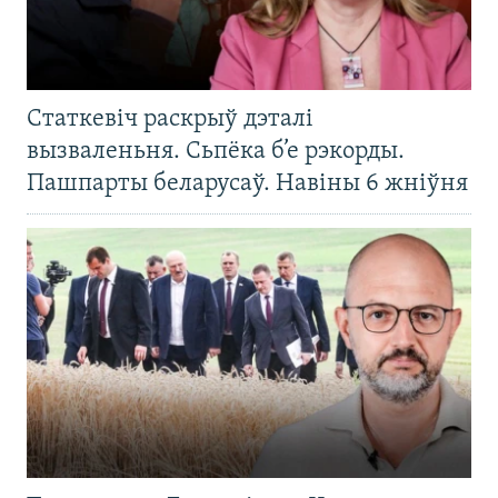
Статкевіч раскрыў дэталі
вызваленьня. Сьпёка б’е рэкорды.
Пашпарты беларусаў. Навіны 6 жніўня