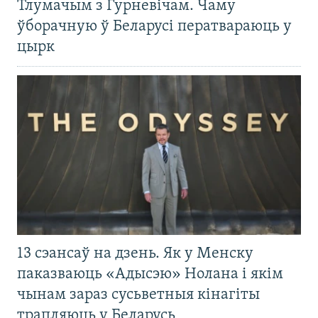
Тлумачым з Гурневічам. Чаму
ўборачную ў Беларусі ператвараюць у
цырк
13 сэансаў на дзень. Як у Менску
паказваюць «Адысэю» Нолана і якім
чынам зараз сусьветныя кінагіты
трапляюць у Беларусь