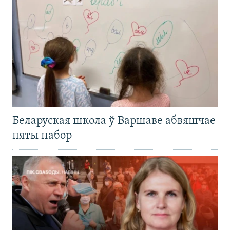
Беларуская школа ў Варшаве абвяшчае
пяты набор