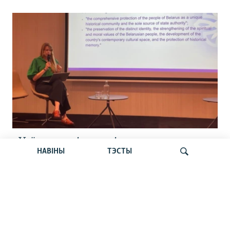
«Усё кепска і вельмі кепска».
НАВІНЫ
ТЭСТЫ
Як прайшла дыскусія «Мова, культура,
адукацыя і мэдыя: нябачны фронт
за Беларусь»
Шукаць