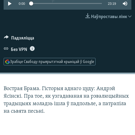
КУЛЬТУРА
МОВА
0:00
23:19
КАЛЯНДАР
НА ХВАЛЯХ СВАБОДЫ
Наўпроставы лінк
Падзяліцца
Без VPN
Зрабіце Свабоду прыярытэтнай крыніцай ў Google
Вострая Брама. Гісторыя аднаго цуду: Андрэй
Ясінскі. Пра тое, як узгадаваная на рэвалюцыйных
традыцыях моладзь ішла ў падпольле, а патрапіла
на сьвята песьні.