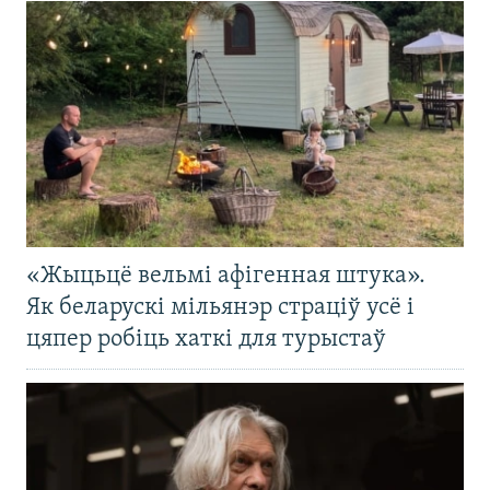
«Жыцьцё вельмі афігенная штука».
Як беларускі мільянэр страціў усё і
цяпер робіць хаткі для турыстаў