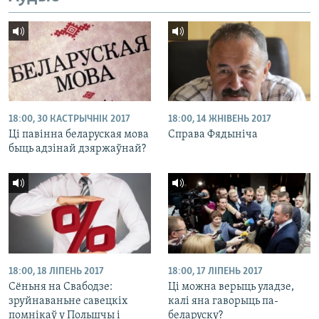
18:00, 30 КАСТРЫЧНІК 2017
18:00, 14 ЖНІВЕНЬ 2017
Ці павінна беларуская мова
Справа Фядыніча
быць адзінай дзяржаўнай?
18:00, 18 ЛІПЕНЬ 2017
18:00, 17 ЛІПЕНЬ 2017
Сёньня на Свабодзе:
Ці можна верыць уладзе,
зруйнаваньне савецкіх
калі яна гаворыць па-
помнікаў у Польшчы і
беларуску?