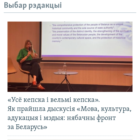
Выбар рэдакцыі
«Усё кепска і вельмі кепска».
Як прайшла дыскусія «Мова, культура,
адукацыя і мэдыя: нябачны фронт
за Беларусь»