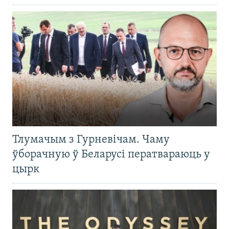
Тлумачым з Гурневічам. Чаму
ўборачную ў Беларусі ператвараюць у
цырк