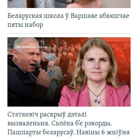
Беларуская школа ў Варшаве абвяшчае
пяты набор
Статкевіч раскрыў дэталі
вызваленьня. Сьпёка б’е рэкорды.
Пашпарты беларусаў. Навіны 6 жніўня