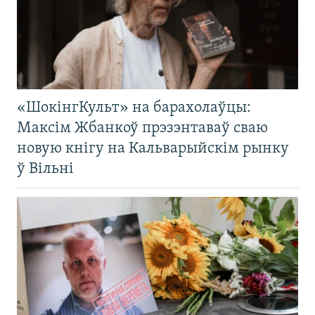
«ШокінгКульт» на барахолаўцы:
Максім Жбанкоў прэзэнтаваў сваю
новую кнігу на Кальварыйскім рынку
ў Вільні