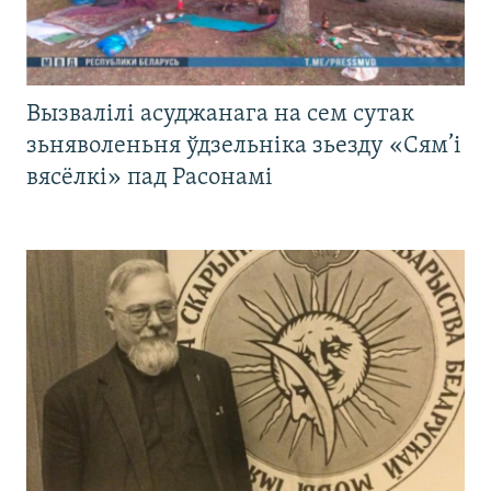
Вызвалілі асуджанага на сем сутак
зьняволеньня ўдзельніка зьезду «Сям’і
вясёлкі» пад Расонамі