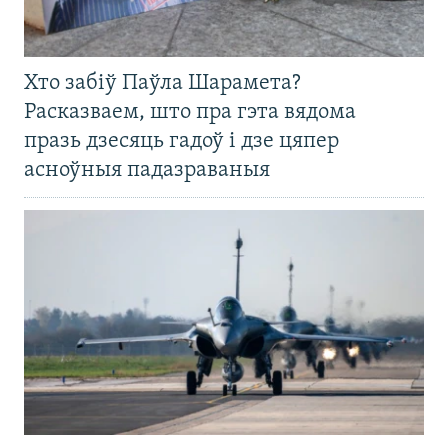
Хто забіў Паўла Шарамета?
Расказваем, што пра гэта вядома
празь дзесяць гадоў і дзе цяпер
асноўныя падазраваныя