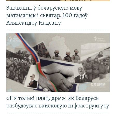
Закаханы ў беларускую мову
матэматык і сьвятар. 100 гадоў
Аляксандру Надсану
«Ня толькі пляцдарм»: як Беларусь
разбудоўвае вайсковую інфраструктуру