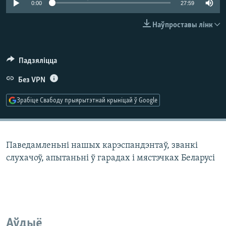
0:00
27:59
КУЛЬТУРА
МОВА
КАЛЯНДАР
НА ХВАЛЯХ СВАБОДЫ
Наўпроставы лінк
Падзяліцца
Без VPN
Зрабіце Свабоду прыярытэтнай крыніцай ў Google
Паведамленьні нашых карэспандэнтаў, званкі
слухачоў, апытаньні ў гарадах і мястэчках Беларусі
Аўдыё