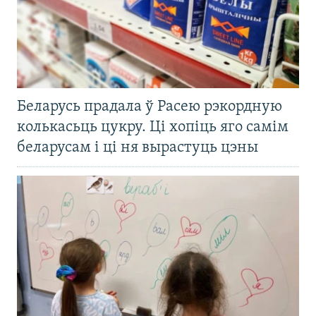
Беларусь прадала ў Расею рэкордную
колькасьць цукру. Ці хопіць яго самім
беларусам і ці ня вырастуць цэны