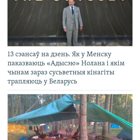
13 сэансаў на дзень. Як у Менску
паказваюць «Адысэю» Нолана і якім
чынам зараз сусьветныя кінагіты
трапляюць у Беларусь