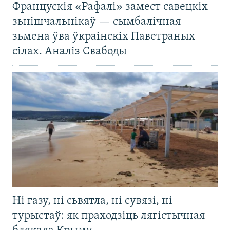
Францускія «Рафалі» замест савецкіх
зьнішчальнікаў — сымбалічная
зьмена ўва ўкраінскіх Паветраных
сілах. Аналіз Свабоды
Ні газу, ні сьвятла, ні сувязі, ні
турыстаў: як праходзіць лягістычная