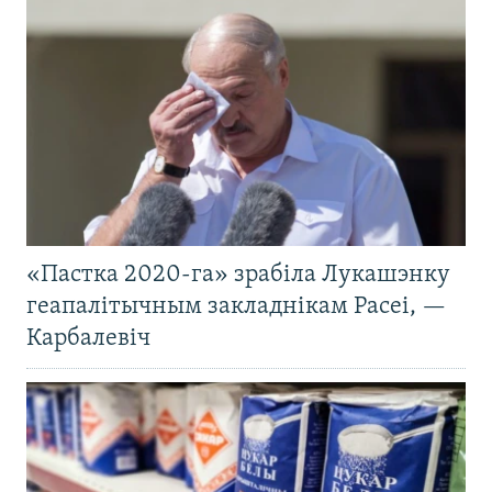
«Пастка 2020-га» зрабіла Лукашэнку
геапалітычным закладнікам Расеі, —
Карбалевіч