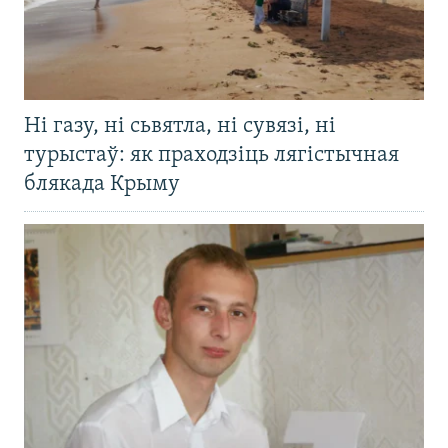
Ні газу, ні сьвятла, ні сувязі, ні
турыстаў: як праходзіць лягістычная
блякада Крыму