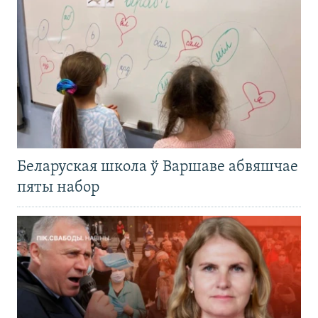
Беларуская школа ў Варшаве абвяшчае
пяты набор