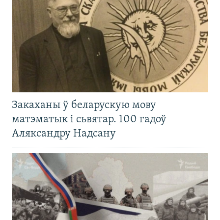
Закаханы ў беларускую мову
матэматык і сьвятар. 100 гадоў
Аляксандру Надсану