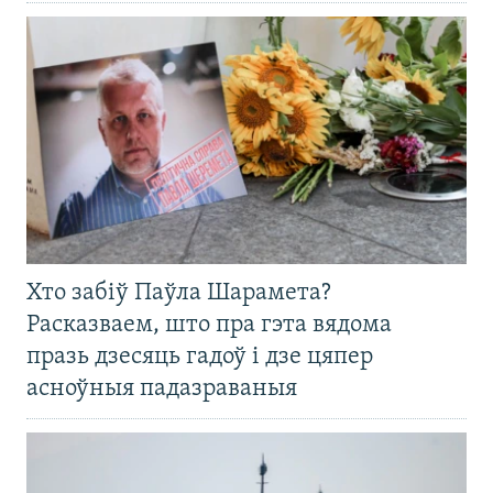
Хто забіў Паўла Шарамета?
Расказваем, што пра гэта вядома
празь дзесяць гадоў і дзе цяпер
асноўныя падазраваныя