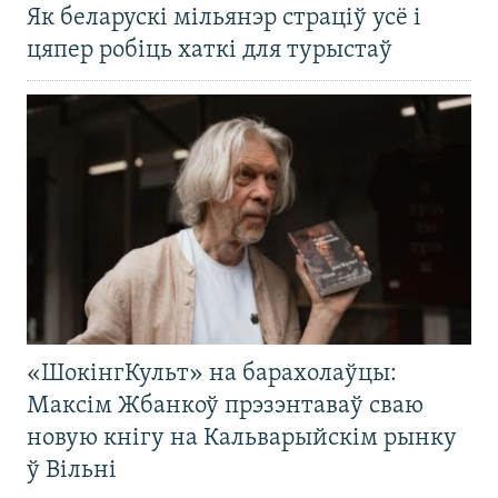
Як беларускі мільянэр страціў усё і
цяпер робіць хаткі для турыстаў
«ШокінгКульт» на барахолаўцы:
Максім Жбанкоў прэзэнтаваў сваю
новую кнігу на Кальварыйскім рынку
ў Вільні