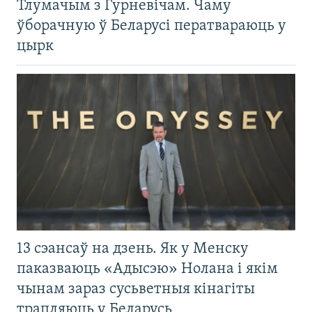
Тлумачым з Гурневічам. Чаму
ўборачную ў Беларусі ператвараюць у
цырк
13 сэансаў на дзень. Як у Менску
паказваюць «Адысэю» Нолана і якім
чынам зараз сусьветныя кінагіты
трапляюць у Беларусь