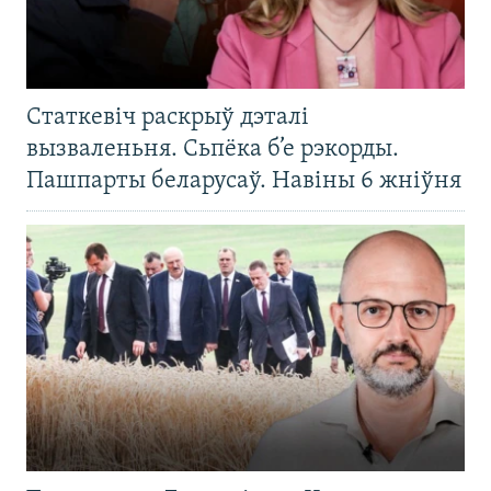
Статкевіч раскрыў дэталі
вызваленьня. Сьпёка б’е рэкорды.
Пашпарты беларусаў. Навіны 6 жніўня