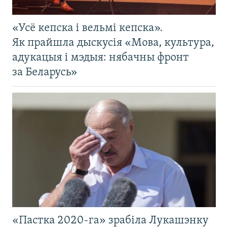
«Усё кепска і вельмі кепска».
Як прайшла дыскусія «Мова, культура,
адукацыя і мэдыя: нябачны фронт
за Беларусь»
«Пастка 2020-га» зрабіла Лукашэнку