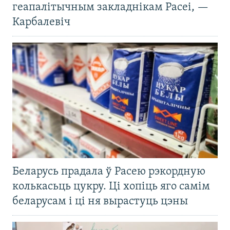
геапалітычным закладнікам Расеі, —
Карбалевіч
Беларусь прадала ў Расею рэкордную
колькасьць цукру. Ці хопіць яго самім
беларусам і ці ня вырастуць цэны