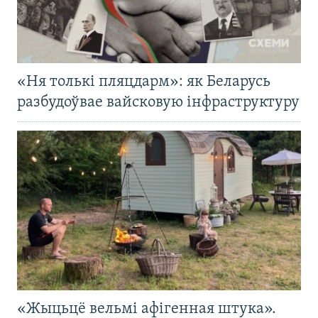
«Ня толькі пляцдарм»: як Беларусь
разбудоўвае вайсковую інфраструктуру
«Жыцьцё вельмі афігенная штука».