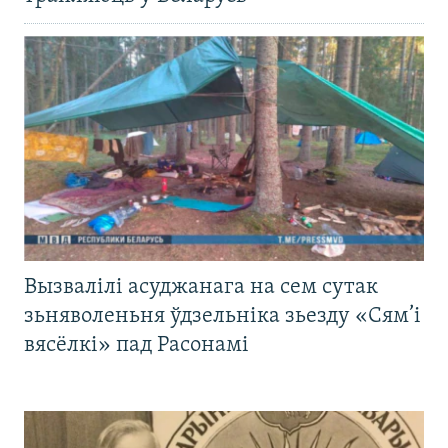
Вызвалілі асуджанага на сем сутак
зьняволеньня ўдзельніка зьезду «Сям’і
вясёлкі» пад Расонамі