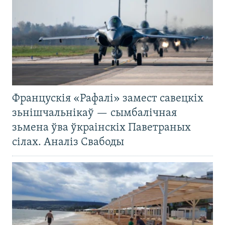
Францускія «Рафалі» замест савецкіх
зьнішчальнікаў — сымбалічная
зьмена ўва ўкраінскіх Паветраных
сілах. Аналіз Свабоды