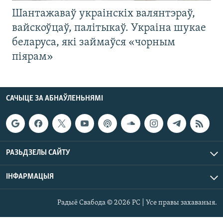
Шантажаваў украінскіх валянтэраў,
вайскоўцаў, палітыкаў. Украіна шукае
беларуса, які займаўся «чорным
піярам»
САЧЫЦЕ ЗА АБНАЎЛЕНЬНЯМІ
РАЗЬДЗЕЛЫ САЙТУ
ІНФАРМАЦЫЯ
Радыё Свабода © 2026 РС | Усе правы захаваныя.