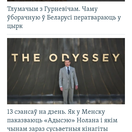
Тлумачым з Гурневічам. Чаму
ўборачную ў Беларусі ператвараюць у
цырк
13 сэансаў на дзень. Як у Менску
паказваюць «Адысэю» Нолана і якім
чынам зараз сусьветныя кінагіты