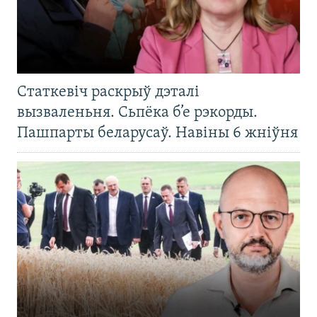
Статкевіч раскрыў дэталі
вызваленьня. Сьпёка б’е рэкорды.
Пашпарты беларусаў. Навіны 6 жніўня