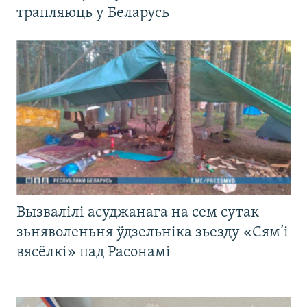
трапляюць у Беларусь
Вызвалілі асуджанага на сем сутак
зьняволеньня ўдзельніка зьезду «Сям’і
вясёлкі» пад Расонамі