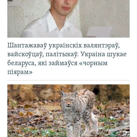
Шантажаваў украінскіх валянтэраў,
вайскоўцаў, палітыкаў. Украіна шукае
беларуса, які займаўся «чорным
піярам»