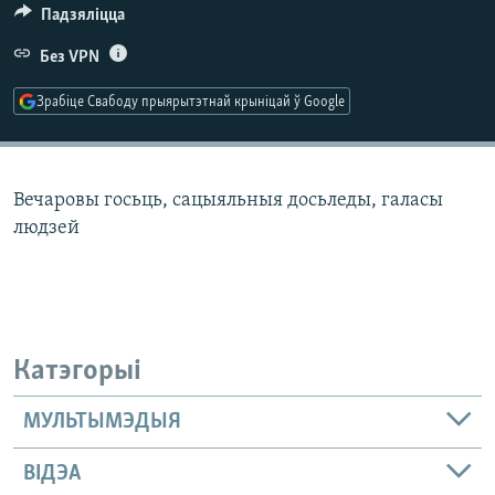
КУЛЬТУРА
МОВА
Падзяліцца
КАЛЯНДАР
НА ХВАЛЯХ СВАБОДЫ
Без VPN
Зрабіце Свабоду прыярытэтнай крыніцай ў Google
Вечаровы госьць, сацыяльныя досьледы, галасы
людзей
Катэгорыі
МУЛЬТЫМЭДЫЯ
ВІДЭА