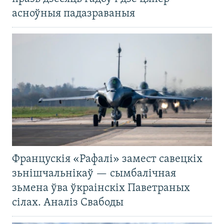
асноўныя падазраваныя
Францускія «Рафалі» замест савецкіх
зьнішчальнікаў — сымбалічная
зьмена ўва ўкраінскіх Паветраных
сілах. Аналіз Свабоды