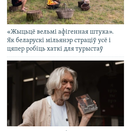
«Жыцьцё вельмі афігенная штука».
Як беларускі мільянэр страціў усё і
цяпер робіць хаткі для турыстаў