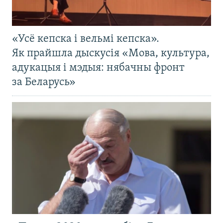
«Усё кепска і вельмі кепска».
Як прайшла дыскусія «Мова, культура,
адукацыя і мэдыя: нябачны фронт
за Беларусь»