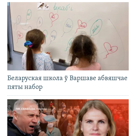
Беларуская школа ў Варшаве абвяшчае
пяты набор