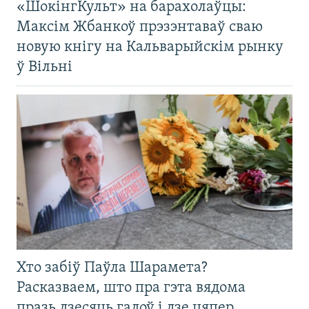
«ШокінгКульт» на барахолаўцы:
Максім Жбанкоў прэзэнтаваў сваю
новую кнігу на Кальварыйскім рынку
ў Вільні
Хто забіў Паўла Шарамета?
Расказваем, што пра гэта вядома
празь дзесяць гадоў і дзе цяпер