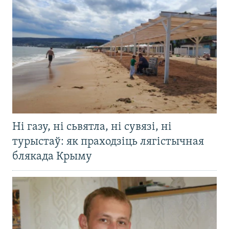
Ні газу, ні сьвятла, ні сувязі, ні
турыстаў: як праходзіць лягістычная
блякада Крыму