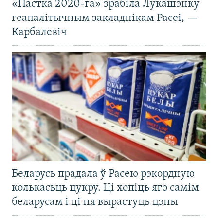
«Пастка 2020-га» зрабіла Лукашэнку
геапалітычным закладнікам Расеі, —
Карбалевіч
Беларусь прадала ў Расею рэкордную
колькасьць цукру. Ці хопіць яго самім
беларусам і ці ня вырастуць цэны