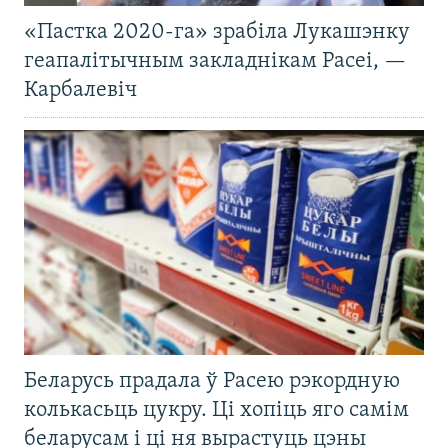
«Пастка 2020-га» зрабіла Лукашэнку
геапалітычным закладнікам Расеі, —
Карбалевіч
Беларусь прадала ў Расею рэкордную
колькасьць цукру. Ці хопіць яго самім
беларусам і ці ня вырастуць цэны