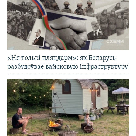
«Ня толькі пляцдарм»: як Беларусь
разбудоўвае вайсковую інфраструктуру