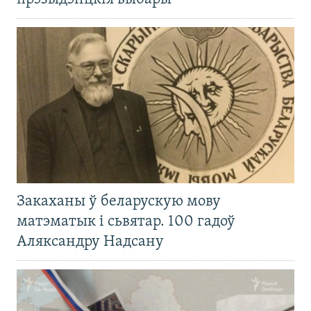
Закаханы ў беларускую мову
матэматык і сьвятар. 100 гадоў
Аляксандру Надсану