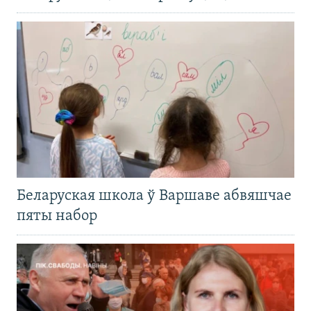
Беларуская школа ў Варшаве абвяшчае
пяты набор