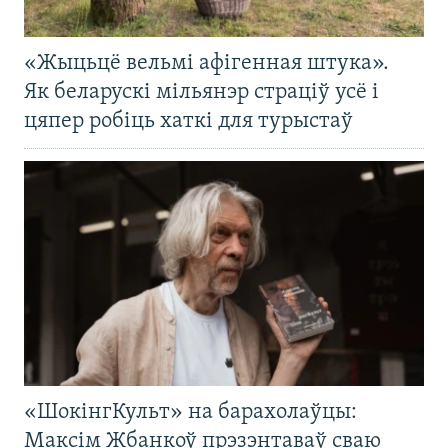
«Жыцьцё вельмі афігенная штука».
Як беларускі мільянэр страціў усё і
цяпер робіць хаткі для турыстаў
«ШокінгКульт» на барахолаўцы:
Максім Жбанкоў прэзэнтаваў сваю