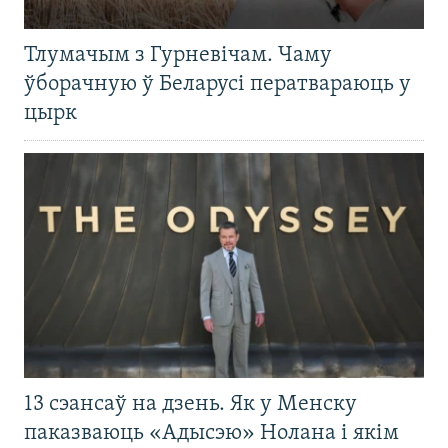
Тлумачым з Гурневічам. Чаму
ўборачную ў Беларусі ператвараюць у
цырк
13 сэансаў на дзень. Як у Менску
паказваюць «Адысэю» Нолана і якім