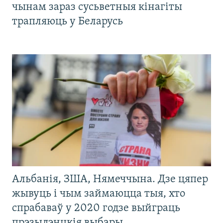
чынам зараз сусьветныя кінагіты
трапляюць у Беларусь
Альбанія, ЗША, Нямеччына. Дзе цяпер
жывуць і чым займаюцца тыя, хто
спрабаваў у 2020 годзе выйграць
прэзыдэнцкія выбары