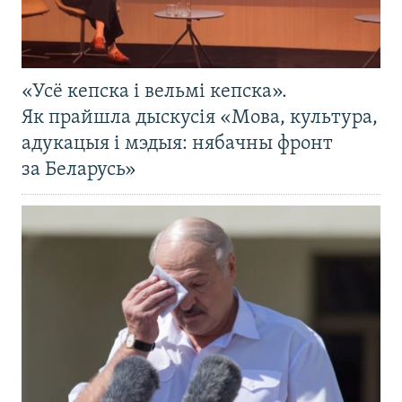
«Усё кепска і вельмі кепска».
Як прайшла дыскусія «Мова, культура,
адукацыя і мэдыя: нябачны фронт
за Беларусь»