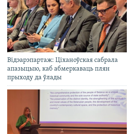
Відэарэпартаж: Ціханоўская сабрала
апазыцыю, каб абмеркаваць плян
прыходу да ўлады