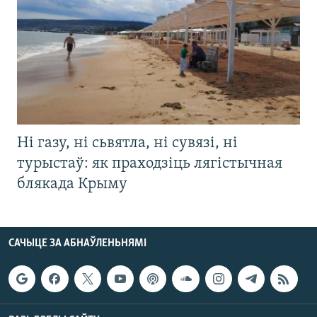
Ні газу, ні сьвятла, ні сувязі, ні
турыстаў: як праходзіць лягістычная
блякада Крыму
САЧЫЦЕ ЗА АБНАЎЛЕНЬНЯМІ