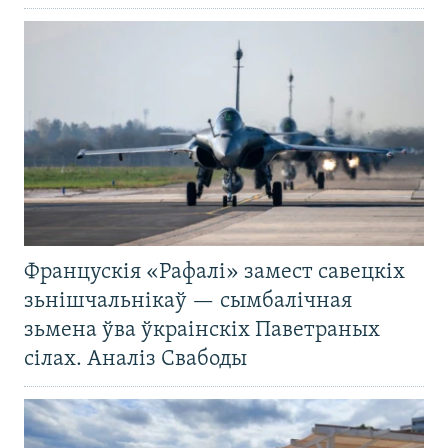
Францускія «Рафалі» замест савецкіх
зьнішчальнікаў — сымбалічная
зьмена ўва ўкраінскіх Паветраных
сілах. Аналіз Свабоды