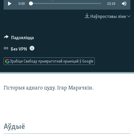
КУЛЬТУРА
МОВА
0:00
23:19
КАЛЯНДАР
НА ХВАЛЯХ СВАБОДЫ
Наўпроставы лінк
Падзяліцца
Без VPN
Зрабіце Свабоду прыярытэтнай крыніцай ў Google
Гісторыя аднаго цуду. Ігар Марачкін.
Аўдыё