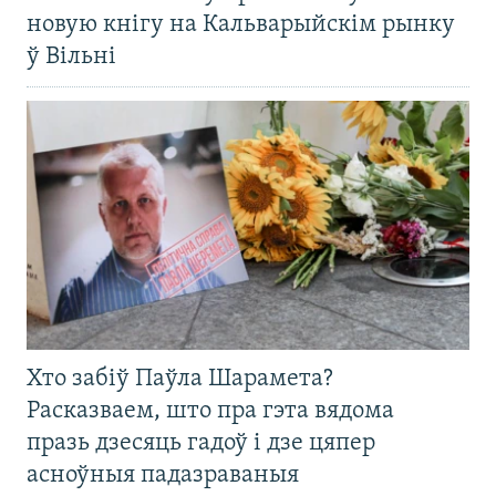
новую кнігу на Кальварыйскім рынку
ў Вільні
Хто забіў Паўла Шарамета?
Расказваем, што пра гэта вядома
празь дзесяць гадоў і дзе цяпер
асноўныя падазраваныя