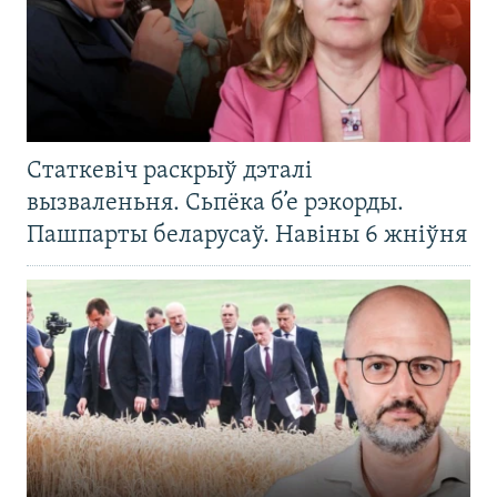
Статкевіч раскрыў дэталі
вызваленьня. Сьпёка б’е рэкорды.
Пашпарты беларусаў. Навіны 6 жніўня