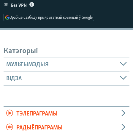
КУЛЬТУРА
МОВА
Без VPN
КАЛЯНДАР
НА ХВАЛЯХ СВАБОДЫ
Зрабіце Свабоду прыярытэтнай крыніцай ў Google
Катэгорыі
МУЛЬТЫМЭДЫЯ
ВІДЭА
ТЭЛЕПРАГРАМЫ
РАДЫЁПРАГРАМЫ