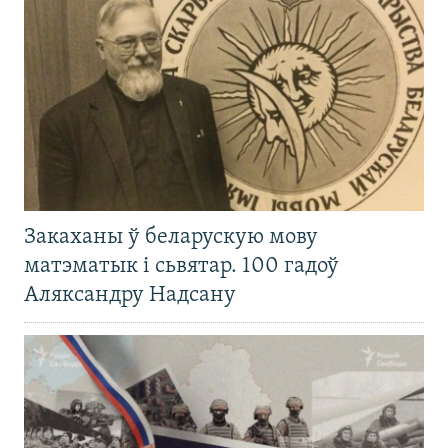
Закаханы ў беларускую мову
матэматык і сьвятар. 100 гадоў
Аляксандру Надсану