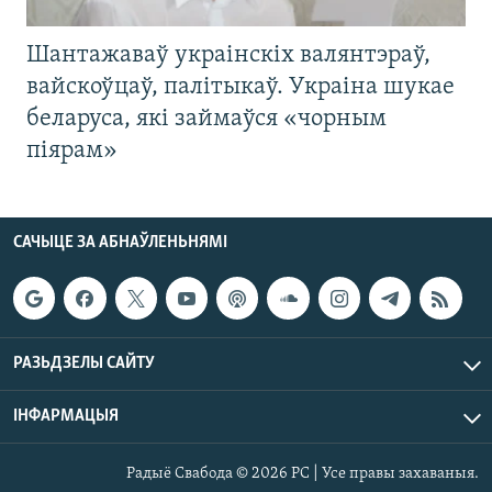
Шантажаваў украінскіх валянтэраў,
вайскоўцаў, палітыкаў. Украіна шукае
беларуса, які займаўся «чорным
піярам»
САЧЫЦЕ ЗА АБНАЎЛЕНЬНЯМІ
РАЗЬДЗЕЛЫ САЙТУ
ІНФАРМАЦЫЯ
Радыё Свабода © 2026 РС | Усе правы захаваныя.