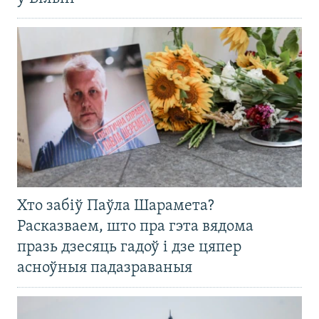
Хто забіў Паўла Шарамета?
Расказваем, што пра гэта вядома
празь дзесяць гадоў і дзе цяпер
асноўныя падазраваныя