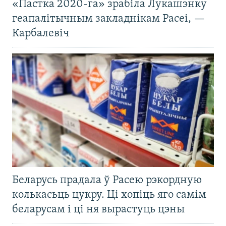
«Пастка 2020-га» зрабіла Лукашэнку
геапалітычным закладнікам Расеі, —
Карбалевіч
Беларусь прадала ў Расею рэкордную
колькасьць цукру. Ці хопіць яго самім
беларусам і ці ня вырастуць цэны