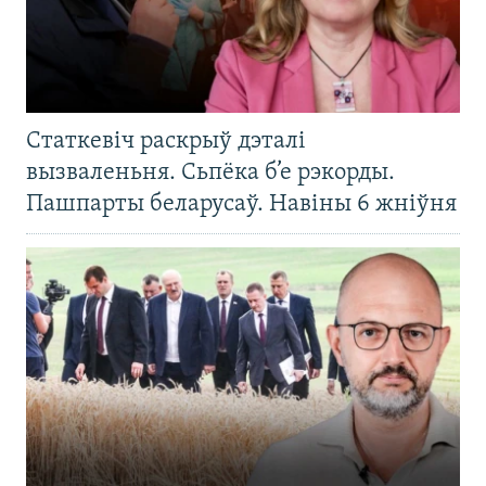
Статкевіч раскрыў дэталі
вызваленьня. Сьпёка б’е рэкорды.
Пашпарты беларусаў. Навіны 6 жніўня