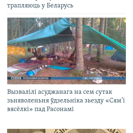
трапляюць у Беларусь
Вызвалілі асуджанага на сем сутак
зьняволеньня ўдзельніка зьезду «Сям’і
вясёлкі» пад Расонамі