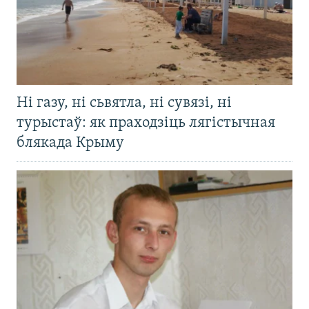
Ні газу, ні сьвятла, ні сувязі, ні
турыстаў: як праходзіць лягістычная
блякада Крыму