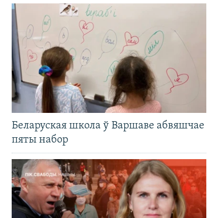
Беларуская школа ў Варшаве абвяшчае
пяты набор