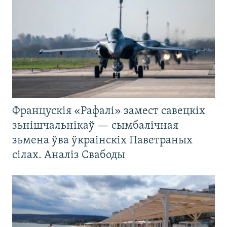
Францускія «Рафалі» замест савецкіх
зьнішчальнікаў — сымбалічная
зьмена ўва ўкраінскіх Паветраных
сілах. Аналіз Свабоды