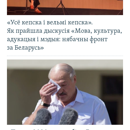
«Усё кепска і вельмі кепска».
Як прайшла дыскусія «Мова, культура,
адукацыя і мэдыя: нябачны фронт
за Беларусь»