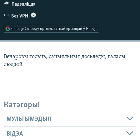
КУЛЬТУРА
МОВА
Падзяліцца
КАЛЯНДАР
НА ХВАЛЯХ СВАБОДЫ
Без VPN
Зрабіце Свабоду прыярытэтнай крыніцай ў Google
Вечаровы госьць, сацыяльныя досьледы, галасы
людзей
Катэгорыі
МУЛЬТЫМЭДЫЯ
ВІДЭА