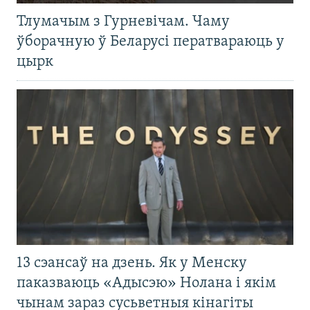
Тлумачым з Гурневічам. Чаму
ўборачную ў Беларусі ператвараюць у
цырк
13 сэансаў на дзень. Як у Менску
паказваюць «Адысэю» Нолана і якім
чынам зараз сусьветныя кінагіты