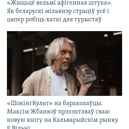
«Жыцьцё вельмі афігенная штука».
Як беларускі мільянэр страціў усё і
цяпер робіць хаткі для турыстаў
«ШокінгКульт» на барахолаўцы:
Максім Жбанкоў прэзэнтаваў сваю
новую кнігу на Кальварыйскім рынку
ў Вільні