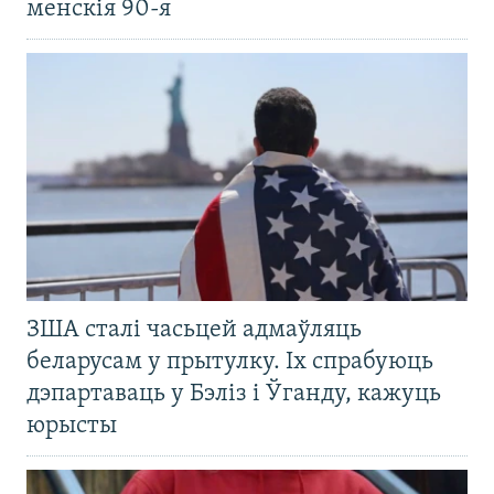
менскія 90-я
ЗША сталі часьцей адмаўляць
беларусам у прытулку. Іх спрабуюць
дэпартаваць у Бэліз і Ўганду, кажуць
юрысты