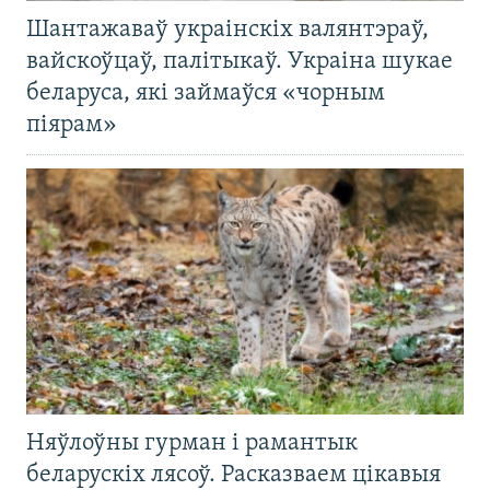
Шантажаваў украінскіх валянтэраў,
вайскоўцаў, палітыкаў. Украіна шукае
беларуса, які займаўся «чорным
піярам»
Няўлоўны гурман і рамантык
беларускіх лясоў. Расказваем цікавыя