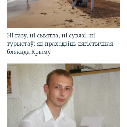
Ні газу, ні сьвятла, ні сувязі, ні
турыстаў: як праходзіць лягістычная
блякада Крыму