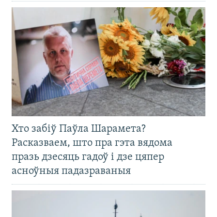
Хто забіў Паўла Шарамета?
Расказваем, што пра гэта вядома
празь дзесяць гадоў і дзе цяпер
асноўныя падазраваныя