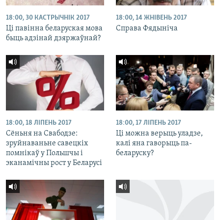
18:00, 30 КАСТРЫЧНІК 2017
18:00, 14 ЖНІВЕНЬ 2017
Ці павінна беларуская мова
Справа Фядыніча
быць адзінай дзяржаўнай?
18:00, 18 ЛІПЕНЬ 2017
18:00, 17 ЛІПЕНЬ 2017
Сёньня на Свабодзе:
Ці можна верыць уладзе,
зруйнаваньне савецкіх
калі яна гаворыць па-
помнікаў у Польшчы і
беларуску?
эканамічны рост у Беларусі