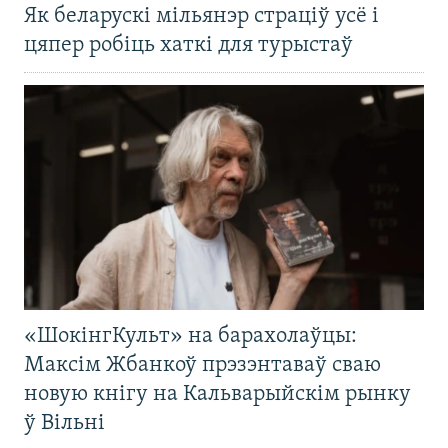
Як беларускі мільянэр страціў усё і
цяпер робіць хаткі для турыстаў
«ШокінгКульт» на барахолаўцы:
Максім Жбанкоў прэзэнтаваў сваю
новую кнігу на Кальварыйскім рынку
ў Вільні