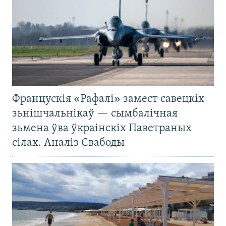
Францускія «Рафалі» замест савецкіх
зьнішчальнікаў — сымбалічная
зьмена ўва ўкраінскіх Паветраных
сілах. Аналіз Свабоды