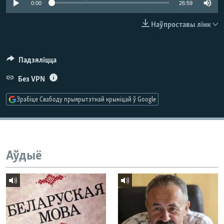
0:00
26:59
КУЛЬТУРА
МОВА
КАЛЯНДАР
НА ХВАЛЯХ СВАБОДЫ
Наўпроставы лінк
Падзяліцца
Без VPN
Зрабіце Свабоду прыярытэтнай крыніцай ў Google
Аўдыё