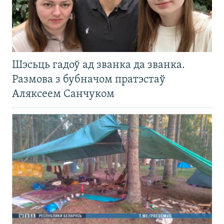
Шэсьць гадоў ад званка да званка.
Размова з бубначом пратэстаў
Аляксеем Санчуком