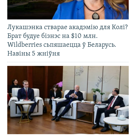
Лукашэнка стварае акадэмію для Колі?
Брат будуе бізнэс на $10 млн.
Wildberries сьпяшаецца ў Беларусь.
Навіны 5 жніўня