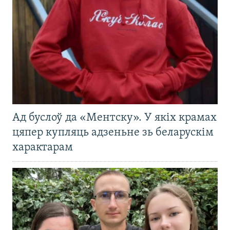
Ад буслоў да «Ментску». У якіх крамах
цяпер купляць адзеньне зь беларускім
характарам