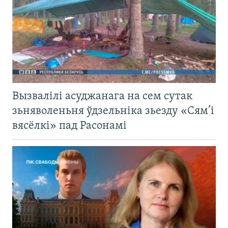
Вызвалілі асуджанага на сем сутак
зьняволеньня ўдзельніка зьезду «Сям’і
вясёлкі» пад Расонамі