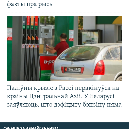
факты пра рысь
Паліўны крызіс з Расеі перакінуўся на
краіны Цэнтральнай Азіі. У Беларусі
заяўляюць, што дэфіцыту бэнзіну няма
САЧЫЦЕ ЗА АБНАЎЛЕНЬНЯМІ