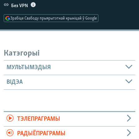
КУЛЬТУРА
МОВА
Без VPN
КАЛЯНДАР
НА ХВАЛЯХ СВАБОДЫ
Зрабіце Свабоду прыярытэтнай крыніцай ў Google
Катэгорыі
МУЛЬТЫМЭДЫЯ
ВІДЭА
ТЭЛЕПРАГРАМЫ
РАДЫЁПРАГРАМЫ